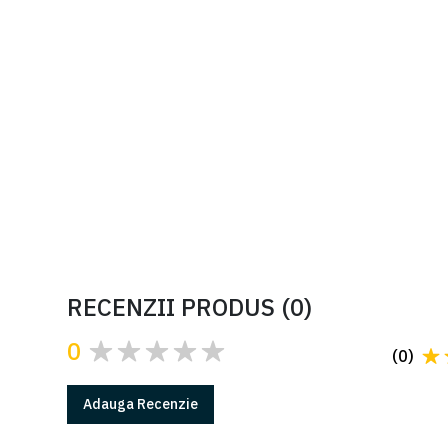
4m
Barieră acces auto completă
CAME GARD GT4 pentru pasaj
cu lungimea maximă de 4m,
testat pentru utilizare intensivă
de 350 de cicluri/oră și 3
Cere oferta
milioane de cicluri
MCBF, operator 24V DC cu
Advanced Speed Control și
sistem de semnalizare LED
roșu/verde
RECENZII PRODUS
(
0
)
0
(
0
)
Adauga
Recenzie