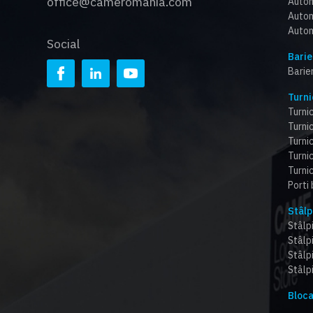
office@cameromania.com
Autom
Autom
Autom
Social
Barie
Barie
Turni
Turnic
Turnic
Turni
Turnic
Turnic
Porti
Stâlp
Stâlpi
Stâlp
Stâlp
Stâlpi
Bloca