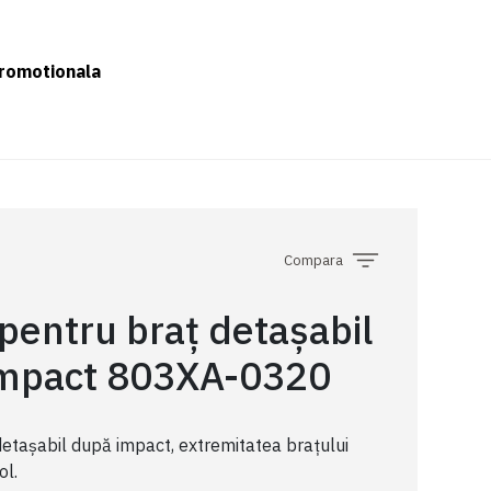
romotionala
Compara
pentru braț detașabil
 impact 803XA-0320
detașabil după impact, extremitatea brațului
ol.