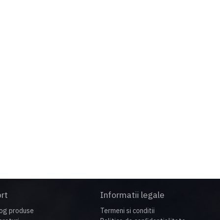
te 50 de ani.
rt
Informatii legale
og produse
Termeni si conditii