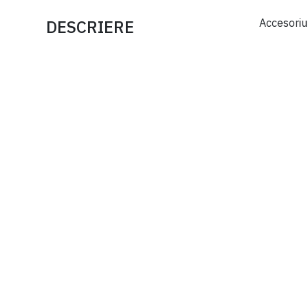
DESCRIERE
Accesoriu
Barieră acces auto CAME
GARD GT4 3milioane
cicluri MCBF pasaj maxim