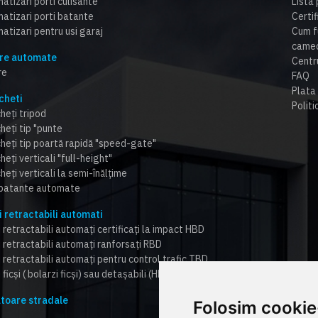
atizari porti culisante
Lista 
atizari porti batante
Certi
atizari pentru usi garaj
Cum f
cameo
re automate
Centr
re
FAQ
Plata 
cheti
Politi
heți tripod
heți tip "punte
cheți tip poartă rapidă "speed-gate"
heți verticali "full-height"
heți verticali la semi-înălțime
 batante automate
i retractabili automati
 retractabili automați certificați la impact HBD
i retractabili automați ranforsați RBD
i retractabili automați pentru control trafic TBD
 ficși ( bolarzi ficși) sau detașabili (HBD,RBD,TBD)
toare stradale
Folosim cookie