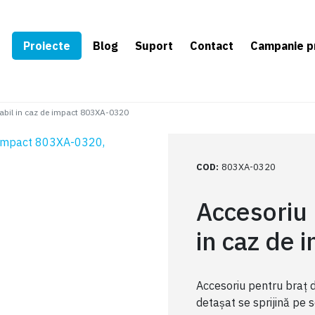
e
Proiecte
Blog
Suport
Contact
Campanie p
șabil in caz de impact 803XA-0320
COD
:
803XA-0320
Accesoriu 
in caz de
Accesoriu pentru braț 
detașat se sprijină pe s