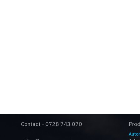
OPTIUNILE SI
D
BENEFICIILE TALE
S
C
O
Contact - 0728 743 070
Pro
Autom