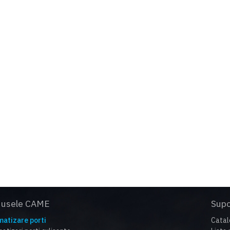
esign de actualitate si tehnologie de varf
olutie silentioasa pentru functionare intensiva
ame a trecut testul durabilitatii. Producem automatizari de pes
 gama larga de sisteme de control si siguranta
dusele CAME
Supo
atizare porti
Catal