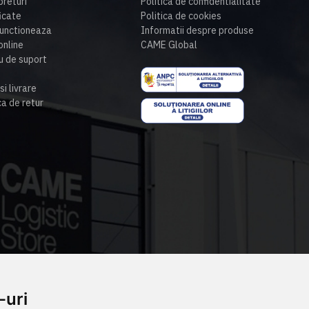
preturi
Politica de confidentialitate
ficate
Politica de cookies
unctioneaza
Informatii despre produse
nline
CAME Global
u de suport
si livrare
ca de retur
-uri