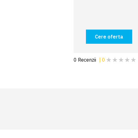
Cere oferta
0
Recenzii
|
0