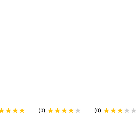
(
0
)
(
0
)