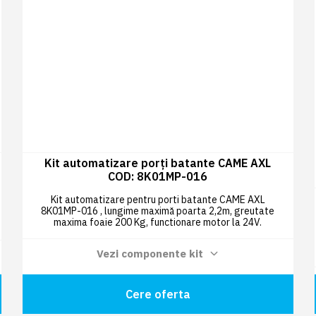
Kit automatizare porți batante CAME AXL
COD: 8K01MP-016
Kit automatizare pentru porti batante CAME AXL
8K01MP-016 , lungime maximă poarta 2,2m, greutate
maxima foaie 200 Kg, functionare motor la 24V.
Vezi componente kit
Motoreductor ireversibil AXL20DGS 24
V cu encoder pentru porți batante cu
Cere oferta
2 BUC
canat până la 2 m lungime și 200 kg
greutate COD: 801MP-0020