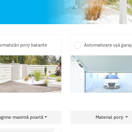
omatizări porți batante
Automatizare ușă garaj
ngime maximă poartă
Material porți