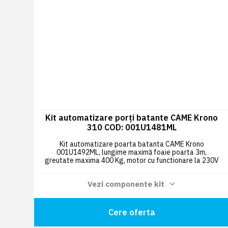
Kit automatizare porți batante CAME Krono
310 COD: 001U1481ML
Kit automatizare poarta batanta CAME Krono
001U1492ML, lungime maximă foaie poarta 3m,
greutate maxima 400 Kg, motor cu functionare la 230V
si microcontrolere.
Vezi componente kit
Lampă de semnalizare cu LED COD:
0 BUC
Cere oferta
001KLED24