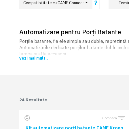
?
Compatibilitate cu CAME Connect
Tensi
Automatizare pentru Porți Batante
Porțile batante, fie ele simple sau duble, reprezintă s
Automatizările dedicate porților batante duble includ
lampa și alte accesorii.
vezi mai mult..
Automatizările pentru porțile batante permit contro
modernă și convenabilă.
24
Rezultate
Compara
Kit automatizare porți batante CAME Krono