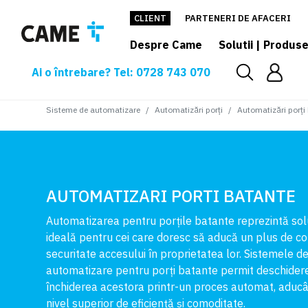
CLIENT
PARTENERI DE AFACERI
Despre Came
Solutii | Produs
Ai o întrebare? Tel: 0728 743 070
Sisteme de automatizare
Automatizări porți
Automatizări porți
AUTOMATIZARI PORTI BATANTE
Automatizarea pentru porțile batante reprezintă sol
ideală pentru cei care doresc să aducă un plus de con
securitate accesului în proprietatea lor. Sistemele d
automatizare pentru porți batante permit deschidere
închiderea acestora printr-un proces automat, aduc
nivel superior de eficiență și comoditate.