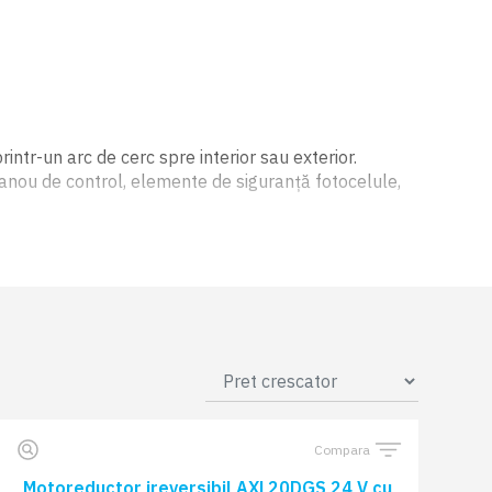
rintr-un arc de cerc spre interior sau exterior.
 panou de control, elemente de siguranță fotocelule,
nect sau prin GSM, asigurând o experiență de acces
Compara
Motoreductor ireversibil AXL20DGS 24 V cu