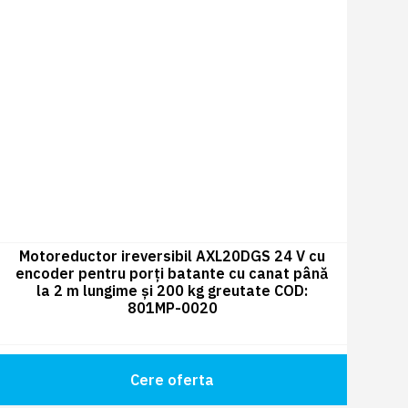
Motoreductor ireversibil AXL20DGS 24 V cu
encoder pentru porți batante cu canat până
la 2 m lungime și 200 kg greutate COD:
801MP-0020
Cere oferta