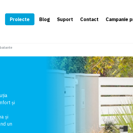
e
Proiecte
Blog
Suport
Contact
Campanie p
 batante
uția
fort și
e
a și
ând un