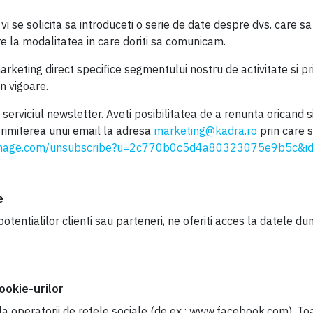
i se solicita sa introduceti o serie de date despre dvs. care sa
re la modalitatea in care doriti sa comunicam.
rketing direct specifice segmentului nostru de activitate si pri
n vigoare.
serviciul newsletter. Aveti posibilitatea de a renunta oricand si
trimiterea unui email la adresa
marketing@kadra.ro
prin care 
age.com/unsubscribe?u=2c770b0c5d4a80323075e9b5c&i
e
otentialilor clienti sau parteneri, ne oferiti acces la datele 
cookie-urilor
 la operatorii de retele sociale (de ex.: www.facebook.com). To