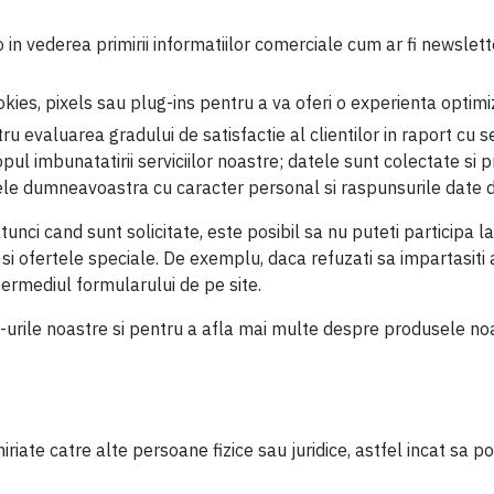
in vederea primirii informatiilor comerciale cum ar fi newsletter
kies, pixels sau plug-ins pentru a va oferi o experienta optimiza
ntru evaluarea gradului de satisfactie al clientilor in raport c
 scopul imbunatatirii serviciilor noastre; datele sunt colectate si
datele dumneavoastra cu caracter personal si raspunsurile date
tunci cand sunt solicitate, este posibil sa nu puteti participa la
iile si ofertele speciale. De exemplu, daca refuzati sa impartas
termediul formularului de pe site.
-urile noastre si pentru a afla mai multe despre produsele noast
iate catre alte persoane fizice sau juridice, astfel incat sa po