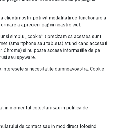
lientii nostri, potrivit modalitatii de functionare a
 ca urmare a aprecierii pagnii noastre web.
pur si simplu „cookie” ) precizam ca acestea sunt
ternet (smartphone sau tableta) atunci cand accesati
er, Chrome) si nu poate accesa informatiile de pe
irusi sau spyware.
 la interesele si necesitatile dumneavoastra. Cookie-
at in momentul colectarii sau in politica de
mularului de contact sau in mod direct folosind