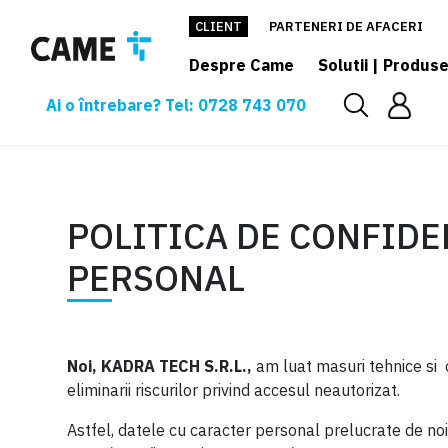
CLIENT
PARTENERI DE AFACERI
Despre Came
Solutii | Produs
Ai o întrebare? Tel: 0728 743 070
Politica de confidentialitate
POLITICA DE CONFIDE
PERSONAL
Noi, KADRA TECH S.R.L.,
am luat masuri tehnice si 
eliminarii riscurilor privind accesul neautorizat.
Astfel, datele cu caracter personal prelucrate de no