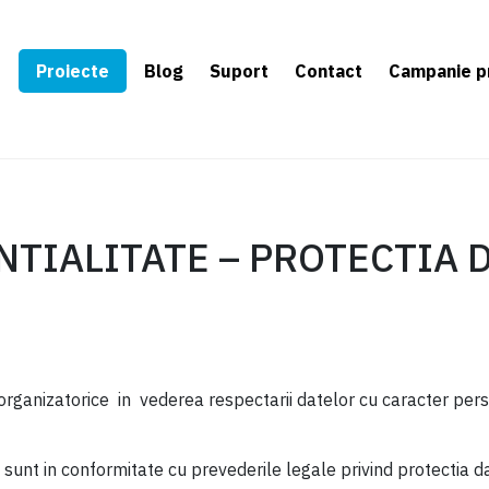
e
Proiecte
Blog
Suport
Contact
Campanie p
NTIALITATE – PROTECTIA 
organizatorice in vederea respectarii datelor cu caracter person
i sunt in conformitate cu prevederile legale privind protectia 