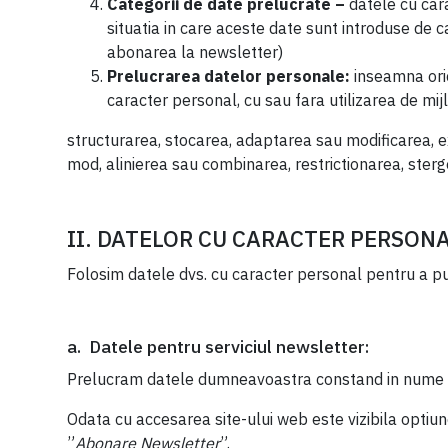
Categorii de date prelucrate –
datele cu car
situatia in care aceste date sunt introduse de ca
abonarea la newsletter)
Prelucrarea datelor personale:
inseamna ori
caracter personal, cu sau fara utilizarea de mij
structurarea, stocarea, adaptarea sau modificarea, ex
mod, alinierea sau combinarea, restrictionarea, ster
II. DATELOR CU CARACTER PERSON
Folosim datele dvs. cu caracter personal pentru a p
a. Datele pentru serviciul newsletter:
Prelucram datele dumneavoastra constand in nume si
Odata cu accesarea site-ului web este vizibila optiu
”
Abonare Newsletter
”.