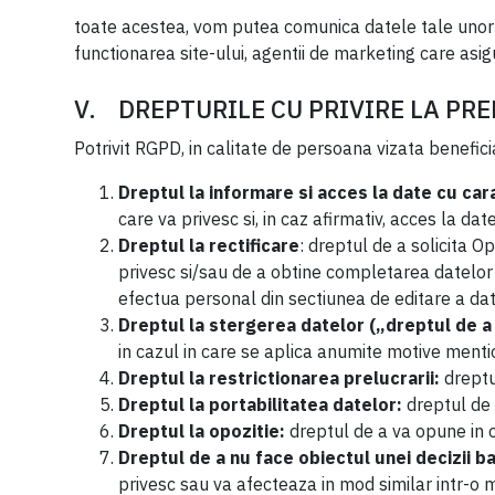
toate acestea, vom putea comunica datele tale unor ter
functionarea site-ului, agentii de marketing care asigu
V. DREPTURILE CU PRIVIRE LA PR
Potrivit RGPD, in calitate de persoana vizata benefici
Dreptul la informare si acces la date cu ca
care va privesc si, in caz afirmativ, acces la dat
Dreptul la rectificare
: dreptul de a solicita O
privesc si/sau de a obtine completarea datelor 
efectua personal din sectiunea de editare a dat
Dreptul la stergerea datelor („dreptul de a f
in cazul in care se aplica anumite motive menti
Dreptul la restrictionarea prelucrarii:
dreptu
Dreptul la portabilitatea datelor:
dreptul de 
Dreptul la opozitie:
dreptul de a va opune in o
Dreptul de a nu face obiectul unei decizii b
privesc sau va afecteaza in mod similar intr-o