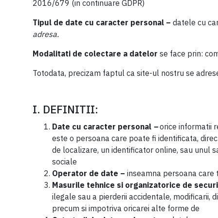
2016/679 (in continuare GDPR)
Tipul de date cu caracter personal –
datele cu ca
adresa.
Modalitati de colectare a datelor
se face prin: co
Totodata, precizam faptul ca site-ul nostru se adre
I. DEFINITII:
Date cu caracter personal
–
orice informatii 
este o persoana care poate fi identificata, direc
de localizare, un identificator online, sau unul s
sociale
Operator de date –
inseamna persoana care t
Masurile tehnice si organizatorice de secur
ilegale sau a pierderii accidentale, modificarii
precum si impotriva oricarei alte forme de