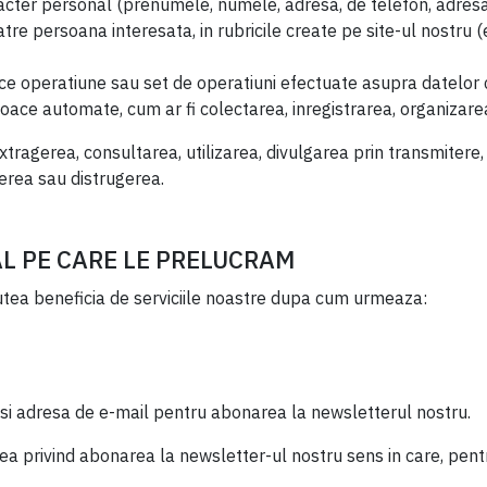
acter personal (prenumele, numele, adresa, de telefon, adresa 
tre persoana interesata, in rubricile create pe site-ul nostru (e
ce operatiune sau set de operatiuni efectuate asupra datelor 
loace automate, cum ar fi colectarea, inregistrarea, organizare
tragerea, consultarea, utilizarea, divulgarea prin transmitere, 
gerea sau distrugerea.
AL PE CARE LE PRELUCRAM
utea beneficia de serviciile noastre dupa cum urmeaza:
 adresa de e-mail pentru abonarea la newsletterul nostru.
nea privind abonarea la newsletter-ul nostru sens in care, pe