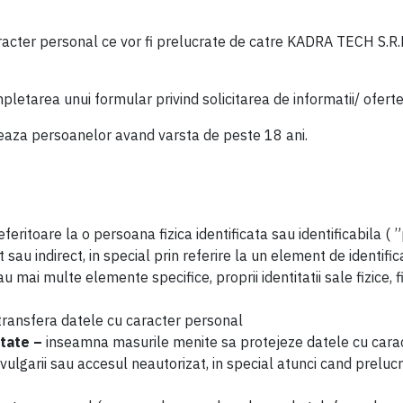
racter personal ce vor fi prelucrate de catre KADRA TECH S.R
mpletarea unui formular privind solicitarea de informatii/ ofe
seaza persoanelor avand varsta de peste 18 ani.
referitoare la o persoana fizica identificata sau identificabila (
t sau indirect, in special prin referire la un element de identif
au mai multe elemente specifice, proprii identitatii sale fizice, 
ransfera datele cu caracter personal
itate –
inseamna masurile menite sa protejeze datele cu carac
, divulgarii sau accesul neautorizat, in special atunci cand prel