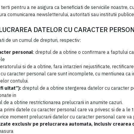
ti pentru a ne asigura ca beneficiati de serviciile noastre, cum 
ra comunicarea newsletterului, autoritati sau institutii publice i
ELUCRAREA DATELOR CU CARACTER PERSO
ati de un cumul de drepturi, respectiv:
racter personal
: dreptul de a obtine o confirmare a faptului 
ele
peratorului si de a obtine, fara intarzieri nejustificate, rectifi
cu caracter personal care sunt incomplete, cu mentiunea ca in 
elor contului.
i uitat”):
dreptul de a obtine stergerea datelor cu caracter per
onate in
l de a obtine restrictionarea prelucrarii in anumite cazuri.
a primi datele cu caracter personal care va privesc si de a le 
rice moment prelucrarii datelor cu caracter personal care va pr
azate exclusiv pe prelucrarea automata, inclusiv crearea d
 masura