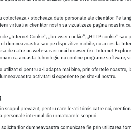
colecteaza / stocheaza date personale ale clientilor. Pe langa c
etenii virtuali ai clientilor nostri sa vizualizeze pagina noastra
nclude „Internet Cookie”, „browser cookie”, „HTTP cookie” sau 
atorul dumneavoastra sau pe dispozitive mobile, cu acces la In
emisa de catre un web-server unui browser (ex: Internet Explor
entionam ca aceasta tehnologie nu contine programe software, v
e utilizat si pentru a-l adapta mai bine, prin ofertele noastre,
r dumneavoastra activitati si experiente pe site-ul nostru.
R
 in scopul prevazut, pentru care le-ati trimis catre noi, mention
a personale intr-unul din urmatoarele scopuri :
solicitarilor dumneavoastra comunicate fie prin utilizarea for