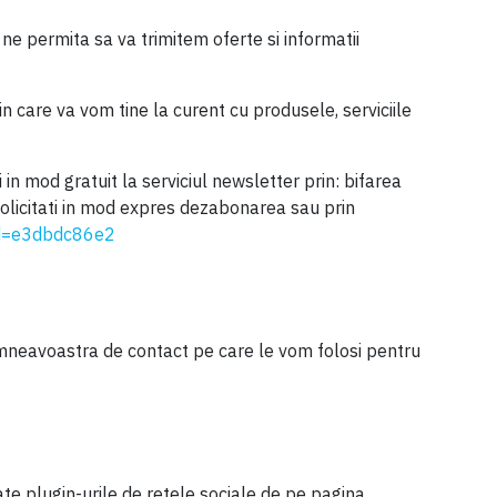
 ne permita sa va trimitem oferte si informatii
n care va vom tine la curent cu produsele, serviciile
 in mod gratuit la serviciul newsletter prin: bifarea
solicitati in mod expres dezabonarea sau prin
d=e3dbdc86e2
dumneavoastra de contact pe care le vom folosi pentru
ate plugin-urile de retele sociale de pe pagina