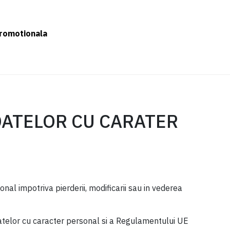
romotionala
DATELOR CU CARATER
al impotriva pierderii, modificarii sau in vederea
datelor cu caracter personal si a Regulamentului UE