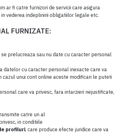
ar fi catre furnizori de servicii care asigura
n vederea indeplinirii obligatiilor legale etc.
NAL FURNIZATE:
ca se prelucreaza sau nu date cu caracter personal
carea datelor cu caracter personal inexacte care va
cazul unui cont online aceste modificari le puteti
sonal care va privesc, fara intarzieri nejustificate,
transmite catre un al
ivesc, in conditiile
e profiluri
, care produce efecte juridice care va