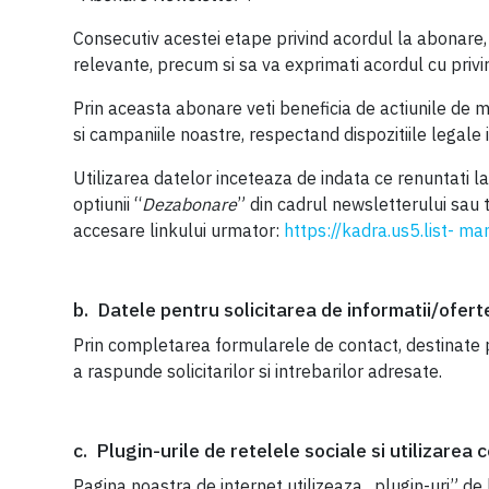
Consecutiv acestei etape privind acordul la abonare, v
relevante, precum si sa va exprimati acordul cu privi
Prin aceasta abonare veti beneficia de actiunile de ma
si campaniile noastre, respectand dispozitiile legale i
Utilizarea datelor inceteaza de indata ce renuntati la 
optiunii “
Dezabonare
” din cadrul newsletterului sau 
accesare linkului urmator:
https://kadra.us5.list-
man
b. Datele pentru solicitarea de informatii/ofert
Prin completarea formularele de contact, destinate p
a raspunde solicitarilor si intrebarilor adresate.
c. Plugin-urile de retelele sociale si utilizarea 
Pagina noastra de internet utilizeaza „plugin-uri” de