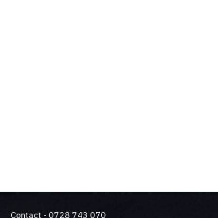
OPTIUNILE SI
BENEFICIILE TALE
Design de actualitate si tehnologie de varf
Solutie silentioasa pentru functionare intensiva
Came a trecut testul durabilitatii. Producem
automatizari de peste 50 de ani.
O gama larga de sisteme de control si siguranta
Contact - 0728 743 070