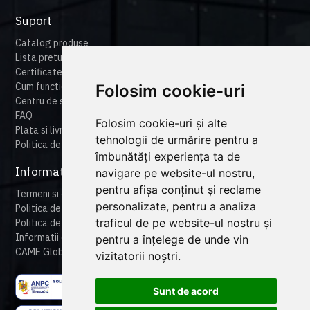
Suport
Catalog produse
Lista preturi
Certificate
Cum functioneaza cameonline
Folosim cookie-uri
Centru de suport
FAQ
Folosim cookie-uri și alte
Plata si livrare
tehnologii de urmărire pentru a
Politica de retur
îmbunătăți experiența ta de
Informatii legale
navigare pe website-ul nostru,
pentru afișa conținut și reclame
Termeni si conditii
personalizate, pentru a analiza
Politica de confidentialitate
traficul de pe website-ul nostru și
Politica de cookies
Informatii despre produse
pentru a înțelege de unde vin
CAME Global
vizitatorii noștri.
Sunt de acord