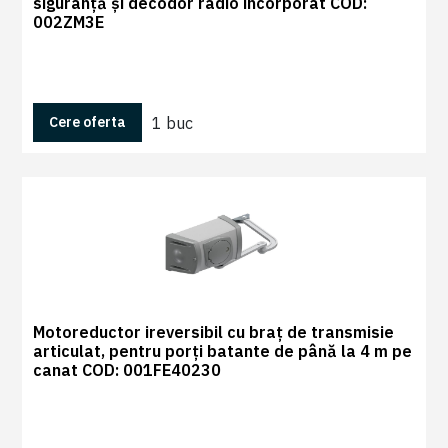
siguranță și decodor radio încorporat COD:
002ZM3E
1 buc
Cere oferta
Motoreductor ireversibil cu braț de transmisie
articulat, pentru porți batante de până la 4 m pe
canat COD: 001FE40230