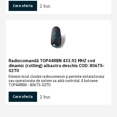
2 buc
Cere oferta
Radiocomandă TOP44RBN 433,92 MHZ cod
dinamic (rollling) albastru deschis COD: 806TS-
0270
Elimină riscul clonării radiocomenzii și permite instalatorului
sau operatorului de sistem sa aibă controlul. 4 butoane:
TOP44RBN - 806TS-0270
2 buc
Cere oferta