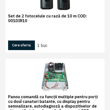
Set de 2 fotocelule cu rază de 10 m COD:
001DIR10
1 buc
Cere oferta
Panou comandă cu funcții multiple pentru porți
cu douî canaturi batante, cu display pentru
semnalizare, autodiagnoză a dispozitivelor de