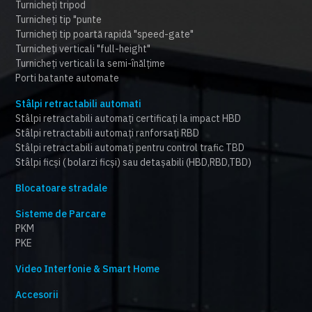
Turnicheți tripod
Turnicheți tip "punte
Turnicheți tip poartă rapidă "speed-gate"
Turnicheți verticali "full-height"
Turnicheți verticali la semi-înălțime
Porti batante automate
Stâlpi retractabili automati
Stâlpi retractabili automați certificați la impact HBD
Stâlpi retractabili automați ranforsați RBD
Stâlpi retractabili automați pentru control trafic TBD
Stâlpi ficși ( bolarzi ficși) sau detașabili (HBD,RBD,TBD)
Blocatoare stradale
Sisteme de Parcare
PKM
PKE
Video Interfonie & Smart Home
Accesorii