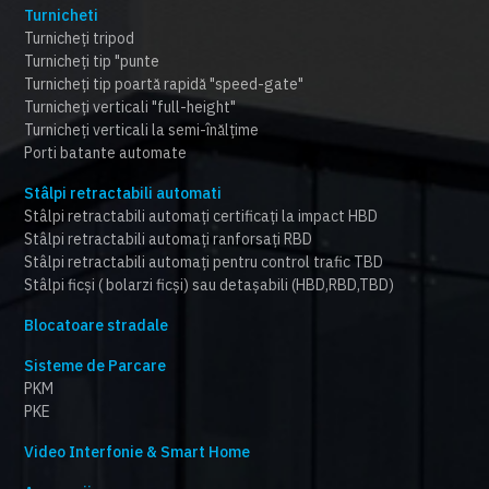
Turnicheti
Turnicheți tripod
Turnicheți tip "punte
Turnicheți tip poartă rapidă "speed-gate"
Turnicheți verticali "full-height"
Turnicheți verticali la semi-înălțime
Porti batante automate
Stâlpi retractabili automati
Stâlpi retractabili automați certificați la impact HBD
Stâlpi retractabili automați ranforsați RBD
Stâlpi retractabili automați pentru control trafic TBD
Stâlpi ficși ( bolarzi ficși) sau detașabili (HBD,RBD,TBD)
Blocatoare stradale
Sisteme de Parcare
PKM
PKE
Video Interfonie & Smart Home