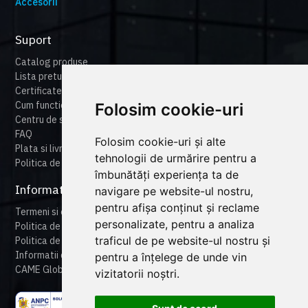
Accesorii
Suport
Catalog produse
Lista preturi
Certificate
Cum functioneaza cameonline
Folosim cookie-uri
Centru de suport
FAQ
Folosim cookie-uri și alte
Plata si livrare
tehnologii de urmărire pentru a
Politica de retur
îmbunătăți experiența ta de
Informatii legale
navigare pe website-ul nostru,
pentru afișa conținut și reclame
Termeni si conditii
personalizate, pentru a analiza
Politica de confidentialitate
traficul de pe website-ul nostru și
Politica de cookies
Informatii despre produse
pentru a înțelege de unde vin
CAME Global
vizitatorii noștri.