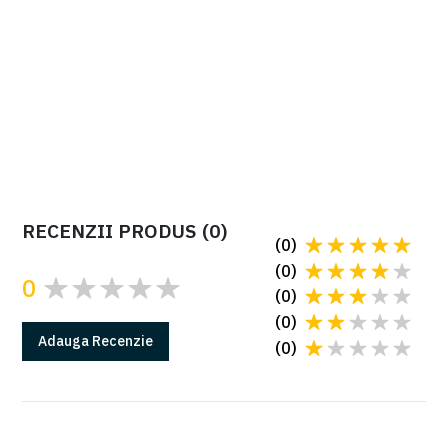
Automatizare pentru porți culisante CAME
BKV25AGS cod 801MS-0320
Automatizare pentru porți culisante CAME BKV25AGS cod
801MS-0320 pentru porți cu lungime maximă de 20 m,
greutate maximă 2500kg, funcționarea motorului la 36V cu
sistem
Adaptive Speed & Torque Technology.
Cere oferta
RECENZII PRODUS
(
0
)
(
0
)
(
0
)
0
(
0
)
(
0
)
Adauga
Recenzie
(
0
)