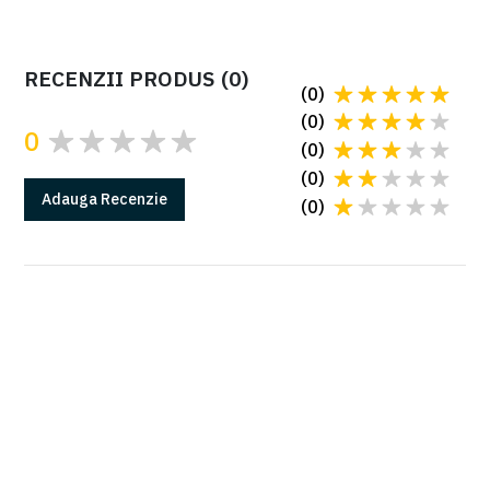
RECENZII PRODUS
(
0
)
(
0
)
(
0
)
0
(
0
)
(
0
)
Adauga
Recenzie
(
0
)
GARANTIE
Produsele Came au 2 ani de garantie*
*in conditiile instalarii cu o firma autorizata
Citeste mai multe la sectiunea Garantii