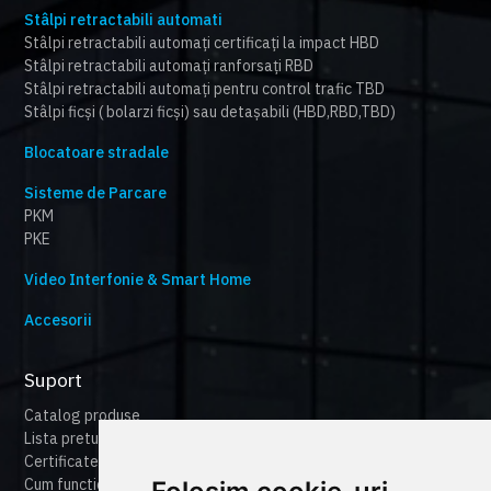
Stâlpi retractabili automati
Stâlpi retractabili automați certificați la impact HBD
Stâlpi retractabili automați ranforsați RBD
Stâlpi retractabili automați pentru control trafic TBD
Stâlpi ficși ( bolarzi ficși) sau detașabili (HBD,RBD,TBD)
Blocatoare stradale
Sisteme de Parcare
PKM
PKE
Video Interfonie & Smart Home
Accesorii
Suport
Catalog produse
Lista preturi
Certificate
Cum functioneaza cameonline