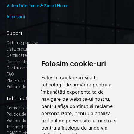
Video Interfonie & Smart Home
Accesorii
Suport
Catalog produse
Lista preturi
Certificate
Cum functioneaza cameonline
Folosim cookie-uri
Centru de suport
FAQ
Folosim cookie-uri și alte
Plata si livrare
tehnologii de urmărire pentru a
Politica de retur
îmbunătăți experiența ta de
Informatii legale
navigare pe website-ul nostru,
pentru afișa conținut și reclame
Termeni si conditii
personalizate, pentru a analiza
Politica de confidentialitate
traficul de pe website-ul nostru și
Politica de cookies
Informatii despre produse
pentru a înțelege de unde vin
CAME Global