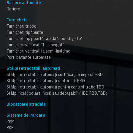
Bariere automate
Bariere
Turnicheti
Turnicheți tripod
Turnicheți tip "punte
Turnicheți tip poartă rapidă "speed-gate"
Turnicheți verticali "full-height"
Turnicheți verticali la semi-înălțime
Porti batante automate
Stâlpi retractabili automati
Stâlpi retractabili automați certificați la impact HBD
Stâlpi retractabili automați ranforsați RBD
Stâlpi retractabili automați pentru control trafic TBD
Stâlpi ficși ( bolarzi ficși) sau detașabili (HBD,RBD,TBD)
Blocatoare stradale
Sisteme de Parcare
PKM
PKE