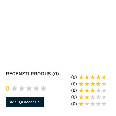
Automatizare pentru porți culisante CAME
BXV04AGF cod 801MS-0160
Automatizare pentru porți culisante CAME BXV04AGF cod
801MS-0160, lungime maximă poartă 14 m, greutate 400 Kg,
motor cu funcționare la 24V, versiunea rapidă.
Cere oferta
RECENZII PRODUS
(
0
)
(
0
)
(
0
)
0
(
0
)
(
0
)
Adauga
Recenzie
(
0
)