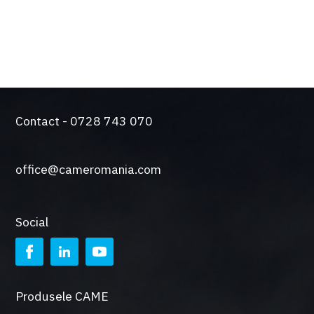
automatizari de peste 50 de ani.
O gama larga de sisteme de control si siguranta
Contact - 0728 743 070
office@cameromania.com
Social
Produsele CAME