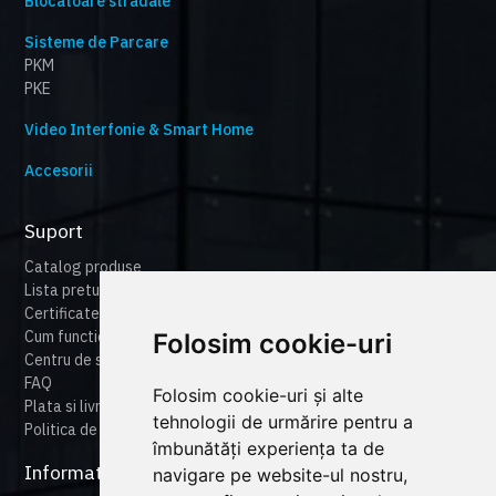
Blocatoare stradale
Sisteme de Parcare
PKM
PKE
Video Interfonie & Smart Home
Accesorii
Suport
Catalog produse
Lista preturi
Certificate
Cum functioneaza cameonline
Folosim cookie-uri
Centru de suport
FAQ
Folosim cookie-uri și alte
Plata si livrare
tehnologii de urmărire pentru a
Politica de retur
îmbunătăți experiența ta de
Informatii legale
navigare pe website-ul nostru,