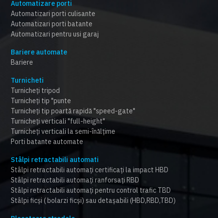
Automatizare porti
Automatizari porti culisante
Automatizari porti batante
Automatizari pentru usi garaj
Bariere automate
Bariere
Turnicheti
Turnicheți tripod
Turnicheți tip "punte
Turnicheți tip poartă rapidă "speed-gate"
Turnicheți verticali "full-height"
Turnicheți verticali la semi-înălțime
Porti batante automate
Stâlpi retractabili automati
Stâlpi retractabili automați certificați la impact HBD
Stâlpi retractabili automați ranforsați RBD
Stâlpi retractabili automați pentru control trafic TBD
Stâlpi ficși ( bolarzi ficși) sau detașabili (HBD,RBD,TBD)