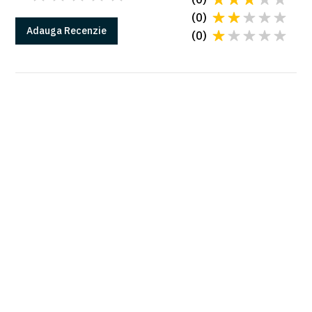
(
0
)
Adauga
Recenzie
(
0
)
GARANTIE
Produsele Came au 2 ani de garantie*
*in conditiile instalarii cu o firma autorizata
Citeste mai multe la sectiunea Garantii
PLATA SI LIVRAREA
Livrarea se va face de catre partenerul Came
alocat urmand ca si plata sa se faca catre
acesta conform cu conditiile agreate.
Mai multe detalii in sectiunea Plata si livrare