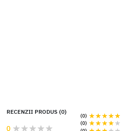
36V DC?
fisa catalog BXV
manual instalare BXV
RECENZII PRODUS
(
0
)
(
0
)
(
0
)
0
(
0
)