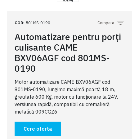
COD
:
801MS-0190
Compara
Automatizare pentru porți
culisante CAME
BXV06AGF cod 801MS-
0190
Motor automatizare CAME BXV06AGF cod
801MS-0190, lungime maximă poartă 18 m,
greutate 600 Kg, motor cu funcționare la 24V,
versiunea rapidă, compatibil cu cremalieră
metalică 009CGZ6
Cere oferta