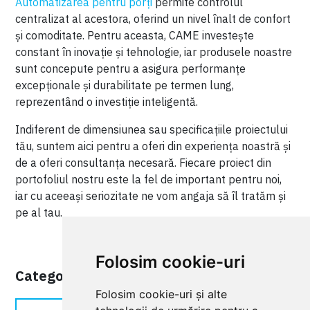
Automatizarea pentru porți
permite controlul
centralizat al acestora, oferind un nivel înalt de confort
și comoditate. Pentru aceasta, CAME investește
constant în inovație și tehnologie, iar produsele noastre
sunt concepute pentru a asigura performanțe
excepționale și durabilitate pe termen lung,
reprezentând o investiție inteligentă.
Indiferent de dimensiunea sau specificațiile proiectului
tău, suntem aici pentru a oferi din experiența noastră și
de a oferi consultanța necesară. Fiecare proiect din
portofoliul nostru este la fel de important pentru noi,
iar cu aceeași seriozitate ne vom angaja să îl tratăm și
pe al tau.
Folosim cookie-uri
Categorii Recomandate
Folosim cookie-uri și alte
Automatizări porți culisante