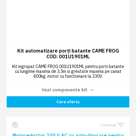
Kit automatizare porți batante CAME FROG
COD: 001U1901ML
Kit ingropat CAME FROG 001U1901ML pentru porti batante
cu lungime maxima de 3,5m si greutate maxima pe canat
400kg, motor cu functionare la 230V.
Vezi componente kit
Cere oferta
Card plug-in cu frecvență radio COD:
1 BUC
001AF43S
Compara
Set de 2 fotocelule cu rază de 10 m COD:
1 BUC
001DIR10
Motoreductor 230 V AC cu auto-blocare pentru