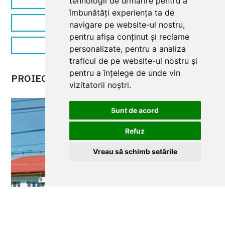
tehnologii de urmărire pentru a
îmbunătăți experiența ta de
Automatizări pentru uși garaj secționale
navigare pe website-ul nostru,
pentru afișa conținut și reclame
Automatizare ușă garaj
personalizate, pentru a analiza
traficul de pe website-ul nostru și
pentru a înțelege de unde vin
PROIECTE
PROIECTE
vizitatorii noștri.
Automat
poartă
Sunt de acord
|
Refuz
Primăria
Vreau să schimb setările
Baloteșt
(Săftica)
|
ATI
A3000