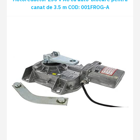
canat de 3.5 m COD: 001FROG-A
Motoreductor 230 V AC cu auto-blocare
2 BUC
pentru canat de 3.5 m COD: 001FROG-A
Carcasă de fundație din oțel zincat cu braț
2 BUC
de transmisie, opritor reglabil încorporat
COD: 001FROG-CF
2 BUC
Cheie pentru deblocare COD: 001A4364
Radiocomandă TOP44FGN 433,92 MHZ
2 BUC
cod fix 4 butoane negru COD: 806TS-0310
Unitate de comandă pentru porți în 2
0 BUC
canale cu funcții complexe COD: 002ZA3P