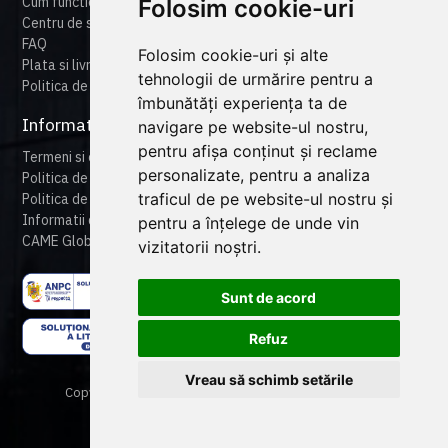
Cum functioneaza cameonline
Folosim cookie-uri
Centru de suport
FAQ
Folosim cookie-uri și alte
Plata si livrare
tehnologii de urmărire pentru a
Politica de retur
îmbunătăți experiența ta de
Informatii legale
navigare pe website-ul nostru,
pentru afișa conținut și reclame
Termeni si conditii
personalizate, pentru a analiza
Politica de confidentialitate
traficul de pe website-ul nostru și
Politica de cookies
Informatii despre produse
pentru a înțelege de unde vin
CAME Global
vizitatorii noștri.
Sunt de acord
Refuz
Vreau să schimb setările
Copyright © 2024 CAME Romania. All rights reserved.
Powered By