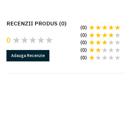
RECENZII PRODUS
(
0
)
(
0
)
(
0
)
0
(
0
)
(
0
)
Adauga
Recenzie
(
0
)
GARANTIE
Produsele Came au 2 ani de garantie*
*in conditiile instalarii cu o firma autorizata
Citeste mai multe la sectiunea Garantii