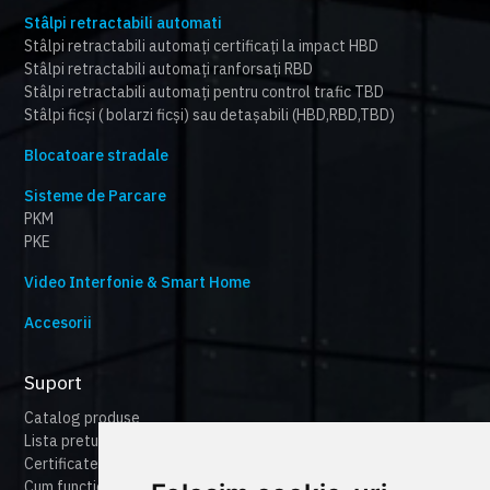
Stâlpi retractabili automati
Stâlpi retractabili automați certificați la impact HBD
Stâlpi retractabili automați ranforsați RBD
Stâlpi retractabili automați pentru control trafic TBD
Stâlpi ficși ( bolarzi ficși) sau detașabili (HBD,RBD,TBD)
Blocatoare stradale
Sisteme de Parcare
PKM
PKE
Video Interfonie & Smart Home
Accesorii
Suport
Catalog produse
Lista preturi
Certificate
Cum functioneaza cameonline