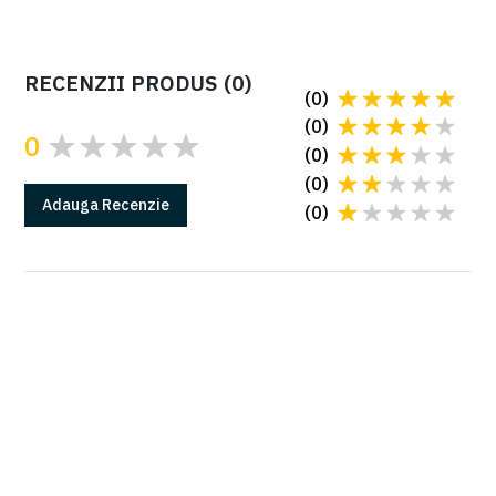
RECENZII PRODUS
(
0
)
(
0
)
(
0
)
0
(
0
)
(
0
)
Adauga
Recenzie
(
0
)
GARANTIE
Produsele Came au 2 ani de garantie*
*in conditiile instalarii cu o firma autorizata
Citeste mai multe la sectiunea Garantii