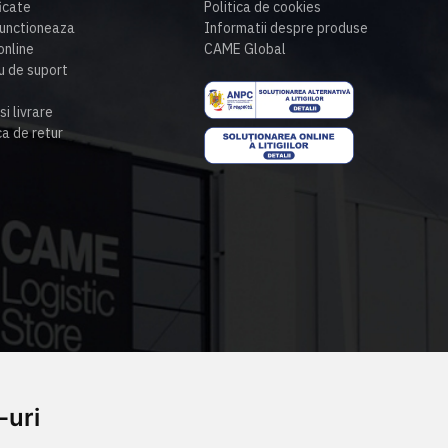
ficate
Politica de cookies
unctioneaza
Informatii despre produse
nline
CAME Global
u de suport
si livrare
ca de retur
-uri