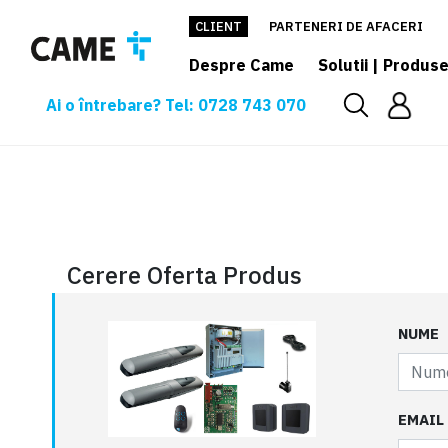
CLIENT
PARTENERI DE AFACERI
Despre Came
Solutii | Produs
Ai o întrebare? Tel: 0728 743 070
Cerere oferta
Cerere Oferta Produs
NUME
EMAIL