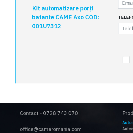
Kit automatizare porți
batante CAME Axo COD:
TELEF
001U7312
Contact - 0728 743 070
Pro
Autom
office@cameromania.com
Autom