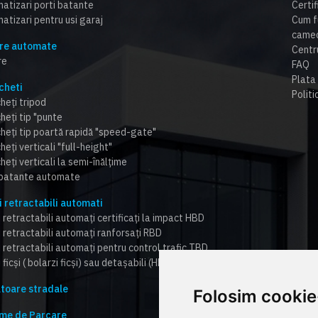
atizari porti batante
Certi
atizari pentru usi garaj
Cum f
cameo
re automate
Centr
re
FAQ
Plata 
cheti
Politi
heți tripod
heți tip "punte
cheți tip poartă rapidă "speed-gate"
heți verticali "full-height"
heți verticali la semi-înălțime
 batante automate
i retractabili automati
 retractabili automați certificați la impact HBD
i retractabili automați ranforsați RBD
i retractabili automați pentru control trafic TBD
 ficși ( bolarzi ficși) sau detașabili (HBD,RBD,TBD)
toare stradale
Folosim cookie
me de Parcare