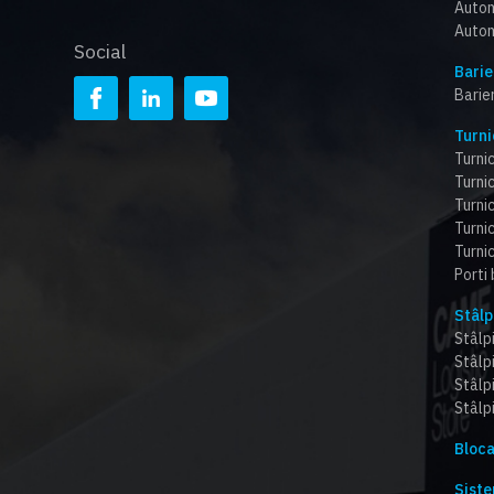
Autom
Autom
Social
Barie
Barie
Turni
Turnic
Turnic
Turni
Turnic
Turnic
Porti
Stâlp
Stâlpi
Stâlp
Stâlp
Stâlpi
Bloca
Siste