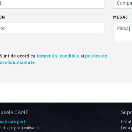
ON
MESAJ
Sunt de acord cu
termenii si conditiile
si
politica de
confidentialitate
dusele CAME
Supo
atizare porti
Catal
atizari porti culisante
Lista 