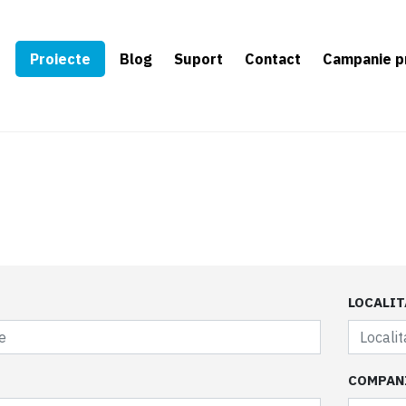
e
Proiecte
Blog
Suport
Contact
Campanie p
LOCALIT
COMPAN