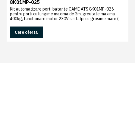
8K01MP-025
Kit automatizare porti batante CAME ATS 8K01MP-025
pentru porti cu lungime maxima de 3m, greutate maxima
400kg, functionare motor 230V si stalpi cu grosime mare (
Cmax=200mm)
Cere oferta
DESCRIERE
Panou control pentru doua porti batante 002ZF1N cu
decodor radio incorporat.