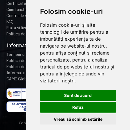
Certificate
Cum functioneaza cameonline
Folosim cookie-uri
Centru de suport
FAQ
Folosim cookie-uri și alte
Plata si livrare
tehnologii de urmărire pentru a
Politica de retur
îmbunătăți experiența ta de
Informatii legale
navigare pe website-ul nostru,
pentru afișa conținut și reclame
Termeni si conditii
personalizate, pentru a analiza
Politica de confidentialitate
traficul de pe website-ul nostru și
Politica de cookies
Informatii despre produse
pentru a înțelege de unde vin
CAME Global
vizitatorii noștri.
Sunt de acord
Refuz
Vreau să schimb setările
Copyright © 2024 CAME Romania. All rights reserved.