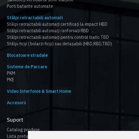
Porti batante automate
Stâlpi retractabili automati
Stâlpi retractabili automați certificați la impact HBD
Stâlpi retractabili automați ranforsați RBD
Stâlpi retractabili automați pentru control trafic TBD
Stâlpi ficși ( bolarzi ficși) sau detașabili (HBD,RBD,TBD)
Blocatoare stradale
Sisteme de Parcare
PKM
PKE
Video Interfonie & Smart Home
Accesorii
Suport
Catalog produse
Lista preturi