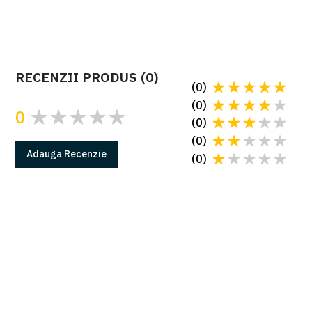
RECENZII PRODUS
(
0
)
(
0
)
(
0
)
0
(
0
)
(
0
)
Adauga
Recenzie
(
0
)
GARANTIE
Produsele Came au 2 ani de garantie*
*in conditiile instalarii cu o firma autorizata