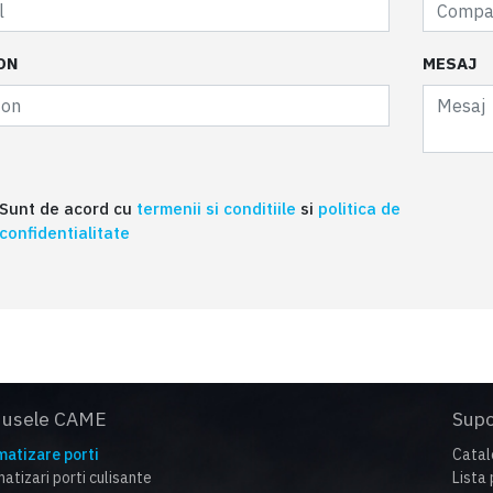
ON
MESAJ
Sunt de acord cu
termenii si conditiile
si
politica de
confidentialitate
dusele CAME
Supo
atizare porti
Catal
atizari porti culisante
Lista 