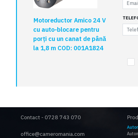
TELEF
Motoreductor Amico 24 V
cu auto-blocare pentru
porți cu un canat de până
la 1,8 m COD: 001A1824
Contact - 0728 743 070
Pro
Autom
office@cameromania.com
Autom