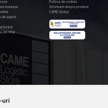
ficate
Politica de cookies
unctioneaza
Informatii despre produse
nline
CAME Global
u de suport
si livrare
ca de retur
-uri