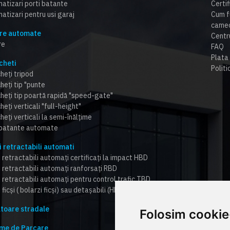
atizari porti batante
Certi
atizari pentru usi garaj
Cum f
cameo
re automate
Centr
re
FAQ
Plata 
cheti
Politi
heți tripod
heți tip "punte
cheți tip poartă rapidă "speed-gate"
heți verticali "full-height"
heți verticali la semi-înălțime
 batante automate
i retractabili automati
 retractabili automați certificați la impact HBD
i retractabili automați ranforsați RBD
i retractabili automați pentru control trafic TBD
 ficși ( bolarzi ficși) sau detașabili (HBD,RBD,TBD)
toare stradale
Folosim cookie
me de Parcare