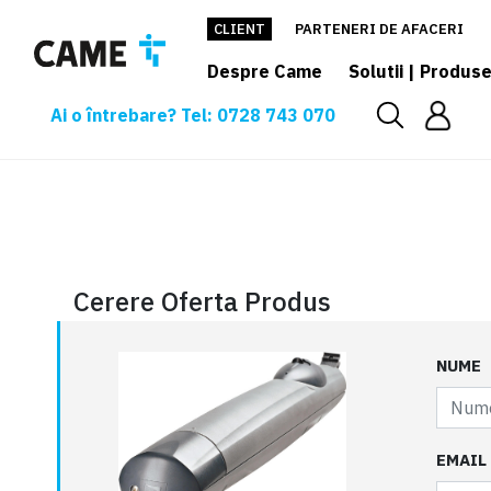
CLIENT
PARTENERI DE AFACERI
Despre Came
Solutii | Produs
Ai o întrebare? Tel: 0728 743 070
Cerere oferta
Cerere Oferta Produs
NUME
EMAIL