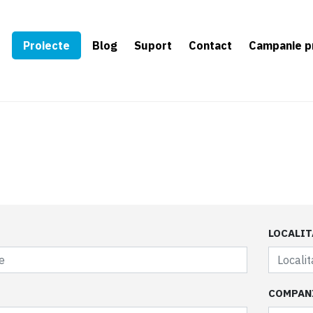
e
Proiecte
Blog
Suport
Contact
Campanie p
LOCALIT
COMPAN