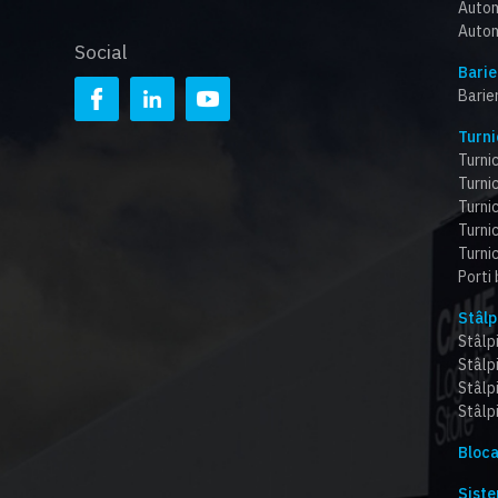
Autom
Autom
Social
Barie
Barie
Turni
Turnic
Turnic
Turni
Turnic
Turnic
Porti
Stâlp
Stâlpi
Stâlp
Stâlp
Stâlpi
Bloca
Siste