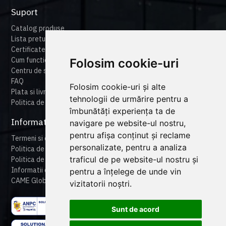
Suport
Catalog produse
Lista preturi
Certificate
Cum functioneaza cameonline
Folosim cookie-uri
Centru de suport
FAQ
Folosim cookie-uri și alte
Plata si livrare
tehnologii de urmărire pentru a
Politica de retur
îmbunătăți experiența ta de
Informatii legale
navigare pe website-ul nostru,
pentru afișa conținut și reclame
Termeni si conditii
personalizate, pentru a analiza
Politica de confidentialitate
traficul de pe website-ul nostru și
Politica de cookies
Informatii despre produse
pentru a înțelege de unde vin
CAME Global
vizitatorii noștri.
Sunt de acord