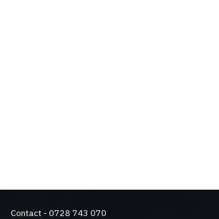
OPTIUNILE SI
BENEFICIILE TALE
Design de actualitate si tehnologie de varf
Solutie silentioasa pentru functionare intensiva
Came a trecut testul durabilitatii. Producem
automatizari de peste 50 de ani.
O gama larga de sisteme de control si siguranta
Contact - 0728 743 070