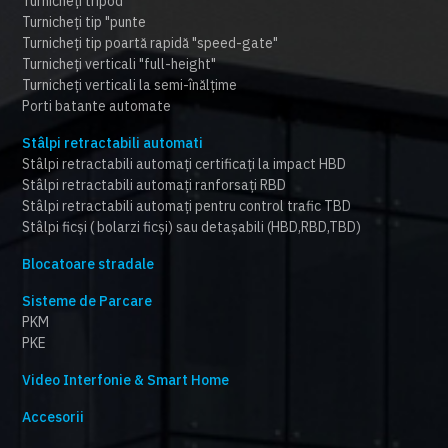
Turnicheți tripod
Turnicheți tip "punte
Turnicheți tip poartă rapidă "speed-gate"
Turnicheți verticali "full-height"
Turnicheți verticali la semi-înălțime
Porti batante automate
Stâlpi retractabili automati
Stâlpi retractabili automați certificați la impact HBD
Stâlpi retractabili automați ranforsați RBD
Stâlpi retractabili automați pentru control trafic TBD
Stâlpi ficși ( bolarzi ficși) sau detașabili (HBD,RBD,TBD)
Blocatoare stradale
Sisteme de Parcare
PKM
PKE
Video Interfonie & Smart Home
Accesorii