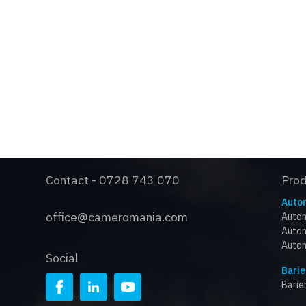
S
C
O
Contact - 0728 743 070
Pro
Autom
office@cameromania.com
Autom
Autom
Autom
Social
Barie
Barie