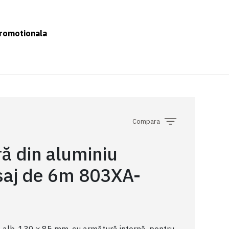
romotionala
Compara
ră din aluminiu
saj de 6m 803XA-