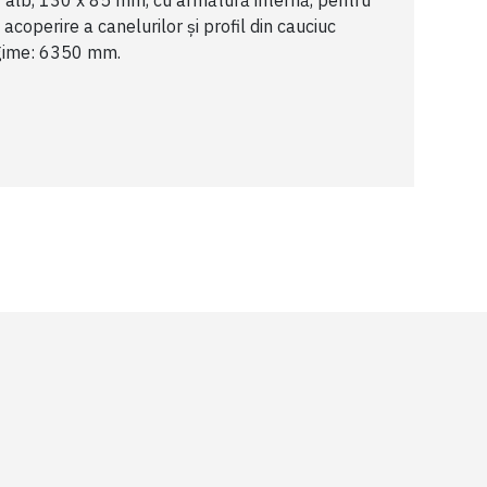
t alb, 130 x 85 mm, cu armătură internă, pentru
coperire a canelurilor și profil din cauciuc
ungime: 6350 mm.