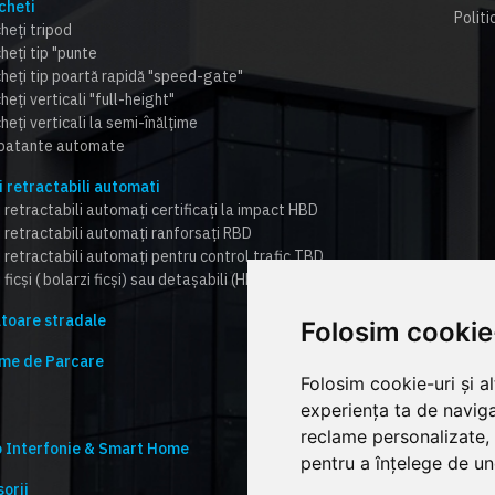
cheti
Politi
heți tripod
heți tip "punte
cheți tip poartă rapidă "speed-gate"
heți verticali "full-height"
heți verticali la semi-înălțime
 batante automate
i retractabili automati
 retractabili automați certificați la impact HBD
i retractabili automați ranforsați RBD
i retractabili automați pentru control trafic TBD
 ficși ( bolarzi ficși) sau detașabili (HBD,RBD,TBD)
toare stradale
Folosim cookie
me de Parcare
Folosim cookie-uri și a
experiența ta de naviga
reclame personalizate, 
 Interfonie & Smart Home
pentru a înțelege de und
orii