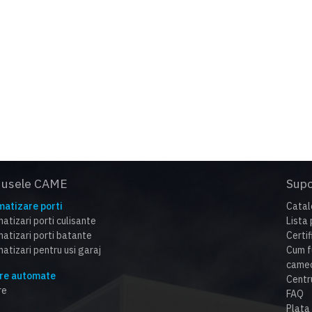
olutie silentioasa pentru functionare intensiva
ame a trecut testul durabilitatii. Producem automatizari de pes
 gama larga de sisteme de control si siguranta
dusele CAME
Supo
atizare porti
Catal
atizari porti culisante
Lista 
atizari porti batante
Certi
atizari pentru usi garaj
Cum f
cameo
re automate
Centr
re
FAQ
Plata 