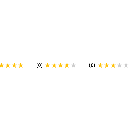
(
0
)
(
0
)