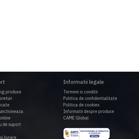
te 50 de ani.
rt
Informatii legale
og produse
Termeni si conditii
preturi
Politica de confidentialitate
ficate
Politica de cookies
unctioneaza
Informatii despre produse
nline
CAME Global
u de suport
si livrare