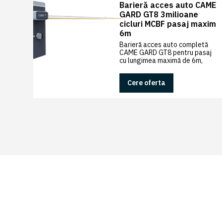
Barieră acces auto CAME
GARD GT8 3milioane
cicluri MCBF pasaj maxim
6m
Barieră acces auto completă
CAME GARD GT8 pentru pasaj
cu lungimea maximă de 6m,
testat pentru utilizare intensivă
de 160 de cicluri/oră și 3
Cere oferta
milioane de cicluri
MCBF, operator 24V DC cu
Advanced Speed Control și
sistem de semnalizare LED
roșu/verde
DESCRIERE
Braț din 
profil di