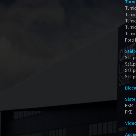
Turni
Turnic
Turnic
Turni
Turnic
Turnic
Porti
Stâlp
Stâlpi
Stâlp
Stâlp
Stâlpi
Bloca
Siste
PKM
PKE
Video
Acces