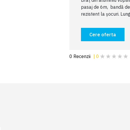
Braț din aluminiu vopsi
pasaj de 6m, bandă de a
rezistent la șocuri. L
Cere oferta
0
Recenzii
|
0