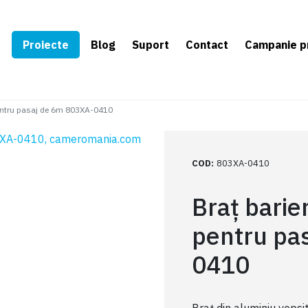
e
Proiecte
Blog
Suport
Contact
Campanie p
pentru pasaj de 6m 803XA-0410
COD
:
803XA-0410
Braț barie
pentru pa
0410