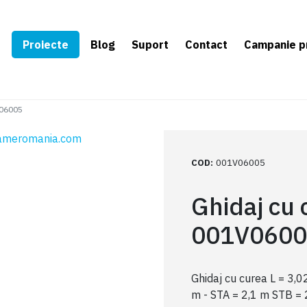
e
Proiecte
Blog
Suport
Contact
Campanie p
V06005
COD
:
001V06005
Ghidaj cu
001V0600
Ghidaj cu curea L = 3,0
m - STA = 2,1 m STB = 