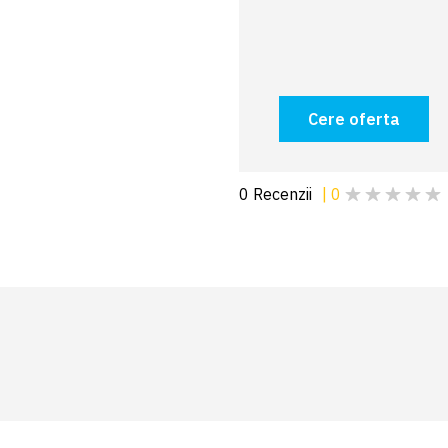
Cere oferta
0
Recenzii
|
0