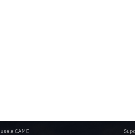
esign de actualitate si tehnologie de varf
olutie silentioasa pentru functionare intensiva
ame a trecut testul durabilitatii. Producem automatizari de pes
 gama larga de sisteme de control si siguranta
dusele CAME
Supo