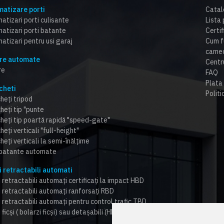
atizare porti
Catal
atizari porti culisante
Lista 
atizari porti batante
Certi
atizari pentru usi garaj
Cum f
cameo
re automate
Centr
re
FAQ
Plata 
cheti
Politi
heți tripod
heți tip "punte
cheți tip poartă rapidă "speed-gate"
heți verticali "full-height"
heți verticali la semi-înălțime
 batante automate
i retractabili automati
 retractabili automați certificați la impact HBD
i retractabili automați ranforsați RBD
i retractabili automați pentru control trafic TBD
 ficși ( bolarzi ficși) sau detașabili (HBD,RBD,TBD)