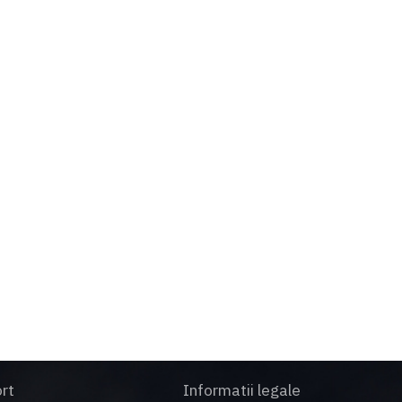
te 50 de ani.
rt
Informatii legale