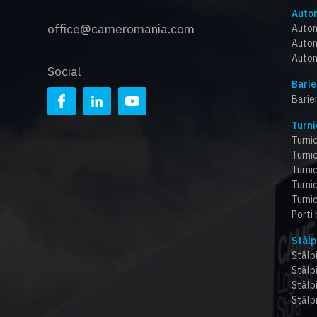
Autom
office@cameromania.com
Autom
Autom
Autom
Social
Barie
Barie
Turni
Turnic
Turnic
Turni
Turnic
Turnic
Porti
Stâlp
Stâlpi
Stâlp
Stâlp
Stâlpi