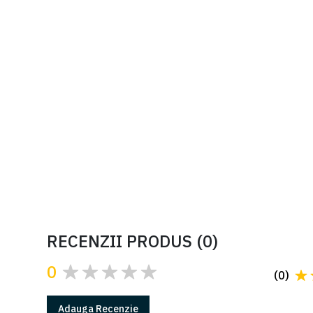
encoder pentru uși
secționale ți basculante
COD: 801MV-050
Cere oferta
RECENZII PRODUS
(
0
)
0
(
0
)
Adauga
Recenzie