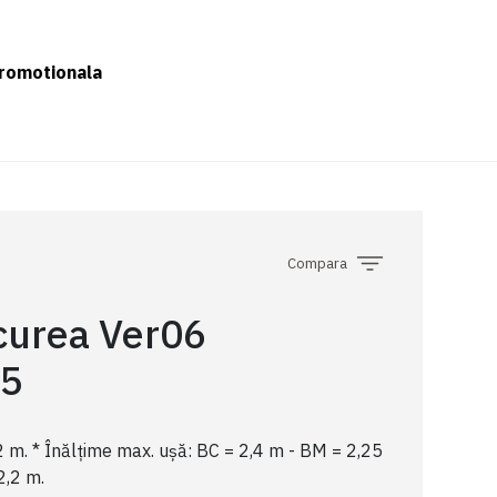
romotionala
Compara
 curea Ver06
5
2 m. * Înălțime max. ușă: BC = 2,4 m - BM = 2,25
2,2 m.