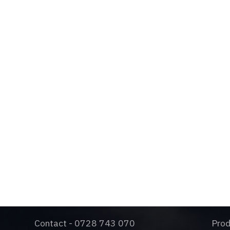
OPTIUNILE SI
D
BENEFICIILE TALE
S
C
O
Contact - 0728 743 070
Pro