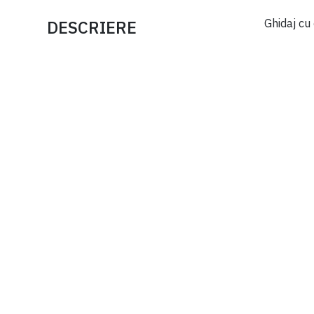
DESCRIERE
Ghidaj cu
Automatizare 24 V DC
comletă cu unitate de
comandă, cu display și