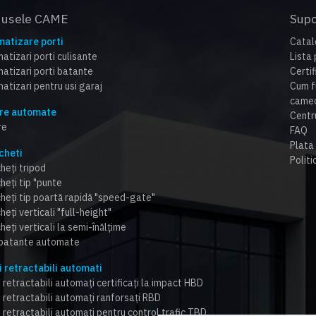
dusele CAME
Supo
atizare porti
Catal
atizari porti culisante
Lista 
atizari porti batante
Certi
atizari pentru usi garaj
Cum f
cameo
re automate
Centr
re
FAQ
Plata 
cheti
Politi
heți tripod
heți tip "punte
cheți tip poartă rapidă "speed-gate"
heți verticali "full-height"
heți verticali la semi-înălțime
 batante automate
i retractabili automati
 retractabili automați certificați la impact HBD
i retractabili automați ranforsați RBD
i retractabili automați pentru control trafic TBD