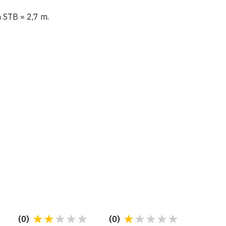
m STB = 2,7 m.
(
0
)
(
0
)