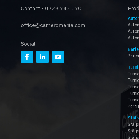
Contact - 0728 743 070
Pro
Autom
office@cameromania.com
Autom
Autom
Autom
Social
Barie
Barie
Turni
Turnic
Turnic
Turni
Turnic
Turnic
Porti
Stâlp
Stâlpi
Stâlp
Stâlp