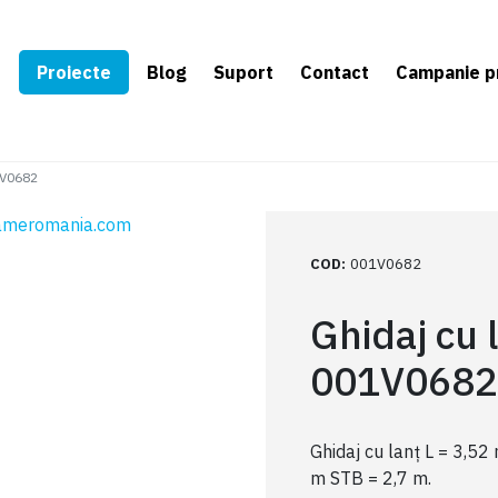
e
Proiecte
Blog
Suport
Contact
Campanie p
1V0682
COD
:
001V0682
Ghidaj cu
001V0682
Ghidaj cu lanț L = 3,52
m STB = 2,7 m.