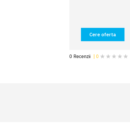
Cere oferta
0
Recenzii
|
0