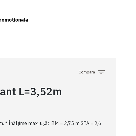
romotionala
Compara
 lant L=3,52m
 m. * Înălțime max. ușă: BM = 2,75 m STA = 2,6