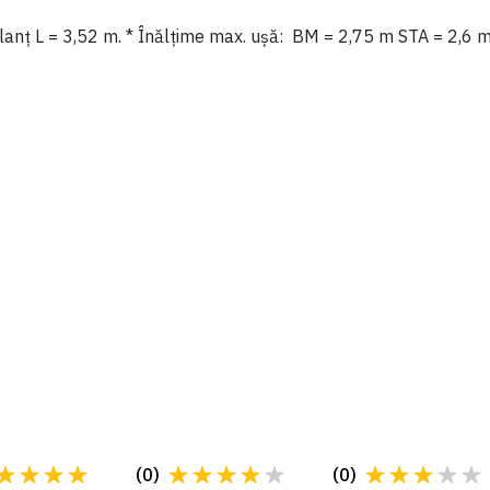
 lanț L = 3,52 m. * Înălțime max. ușă: BM = 2,75 m STA = 2,6 
(
0
)
(
0
)