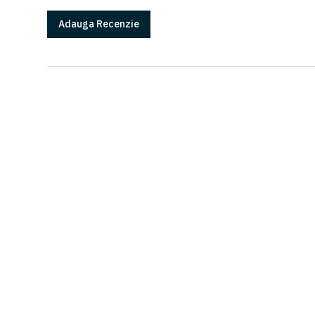
Adauga
Recenzie
GARANTIE
Produsele Came au 2 ani de garantie*
*in conditiile instalarii cu o firma autorizata
Citeste mai multe la sectiunea Garantii