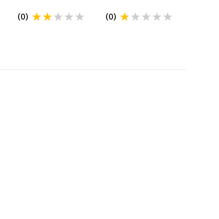
(
0
)
(
0
)
POLITICA DE RETUR
Kitul de automatizare poate fi returnat in 2
saptamani conform conform OUG 34/2014
Mai multe detalii in sectiunea Politica de retur