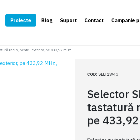
e
Proiecte
Blog
Suport
Contact
Campanie p
ură radio, pentru exterior, pe 433,92 MHz
COD
:
SELT1W4G
Selector 
tastatură 
pe 433,92