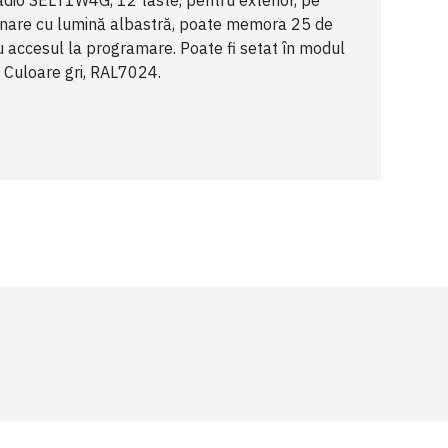
adio SELT1W4G, 12 taste, pentru exterior, pe
inare cu lumină albastră, poate memora 25 de
u accesul la programare. Poate fi setat în modul
. Culoare gri, RAL7024.