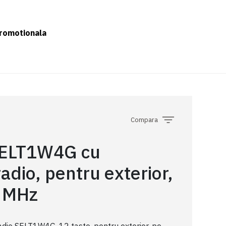
romotionala
Compara
SELT1W4G cu
radio, pentru exterior,
 MHz