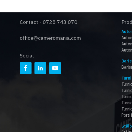
Contact - 0728 743 070
Pro
Autom
office@cameromania.com
Autom
Autom
Autom
Social
Barie
Barie
Turni
Turnic
Turnic
Turni
Turnic
Turnic
Porti
Stâlp