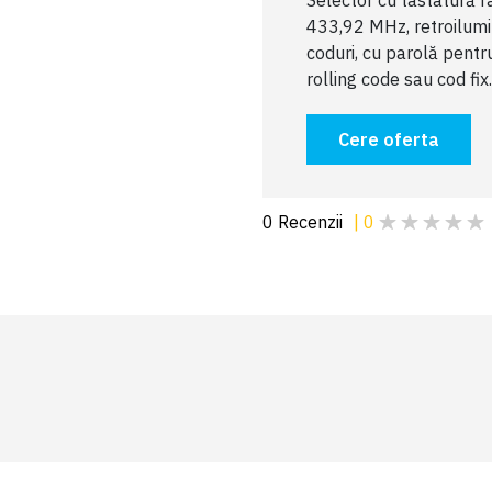
Selector cu tastatură r
433,92 MHz, retroilum
coduri, cu parolă pentr
rolling code sau cod fix
Cere oferta
0
Recenzii
|
0