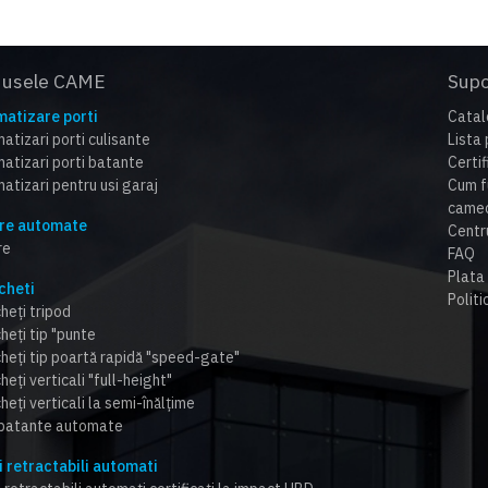
dusele CAME
Supo
atizare porti
Catal
atizari porti culisante
Lista 
atizari porti batante
Certi
atizari pentru usi garaj
Cum f
cameo
re automate
Centr
re
FAQ
Plata 
cheti
Politi
heți tripod
heți tip "punte
cheți tip poartă rapidă "speed-gate"
heți verticali "full-height"
heți verticali la semi-înălțime
 batante automate
i retractabili automati