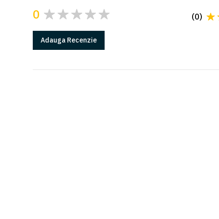
0
(
0
)
Adauga
Recenzie
GARANTIE
Produsele Came au 2 ani de garantie*
*in conditiile instalarii cu o firma autorizata
Citeste mai multe la sectiunea Garantii