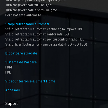
Turnicheți verticali "full-height"
Turnicheți verticali la semi-înălțime
Porti batante automate
Stâlpi retractabili automati
Stâlpi retractabili automați certificați la impact HBD
Stâlpi retractabili automați ranforsați RBD
Stâlpi retractabili automați pentru control trafic TBD
Stâlpi ficși ( bolarzi ficși) sau detașabili (HBD,RBD,TBD)
Blocatoare stradale
Sisteme de Parcare
PKM
PKE
Video Interfonie & Smart Home
Accesorii
Suport