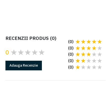
pentru zone cu circulație rutieră ultra intensivă
Cere oferta
RECENZII PRODUS
(
0
)
(
0
)
(
0
)
0
(
0
)
(
0
)
Adauga
Recenzie
(
0
)
GARANTIE