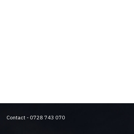
OPTIUNILE SI
BENEFICIILE TALE
Design de actualitate si tehnologie de varf
Solutie silentioasa pentru functionare intensiva
Came a trecut testul durabilitatii. Producem
automatizari de peste 50 de ani.
O gama larga de sisteme de control si siguranta
Contact - 0728 743 070