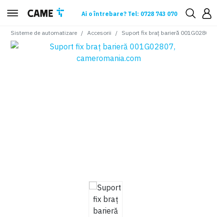
Ai o întrebare? Tel: 0728 743 070
Sisteme de automatizare
Accesorii
Suport fix braț barieră 001G02807