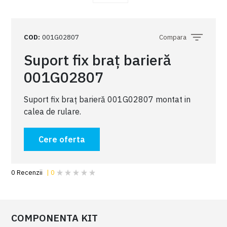
COD
:
001G02807
Compara
Suport fix braț barieră
001G02807
Suport fix braț barieră 001G02807 montat in
calea de rulare.
Cere oferta
COMPONENTA KIT