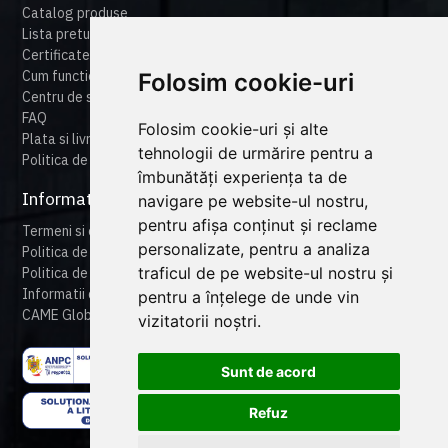
Catalog produse
Lista preturi
Certificate
Cum functioneaza cameonline
Folosim cookie-uri
Centru de suport
FAQ
Folosim cookie-uri și alte
Plata si livrare
tehnologii de urmărire pentru a
Politica de retur
îmbunătăți experiența ta de
Informatii legale
navigare pe website-ul nostru,
pentru afișa conținut și reclame
Termeni si conditii
personalizate, pentru a analiza
Politica de confidentialitate
traficul de pe website-ul nostru și
Politica de cookies
Informatii despre produse
pentru a înțelege de unde vin
CAME Global
vizitatorii noștri.
Sunt de acord
Refuz