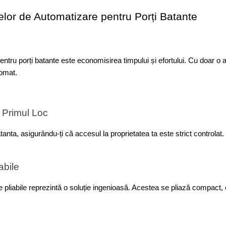
melor de Automatizare pentru Porți Batante
pentru porți batante este economisirea timpului și efortului. Cu doar o
tomat.
 Primul Loc
nta, asigurându-ți că accesul la proprietatea ta este strict controlat. 
 Economie de Spațiu Cu Porti Batante Pli‌abile
ect estetic 