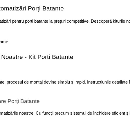
tomatizări Porți Batante
 pentru porți batante la prețuri competitive. Descoperă kiturile noas
Noastre - Kit Porti Batante
e, procesul de montaj devine simplu și rapid. Instrucțiunile detaliate îț
re Porți Batante
tizările noastre. Cu funcții precum sistemul de închidere eficient și bl