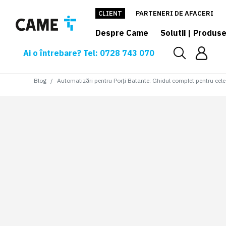
CLIENT
PARTENERI DE AFACERI
Despre Came
Solutii | Produs
Ai o întrebare? Tel: 0728 743 070
Blog
Automatizări pentru Porți Batante: Ghidul complet pentru cel