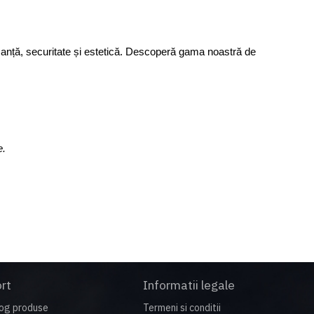
anță, securitate și estetică. Descoperă gama noastră de 
e.
rt
Informatii legale
og produse
Termeni si conditii