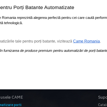
ntru Porți Batante Automatizate
me Romania reprezintă alegerea perfectă pentru cei care caută perform
tă tehnologică.
izările tale pentru porți batante, vizitează 
Came Romania
.
 în furnizarea de produse premium pentru automatizări de porți batant
dusele CAME
Supo
atizare porti
Catal