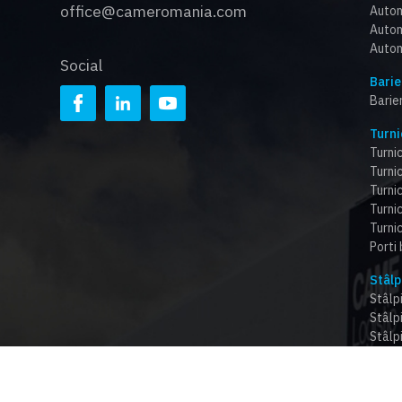
office@cameromania.com
Autom
Autom
Autom
Social
Barie
Barie
Turni
Turnic
Turnic
Turni
Turnic
Turnic
Porti
Stâlp
Stâlpi
Stâlp
Stâlp
Stâlpi
Bloca