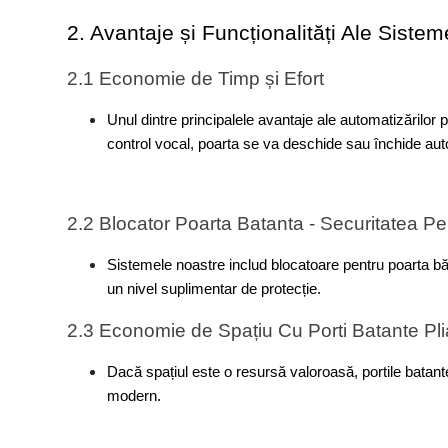
2. Avantaje și Funcționalități Ale Siste
2.1 Economie de Timp și Efort
Unul dintre principalele avantaje ale automatizărilor 
control vocal, poarta se va deschide sau închide au
2.2 Blocator Poarta Batanta - Securitatea Pe
Sistemele noastre includ blocatoare pentru poarta băta
un nivel suplimentar de protecție.
2.3
Dacă spațiul este o resursă valoroasă, portile batante pli‌abile reprezintă o soluție ingenioasă. Acestea se pliază compact, economisind spațiu și oferind totodată un asp
modern.