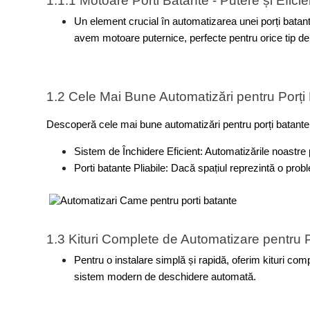
1.1.1 Motoare Porti Batante - Putere și Efici
Un element crucial în automatizarea unei porți batant
avem motoare puternice, perfecte pentru orice tip de
1.2 Cele Mai Bune Automatizări pentru Porți
Descoperă cele mai bune automatizări pentru porți batante 
Sistem de Închidere Eficient: Automatizările noastre p
Porti batante Plia‌bile: Dacă spațiul re
1.3 Kituri Complete de Automatizare pentru P
Pentru o instalare simplă și rapidă, oferim kituri com
sistem modern de deschidere automată.