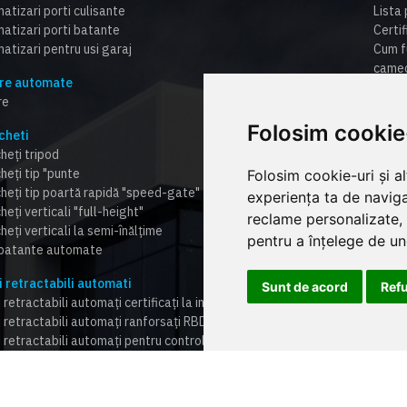
atizari porti culisante
Lista 
atizari porti batante
Certi
atizari pentru usi garaj
Cum f
cameo
re automate
Centr
re
FAQ
Plata 
Folosim cookie
cheti
Politi
heți tripod
heți tip "punte
Folosim cookie-uri și a
cheți tip poartă rapidă "speed-gate"
experiența ta de naviga
heți verticali "full-height"
reclame personalizate, 
heți verticali la semi-înălțime
pentru a înțelege de und
 batante automate
i retractabili automati
Sunt de acord
Ref
 retractabili automați certificați la impact HBD
i retractabili automați ranforsați RBD
i retractabili automați pentru control trafic TBD
 ficși ( bolarzi ficși) sau detașabili (HBD,RBD,TBD)
toare stradale