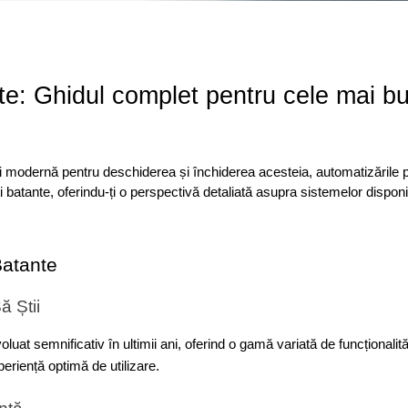
nte: Ghidul complet pentru cele mai b
ă și modernă pentru deschiderea și închiderea acesteia, automatizările p
 batante, oferindu-ți o perspectivă detaliată asupra sistemelor disponi
Batante
ă Știi
uat semnificativ în ultimii ani, oferind o gamă variată de funcționalită
eriență optimă de utilizare.