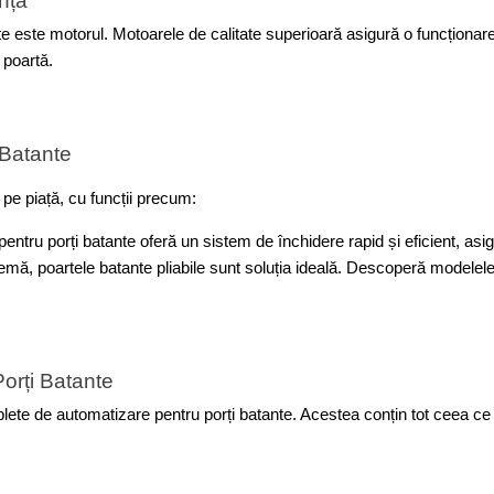
ență
e este motorul. Motoarele de calitate superioară asigură o funcționar
 poartă.
 Batante
pe piață, cu funcții precum: 
entru porți batante oferă un sistem de închidere rapid și eficient, asig
prezintă o problemă, poartele batante pliabile sunt soluția ideală. Descoperă 
orți Batante
plete de automatizare pentru porți batante. Acestea conțin tot ceea ce 