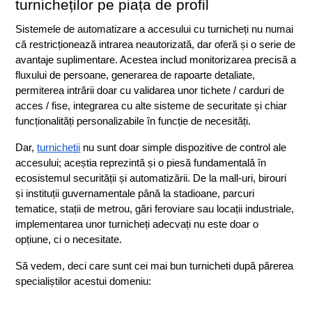
turnicheților pe piața de profil
Sistemele de automatizare a accesului cu turnicheți nu numai 
că restricționează intrarea neautorizată, dar oferă și o serie de 
avantaje suplimentare. Acestea includ monitorizarea precisă a 
fluxului de persoane, generarea de rapoarte detaliate, 
permiterea intrării doar cu validarea unor tichete / carduri de 
acces / fise, integrarea cu alte sisteme de securitate și chiar 
funcționalități personalizabile în funcție de necesități.
Dar, 
turnicheții
 nu sunt doar simple dispozitive de control ale 
accesului; aceștia reprezintă și o piesă fundamentală în 
ecosistemul securității și automatizării. De la mall-uri, birouri 
și instituții guvernamentale până la stadioane, parcuri 
tematice, stații de metrou, gări feroviare sau locații industriale, 
implementarea unor turnicheți adecvați nu este doar o 
opțiune, ci o necesitate.
Să vedem, deci care sunt cei mai bun turnicheti după părerea 
specialiștilor acestui domeniu: