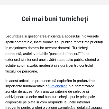
Cei mai buni turnicheți
Securitatea și gestionarea eficientă a accesului în diversele 
spații comerciale, instituționale sau publice reprezintă priorități 
în majoritatea domeniilor acestor domenii. Turnicheții 
reprezintă, astfel, veritabile ”puncte de frontieră” între 
exteriorul și interiorul unei clădiri sau spațiu public, oferind o 
soluție automatizată, modernă și sigură pentru controlul 
fluxului de persoane.
În acest articol, ne propunem să explorăm în profunzime 
importanța fundamentală a 
turnicheților
 în automatizarea 
zonelor de acces. Vom analiza criteriile de selecție și 
achiziționare a celor mai buni turnicheți, tipurile principale 
disponibile pe piață și vom răspunde la unele întrebări 
frecvente pentru a oferi o viziune completă și detaliată asupra 