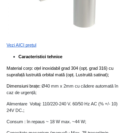
Vezi AICI prețul
Caracteristici tehnice
Material corp: oțel inoxidabil grad 304 (opț. grad 316) cu 
suprafață lustruită orbital mată (opț. Lustruită satinat);
Dimensiuni brațe: 
Ø40 mm x 2mm cu cădere automată în 
caz de urgență; 
Alimentare  Voltaj: 110/220-240 V. 60/50 Hz AC (% +/- 10) 
24V DC.;
Consum : în repaus ~ 18 W max. ~44 W;