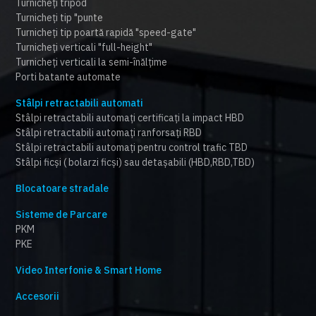
Turnicheți tripod
Turnicheți tip "punte
Turnicheți tip poartă rapidă "speed-gate"
Turnicheți verticali "full-height"
Turnicheți verticali la semi-înălțime
Porti batante automate
Stâlpi retractabili automati
Stâlpi retractabili automați certificați la impact HBD
Stâlpi retractabili automați ranforsați RBD
Stâlpi retractabili automați pentru control trafic TBD
Stâlpi ficși ( bolarzi ficși) sau detașabili (HBD,RBD,TBD)
Blocatoare stradale
Sisteme de Parcare
PKM
PKE
Video Interfonie & Smart Home
Accesorii