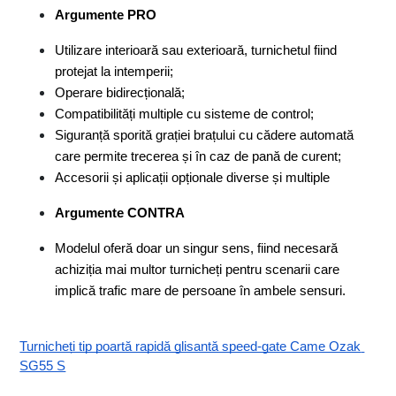
Argumente PRO
Utilizare interioară sau exterioară, turnichetul fiind 
protejat la intemperii;
Operare bidirecțională;
Compatibilități multiple cu sisteme de control;
Siguranță sporită grației brațului cu cădere automată 
care permite trecerea și în caz de pană de curent;
Accesorii și aplicații opționale diverse și multiple
Argumente CONTRA
Modelul oferă doar un singur sens, fiind necesară 
achiziția mai multor turnicheți pentru scenarii care 
implică trafic mare de persoane în ambele sensuri.
Turnicheți tip poartă rapidă glisantă speed-gate Came Ozak 
SG55 S