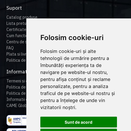
Suport
Catalog produse
Lista preturi
Certificate
Cum functioneaza cameonline
Folosim cookie-uri
Centru de suport
FAQ
Folosim cookie-uri și alte
Plata si livrare
tehnologii de urmărire pentru a
Politica de retur
îmbunătăți experiența ta de
Informatii legale
navigare pe website-ul nostru,
pentru afișa conținut și reclame
Termeni si conditii
personalizate, pentru a analiza
Politica de confidentialitate
traficul de pe website-ul nostru și
Politica de cookies
Informatii despre produse
pentru a înțelege de unde vin
CAME Global
vizitatorii noștri.
Sunt de acord