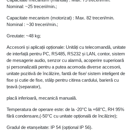
Capacitate mecanism (manual) : Max. 75 treceri/min. 
Nominal: ~25 treceri/min.;
Capacitate mecanism (motorizat) : Max. 82 treceri/min. 
Nominal : ~30 treceri/min.;
Greutate: ~48 kg;
Accesorii și aplicații opționale: Unități cu telecomandă, unitate 
de interfață pentru PC, RS485, RS232 și LAN, contor, sistem 
de mesagerie audio, senzor cu alarmă, acoperire superioară 
și personalizată pentru a putea acomoda diverse accesorii, 
unitate pozitivă de încălzire, fantă de fise/ sistem inteligent de 
fise și cutie de fise, stâlp pentru citirea cardului, barieră cu 
țeavă (separator),
placă inferioară, mecanică manuală.
Temperatura de operare este: de la -20°C la +68°C, RH 95% 
fără condensare,(-50°C cu unitate opțională de încălzire); 
Gradul de etanșeitate: IP 54 (opțional IP 56). 