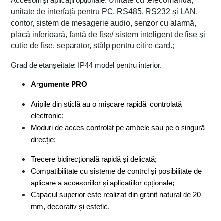
Unitate cu telecomandă, 
Accesorii și aplicații opționale: 
unitate de interfață pentru PC, RS485, RS232 și LAN, 
contor, sistem de mesagerie audio, senzor cu alarmă, 
placă inferioară, fantă de fise/ sistem inteligent de fise și 
cutie de fise, separator, stâlp pentru citire card.
;
Grad de etanșeitate: IP44 model pentru interior. 
Argumente PRO
Aripile din sticlă au o mișcare rapidă, controlată 
electronic;
Moduri de acces controlat pe ambele sau pe o singură 
direcție;
Trecere bidirecțională rapidă și delicată;
Compatibilitate cu sisteme de control și posibilitate de 
aplicare a accesoriilor și aplicațiilor opționale;
Capacul superior este realizat din granit natural de 20 
mm, decorativ și estetic.