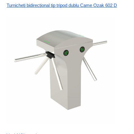
Turnicheți bidirecțional tip tripod dublu Came Ozak 602 D