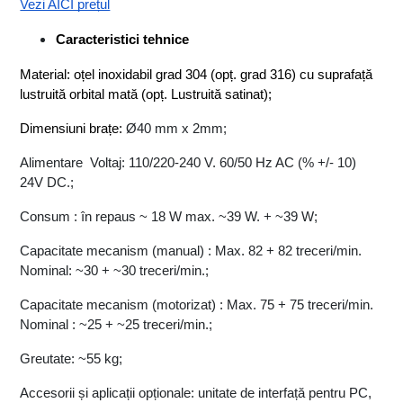
Vezi AICI prețul
Caracteristici tehnice
Material: oțel inoxidabil grad 304 (opț. grad 316) cu suprafață 
lustruită orbital mată (opț. Lustruită satinat);
Dimensiuni brațe: 
Ø40 mm x 2mm;
Alimentare  Voltaj: 110/220-240 V. 60/50 Hz AC (% +/- 10) 
24V DC.;
Consum : în repaus ~ 18 W max. ~39 W. + ~39 W;
Capacitate mecanism (manual) : Max. 82 + 82 treceri/min. 
Nominal: ~30 + ~30 treceri/min.;
Capacitate mecanism (motorizat) : Max. 75 + 75 treceri/min. 
Nominal : ~25 + ~25 treceri/min.;
Greutate: ~55 kg;
Accesorii și aplicații opționale: unitate de interfață pentru PC, 