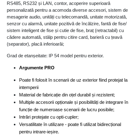
RS485, RS232 și LAN, contor, acoperire superioară 
personalizată pentru a acomoda diverse accesori, sistem de 
mesagerie audio, unități cu telecomandă, unitate motorizată, 
senzor cu alarmă, unitate pozitivă de încălzire, fantă de fise/ 
sistem inteligent de fise și cutie de fise, braț (retractabil) cu 
cădere automată, stâlp pentru citire card, barieră cu țeavă 
(separator), placă inferioarăi;
Grad de etanșeitate: IP 54 model pentru exterior. 
Argumente PRO
Poate fi folosit în scenarii de uz exterior fiind protejat la 
intemperii
Material de fabricație din oțel durabil și rezistent;
Multiple accesorii opționale și posibilități de integrare în 
funcție de numeroase scenarii de lucru posibile;
Intrări protejate cu opti-cupler;
Versatilitate în utilizare - poate fi utilizat bidirecțional 
pentru intrare-ieșire.