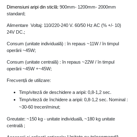
Dimensiuni aripi din sticlă: 
900mm- 1200mm- 2000mm 
standard;
Alimentare  Voltaj: 110/220-240 V. 60/50 Hz AC (% +/- 10) 
24V DC.;
Consum (unitate individuală) : în repaus ~11W / în timpul 
operării ~45W;
Consum (unitate centrală) : în repaus ~22W / în timpul 
operării ~45W +~45W;
Frecvență de utilizare:
Timp/viteză de deschidere a aripii: 0,8-1,2 sec.
Timp/viteză de închidere a aripii: 0,8-1,2 sec. Nominal : 
~30-60 treceri/minut;
Greutate: ~150 kg - unitate individuală, ~180 kg unitate 
centrală ;