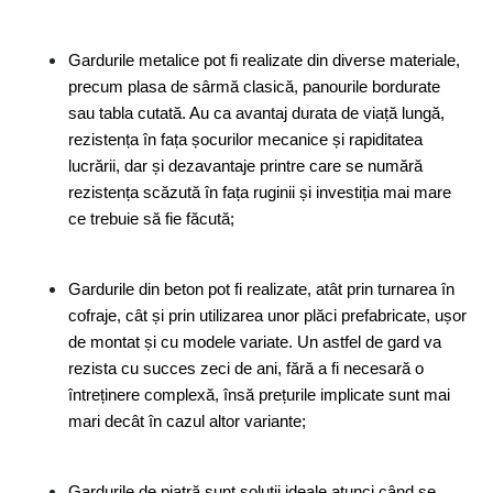
Gardurile metalice pot fi realizate din diverse materiale, 
precum plasa de sârmă clasică, panourile bordurate 
sau tabla cutată. Au ca avantaj durata de viață lungă, 
rezistența în fața șocurilor mecanice și rapiditatea 
lucrării, dar și dezavantaje printre care se numără 
rezistența scăzută în fața ruginii și investiția mai mare 
ce trebuie să fie făcută;
Gardurile din beton pot fi realizate, atât prin turnarea în 
cofraje, cât și prin utilizarea unor plăci prefabricate, ușor 
de montat și cu modele variate. Un astfel de gard va 
rezista cu succes zeci de ani, fără a fi necesară o 
întreținere complexă, însă prețurile implicate sunt mai 
mari decât în cazul altor variante;
Gardurile de piatră sunt soluții ideale atunci când se 