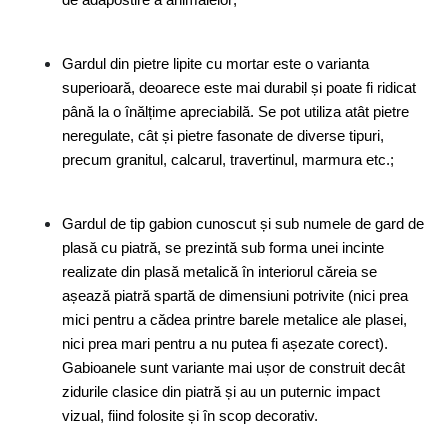
de adăpostire a animalelor;
Gardul din pietre lipite cu mortar este o varianta 
superioară, deoarece este mai durabil și poate fi ridicat 
până la o înălțime apreciabilă. Se pot utiliza atât pietre 
neregulate, cât și pietre fasonate de diverse tipuri, 
precum granitul, calcarul, travertinul, marmura etc.;
Gardul de tip gabion cunoscut și sub numele de gard de 
plasă cu piatră, se prezintă sub forma unei incinte 
realizate din plasă metalică în interiorul căreia se 
așează piatră spartă de dimensiuni potrivite (nici prea 
mici pentru a cădea printre barele metalice ale plasei, 
nici prea mari pentru a nu putea fi așezate corect). 
Gabioanele sunt variante mai ușor de construit decât 
zidurile clasice din piatră și au un puternic impact 
vizual, fiind folosite și în scop decorativ.  