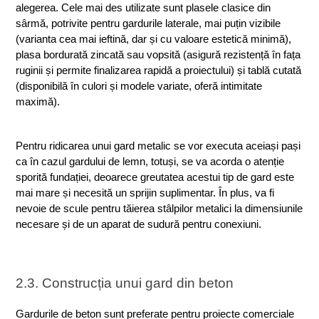
alegerea. Cele mai des utilizate sunt plasele clasice din 
sârmă, potrivite pentru gardurile laterale, mai puțin vizibile 
(varianta cea mai ieftină, dar și cu valoare estetică minimă), 
plasa bordurată zincată sau vopsită (asigură rezistență în fața 
ruginii și permite finalizarea rapidă a proiectului) și tablă cutată 
(disponibilă în culori și modele variate, oferă intimitate 
maximă).
Pentru ridicarea unui gard metalic se vor executa aceiași pași 
ca în cazul gardului de lemn, totuși, se va acorda o atenție 
sporită fundației, deoarece greutatea acestui tip de gard este 
mai mare și necesită un sprijin suplimentar. În plus, va fi 
nevoie de scule pentru tăierea stâlpilor metalici la dimensiunile 
necesare și de un aparat de sudură pentru conexiuni.
2.3. Construcția unui gard din beton
Gardurile de beton sunt preferate pentru proiecte comerciale 