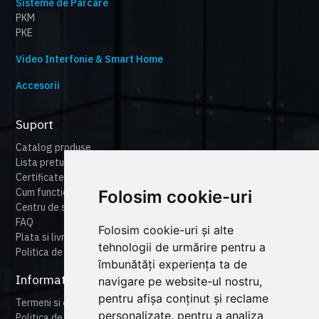
Sisteme de Parcare
PKM
PKE
Video Interfonie & Smart Home
Accesorii
Suport
Catalog produse
Lista preturi
Certificate
Cum functioneaza cameonline
Folosim cookie-uri
Centru de suport
FAQ
Folosim cookie-uri și alte
Plata si livrare
tehnologii de urmărire pentru a
Politica de retur
îmbunătăți experiența ta de
Informatii legale
navigare pe website-ul nostru,
pentru afișa conținut și reclame
Termeni si conditii
personalizate, pentru a analiza
Politica de confidentialitate