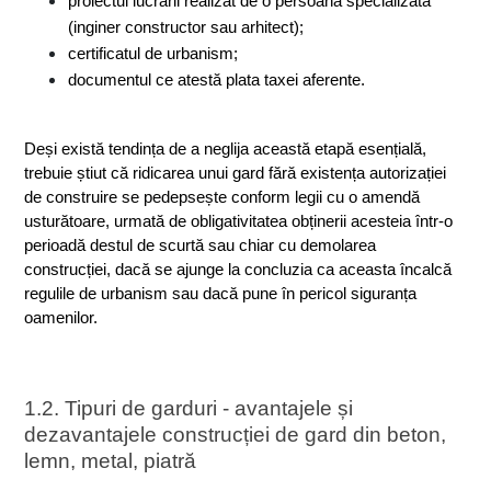
proiectul lucrării realizat de o persoană specializată 
(inginer constructor sau arhitect);
certificatul de urbanism;
documentul ce atestă plata taxei aferente.
Deși există tendința de a neglija această etapă esențială, 
trebuie știut că ridicarea unui gard fără existența autorizației 
de construire se pedepsește conform legii cu o amendă 
usturătoare, urmată de obligativitatea obținerii acesteia într-o 
perioadă destul de scurtă sau chiar cu demolarea 
construcției, dacă se ajunge la concluzia ca aceasta încalcă 
regulile de urbanism sau dacă pune în pericol siguranța 
oamenilor.
1.2. Tipuri de garduri - avantajele și 
dezavantajele construcției de gard din beton, 
lemn, metal, piatră