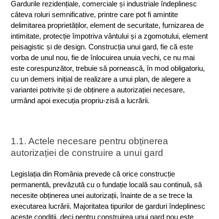
Gardurile rezidențiale, comerciale și industriale îndeplinesc 
câteva roluri semnificative, printre care pot fi amintite 
delimitarea proprietăților, element de securitate, furnizarea de 
intimitate, protecție împotriva vântului și a zgomotului, element 
peisagistic și de design. Construcția unui gard, fie că este 
vorba de unul nou, fie de înlocuirea unuia vechi, ce nu mai 
este corespunzător, trebuie să pornească, în mod obligatoriu, 
cu un demers inițial de realizare a unui plan, de alegere a 
variantei potrivite și de obținere a autorizației necesare, 
urmând apoi execuția propriu-zisă a lucrării.
1.1. Actele necesare pentru obținerea 
autorizației de construire a unui gard
Legislația din România prevede că orice construcție 
permanentă, prevăzută cu o fundație locală sau continuă, să 
necesite obținerea unei autorizații, înainte de a se trece la 
executarea lucrării. Majoritatea tipurilor de garduri îndeplinesc 
aceste condiții, deci pentru construirea unui gard nou este 