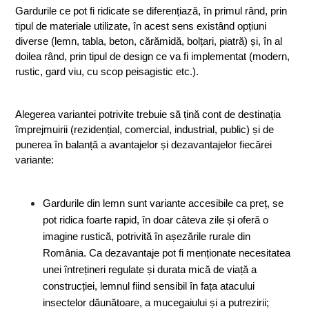
Gardurile ce pot fi ridicate se diferențiază, în primul rând, prin 
tipul de materiale utilizate, în acest sens existând opțiuni 
diverse (lemn, tabla, beton, cărămidă, bolțari, piatră) și, în al 
doilea rând, prin tipul de design ce va fi implementat (modern, 
rustic, gard viu, cu scop peisagistic etc.).
Alegerea variantei potrivite trebuie să țină cont de destinația 
împrejmuirii (rezidențial, comercial, industrial, public) și de 
punerea în balanță a avantajelor și dezavantajelor fiecărei 
variante:
Gardurile din lemn sunt variante accesibile ca preț, se 
pot ridica foarte rapid, în doar câteva zile și oferă o 
imagine rustică, potrivită în așezările rurale din 
România. Ca dezavantaje pot fi menționate necesitatea 
unei întrețineri regulate și durata mică de viață a 
construcției, lemnul fiind sensibil în fața atacului 
insectelor dăunătoare, a mucegaiului și a putrezirii;