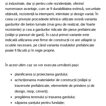
și industriale, dar și pentru cele rezidențiale, oferind 
numeroase avantaje, cum ar fi durabilitatea extinsă, securitate 
obținută, rezistență la intemperii, intimitate și design variat. În 
ceea ce privește procedeele tehnice utilizate există varianta 
gardurilor din beton turnate (mai greu de realizat, dar foarte 
rezistente) și cea a gardurilor ridicate din piese prefabricate 
(stâlpi și panouri de gard). În cazul primei variante este 
indicată utilizarea unei firme de construcții ce are utilajele și 
sculele necesare, pe când varianta modulelor prefabricate 
poate fi făcută și în regie proprie.
În acest ultim caz se vor executa următorii pași:
planificarea și proiectarea gardului;
achiziționarea materialelor de construcții (stâlpii și 
traversele prefabricate, elementele de prindere și de 
design, nisip, ciment);
pregătirea terenului și trasarea gardului;
săparea șanțului pentru fundație;