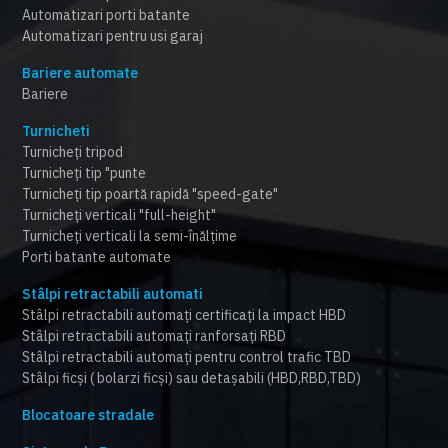
Automatizari porti batante
Automatizari pentru usi garaj
Bariere automate
Bariere
Turnicheti
Turnicheți tripod
Turnicheți tip "punte
Turnicheți tip poartă rapidă "speed-gate"
Turnicheți verticali "full-height"
Turnicheți verticali la semi-înălțime
Porti batante automate
Stâlpi retractabili automati
Stâlpi retractabili automați certificați la impact HBD
Stâlpi retractabili automați ranforsați RBD
Stâlpi retractabili automați pentru control trafic TBD
Stâlpi ficși ( bolarzi ficși) sau detașabili (HBD,RBD,TBD)
Blocatoare stradale