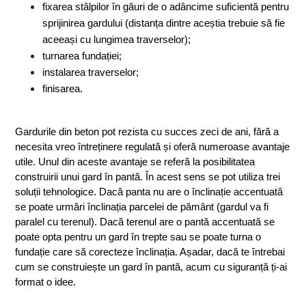
fixarea stâlpilor în găuri de o adâncime suficientă pentru 
sprijinirea gardului (distanța dintre aceștia trebuie să fie 
aceeași cu lungimea traverselor);
turnarea fundației;
instalarea traverselor;
finisarea.
Gardurile din beton pot rezista cu succes zeci de ani, fără a 
necesita vreo întreținere regulată și oferă numeroase avantaje 
utile. Unul din aceste avantaje se referă la posibilitatea 
construirii unui gard în pantă. În acest sens se pot utiliza trei 
soluții tehnologice. Dacă panta nu are o înclinație accentuată 
se poate urmări înclinația parcelei de pământ (gardul va fi 
paralel cu terenul). Dacă terenul are o pantă accentuată se 
poate opta pentru un gard în trepte sau se poate turna o 
fundație care să corecteze înclinația. Așadar, dacă te întrebai 
cum se construiește un gard în pantă, acum cu siguranță ți-ai 
format o idee.