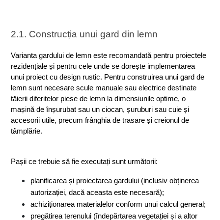
2.1. Construcția unui gard din lemn
Varianta gardului de lemn este recomandată pentru proiectele 
rezidențiale și pentru cele unde se dorește implementarea 
unui proiect cu design rustic. Pentru construirea unui gard de 
lemn sunt necesare scule manuale sau electrice destinate 
tăierii diferitelor piese de lemn la dimensiunile optime, o 
mașină de înșurubat sau un ciocan, șuruburi sau cuie și 
accesorii utile, precum frânghia de trasare și creionul de 
tâmplărie.
Pașii ce trebuie să fie executați sunt următorii:
planificarea și proiectarea gardului (inclusiv obținerea 
autorizației, dacă aceasta este necesară);
achiziționarea materialelor conform unui calcul general;
pregătirea terenului (îndepărtarea vegetației și a altor 