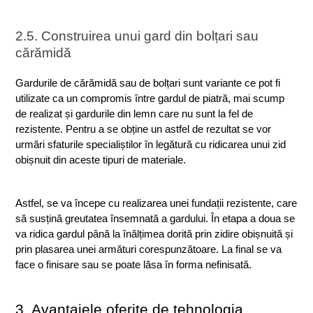
2.5. Construirea unui gard din bolțari sau 
cărămidă
Gardurile de cărămidă sau de bolțari sunt variante ce pot fi 
utilizate ca un compromis între gardul de piatră, mai scump 
de realizat și gardurile din lemn care nu sunt la fel de 
rezistente. Pentru a se obține un astfel de rezultat se vor 
urmări sfaturile specialiștilor în legătură cu ridicarea unui zid 
obișnuit din aceste tipuri de materiale. 
Astfel, se va începe cu realizarea unei fundații rezistente, care 
să susțină greutatea însemnată a gardului. În etapa a doua se 
va ridica gardul până la înălțimea dorită prin zidire obișnuită și 
prin plasarea unei armături corespunzătoare. La final se va 
face o finisare sau se poate lăsa în forma nefinisată.
3. Avantajele oferite de tehnologia 