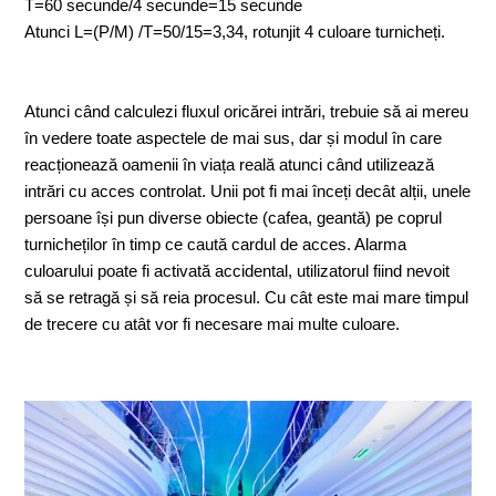
T=60 secunde/4 secunde=15 secunde
Atunci L=(P/M) /T=50/15=3,34, rotunjit 4 culoare turnicheți.
Atunci când calculezi fluxul oricărei intrări, trebuie să ai mereu
în vedere toate aspectele de mai sus, dar și modul în care
reacționează oamenii în viața reală atunci când utilizează
intrări cu acces controlat. Unii pot fi mai înceți decât alții, unele
persoane își pun diverse obiecte (cafea, geantă) pe coprul
turnicheților în timp ce caută cardul de acces. Alarma
culoarului poate fi activată accidental, utilizatorul fiind nevoit
să se retragă și să reia procesul. Cu cât este mai mare timpul
de trecere cu atât vor fi necesare mai multe culoare.