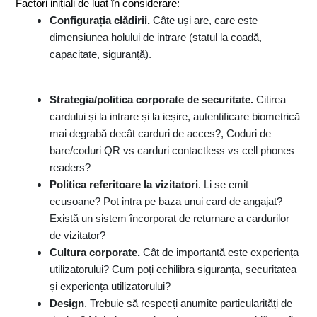
Factori inițiali de luat în considerare:
Configurația clădirii.
Câte uși are, care este
dimensiunea holului de intrare (statul la coadă,
capacitate, siguranță).
Strategia/politica corporate de securitate.
Citirea
cardului și la intrare și la ieșire, autentificare biometrică
mai degrabă decât carduri de acces?, Coduri de
bare/coduri QR vs carduri contactless vs cell phones
readers?
Politica referitoare la vizitatori
. Li se emit
ecusoane? Pot intra pe baza unui card de angajat?
Există un sistem încorporat de returnare a cardurilor
de vizitator?
Cultura corporate.
Cât de importantă este experiența
utilizatorului? Cum poți echilibra siguranța, securitatea
și experiența utilizatorului?
Design
. Trebuie să respecți anumite particularități de