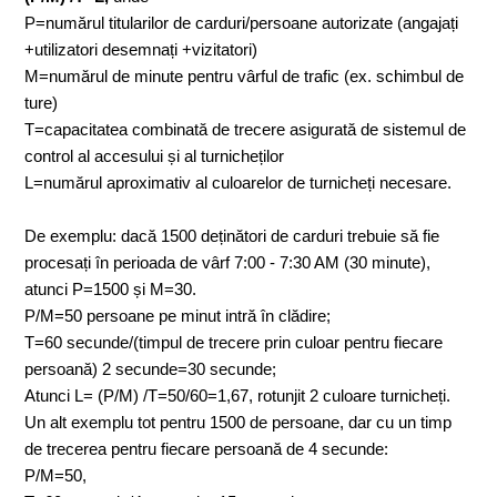
P=numărul titularilor de carduri/persoane autorizate (angajați
+utilizatori desemnați +vizitatori)
M=numărul de minute pentru vârful de trafic (ex. schimbul de
ture)
T=capacitatea combinată de trecere asigurată de sistemul de
control al accesului și al turnicheților
L=numărul aproximativ al culoarelor de turnicheți necesare.
De exemplu: dacă 1500 deținători de carduri trebuie să fie
procesați în perioada de vârf 7:00 - 7:30 AM (30 minute),
atunci P=1500 și M=30.
P/M=50 persoane pe minut intră în clădire;
T=60 secunde/(timpul de trecere prin culoar pentru fiecare
persoană) 2 secunde=30 secunde;
Atunci L= (P/M) /T=50/60=1,67, rotunjit 2 culoare turnicheți.
Un alt exemplu tot pentru 1500 de persoane, dar cu un timp
de trecerea pentru fiecare persoană de 4 secunde:
P/M=50,