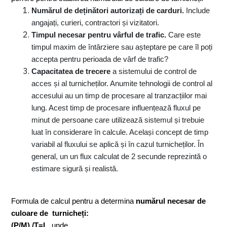
Numărul de deținători autorizați de carduri.
Include
angajați, curieri, contractori și vizitatori.
Timpul necesar pentru vârful de trafic.
Care este
timpul maxim de întârziere sau așteptare pe care îl poți
accepta pentru perioada de vârf de trafic?
Capacitatea de trecere
a sistemului de control de
acces și al turnicheților. Anumite tehnologii de control al
accesului au un timp de procesare al tranzacțiilor mai
lung. Acest timp de procesare influențează fluxul pe
minut de persoane care utilizează sistemul și trebuie
luat în considerare în calcule. Același concept de timp
variabil al fluxului se aplică și în cazul turnicheților. În
general, un un flux calculat de 2 secunde reprezintă o
estimare sigură și realistă.
Formula de calcul pentru a determina
numărul necesar de
culoare de turnicheți:
(P/M) /T=L,
unde