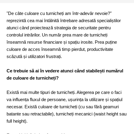
"De câte culoare cu turnicheți am într-adevăr nevoie?"
reprezintă cea mai întâlnită întrebare adresată specialiștilor
atunci când proiectează strategia de securitate pentru
controlul intrărilor. Un număr prea mare de turnicheți
înseamnă resurse financiare și spațiu irosite. Prea puține
culoare de acces înseamnă timp pierdut, productivitate
scăzută și utilizatori frustrați.
Ce trebuie să ai în vedere atunci când stabilești numărul
de culoare de turnicheți?
Există mai multe tipuri de turnicheți. Alegerea pe care o faci
va influența fluxul de persoane, ușurința la utilizare și spațiul
necesar. Există culoare de turnicheți (cu sau fără geamuri
batante sau retractabile), turnicheți mecanici (waist height sau
full height).