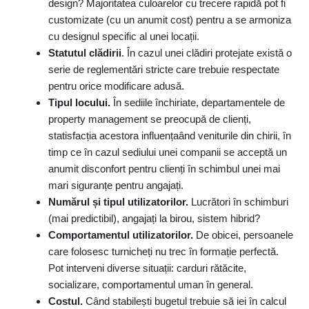
design? Majoritatea culoarelor cu trecere rapidă pot fi
customizate (cu un anumit cost) pentru a se armoniza
cu designul specific al unei locații.
Statutul clădirii
. În cazul unei clădiri protejate există o
serie de reglementări stricte care trebuie respectate
pentru orice modificare adusă.
Tipul locului.
În sediile închiriate, departamentele de
property management se preocupă de clienți,
statisfacția acestora influențaând veniturile din chirii, în
timp ce în cazul sediului unei companii se acceptă un
anumit disconfort pentru clienți în schimbul unei mai
mari siguranțe pentru angajați.
Numărul și tipul utilizatorilor.
Lucrători în schimburi
(mai predictibil), angajați la birou, sistem hibrid?
Comportamentul utilizatorilor.
De obicei, persoanele
care folosesc turnicheți nu trec în formație perfectă.
Pot interveni diverse situații: carduri rătăcite,
socializare, comportamentul uman în general.
Costul.
Când stabilești bugetul trebuie să iei în calcul