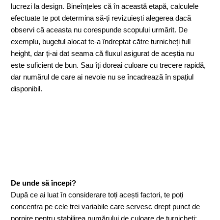
lucrezi la design. Bineînțeles că în această etapă, calculele
efectuate te pot determina să-ți revizuiești alegerea dacă
observi că aceasta nu corespunde scopului urmărit. De
exemplu, bugetul alocat te-a îndreptat către turnicheți full
height, dar ți-ai dat seama că fluxul asigurat de aceștia nu
este suficient de bun. Sau îți doreai culoare cu trecere rapidă,
dar numărul de care ai nevoie nu se încadrează în spațiul
disponibil.
De unde să începi?
După ce ai luat în considerare toți acești factori, te poți
concentra pe cele trei variabile care servesc drept punct de
pornire pentru stabilirea numărului de culoare de turnicheți: