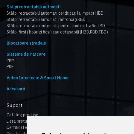
Stâlpi retractabili automati
Stâlpi retractabili automați certificați la impact HBD
Stâlpi retractabili automați ranforsați RBD
Stâlpi retractabili automați pentru control trafic TBD
Stâlpi ficși ( bolarzi ficși) sau detașabili (HBD,RBD,TBD)
Blocatoare stradale
Sisteme de Parcare
PKM
PKE
Video Interfonie & Smart Home
Accesorii
Suport
Catalog produse
Lista preturi
Certificate
Cum functioneaza cameonline