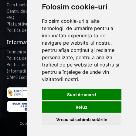
Cum functioneaza cameonline
Folosim cookie-uri
Centru de suport
FAQ
Folosim cookie-uri și alte
Plata si livrare
tehnologii de urmărire pentru a
Politica de retur
îmbunătăți experiența ta de
Informatii legale
navigare pe website-ul nostru,
pentru afișa conținut și reclame
Termeni si conditii
personalizate, pentru a analiza
Politica de confidentialitate
traficul de pe website-ul nostru și
Politica de cookies
Informatii despre produse
pentru a înțelege de unde vin
CAME Global
vizitatorii noștri.
Sunt de acord
Refuz
Vreau să schimb setările
Copyright © 2024 CAME Romania. All rights reserved.
Powered By