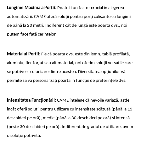
Lungime Maximă a Porții:
 Poate fi un factor crucial în alegerea 
automatizării. CAME oferă soluții pentru porți culisante cu lungimi 
de până la 23 metri. Indiferent cât de lungă este poarta dvs., noi 
putem face față cerințelor.
Materialul Porții: 
Fie că poarta dvs. este din lemn, tablă profilată, 
aluminiu, fier forjat sau alt material, noi oferim soluții versatile care 
se potrivesc cu oricare dintre acestea. Diversitatea opțiunilor vă 
permite să vă personalizați poarta în funcție de preferințele dvs.
Intensitatea Funcționării:
 CAME înțelege că nevoile variază, astfel 
încât oferă soluții pentru utilizare cu intensitate scăzută (până la 15 
deschideri pe oră), medie (până la 30 deschideri pe oră) și intensă 
(peste 30 deschideri pe oră). Indiferent de gradul de utilizare, avem 
o soluție potrivită.