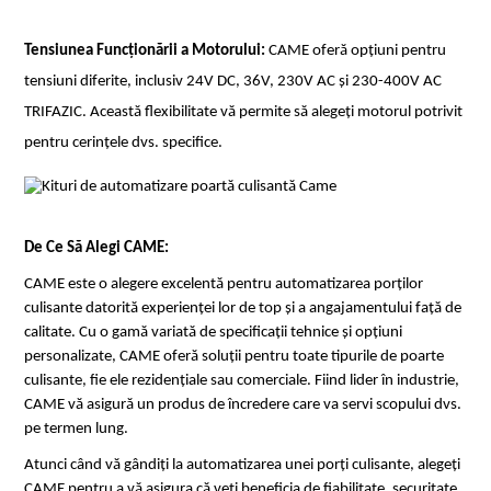
Tensiunea Funcționării a Motorului:
 CAME oferă opțiuni pentru 
tensiuni diferite, inclusiv 24V DC, 36V, 230V AC și 230-400V AC 
TRIFAZIC. Această flexibilitate vă permite să alegeți motorul potrivit 
pentru cerințele dvs. specifice.
De Ce Să Alegi CAME:
CAME este o alegere excelentă pentru automatizarea porților 
culisante datorită experienței lor de top și a angajamentului față de 
calitate. Cu o gamă variată de specificații tehnice și opțiuni 
personalizate, CAME oferă soluții pentru toate tipurile de poarte 
culisante, fie ele rezidențiale sau comerciale. Fiind lider în industrie, 
CAME vă asigură un produs de încredere care va servi scopului dvs. 
pe termen lung.
Atunci când vă gândiți la automatizarea unei porți culisante, alegeți 
CAME pentru a vă asigura că veți beneficia de fiabilitate, securitate 