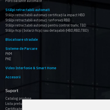
Porti batante automate
Stâlpi retractabili automati
Stâlpi retractabili automați certificați la impact HBD
Stâlpi retractabili automați ranforsați RBD
Stâlpi retractabili automați pentru control trafic TBD
Stâlpi ficși ( bolarzi ficși) sau detașabili (HBD,RBD,TBD)
Blocatoare stradale
Sisteme de Parcare
PKM
PKE
Video Interfonie & Smart Home
Accesorii
Suport
Catalog produse
Lista preturi
Certificate