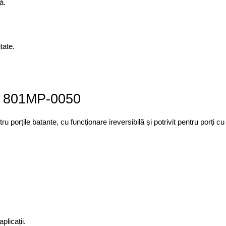
ă.
tate.
TS 801MP-0050
porțile batante, cu funcționare ireversibilă și potrivit pentru porți c
plicații.