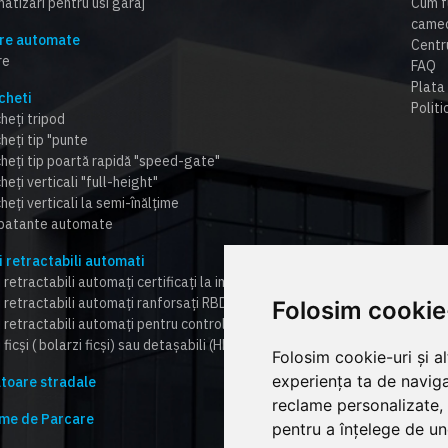
atizari pentru usi garaj
Cum f
cameo
re automate
Centr
re
FAQ
Plata 
cheti
Politi
heți tripod
heți tip "punte
cheți tip poartă rapidă "speed-gate"
heți verticali "full-height"
heți verticali la semi-înălțime
 batante automate
i retractabili automati
 retractabili automați certificați la impact HBD
i retractabili automați ranforsați RBD
Folosim cookie
i retractabili automați pentru control trafic TBD
 ficși ( bolarzi ficși) sau detașabili (HBD,RBD,TBD)
Folosim cookie-uri și a
experiența ta de naviga
toare stradale
reclame personalizate, 
me de Parcare
pentru a înțelege de und