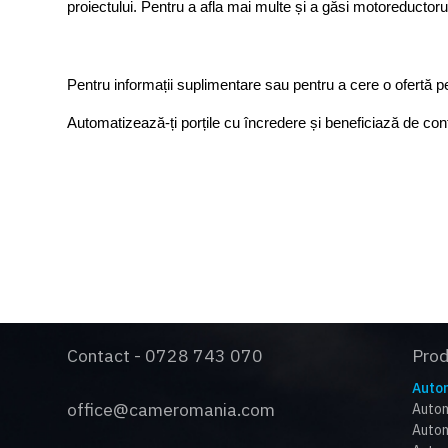
proiectului. Pentru a afla mai multe și a găsi motoreductorul
Pentru informații suplimentare sau pentru a cere o ofertă p
Automatizează-ți porțile cu încredere și beneficiază de con
Contact - 0728 743 070
Pro
Autom
office@cameromania.com
Autom
Autom