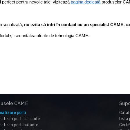
 perfect pentru nevoile tale, vizitează 
pagina dedicată
 produselor CA
ersonalizată,
 nu ezita să intri în contact cu un specialist CAME
 ac
fortul și securitatea oferite de tehnologia CAME.
dusele CAME
Supo
atizare porti
Catal
atizari porti culisante
Lista 
atizari porti batante
Certi