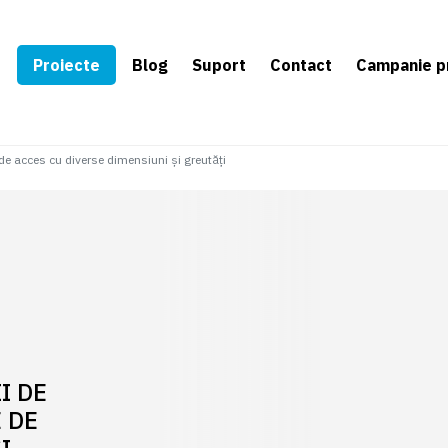
e
Proiecte
Blog
Suport
Contact
Campanie p
de acces cu diverse dimensiuni și greutăți
I DE
 DE
I