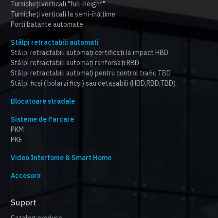
Turnicheți verticali "full-height"
Turnicheți verticali la semi-înălțime
Porti batante automate
Stâlpi retractabili automati
Stâlpi retractabili automați certificați la impact HBD
Stâlpi retractabili automați ranforsați RBD
Stâlpi retractabili automați pentru control trafic TBD
Stâlpi ficși ( bolarzi ficși) sau detașabili (HBD,RBD,TBD)
Blocatoare stradale
Sisteme de Parcare
PKM
PKE
Video Interfonie & Smart Home
Accesorii
Suport