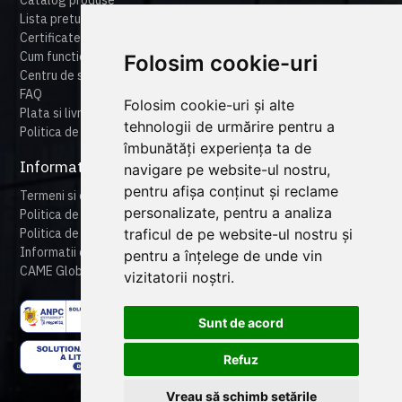
Catalog produse
Lista preturi
Certificate
Cum functioneaza cameonline
Folosim cookie-uri
Centru de suport
FAQ
Folosim cookie-uri și alte
Plata si livrare
tehnologii de urmărire pentru a
Politica de retur
îmbunătăți experiența ta de
Informatii legale
navigare pe website-ul nostru,
pentru afișa conținut și reclame
Termeni si conditii
personalizate, pentru a analiza
Politica de confidentialitate
traficul de pe website-ul nostru și
Politica de cookies
Informatii despre produse
pentru a înțelege de unde vin
CAME Global
vizitatorii noștri.
Sunt de acord
Refuz
Vreau să schimb setările