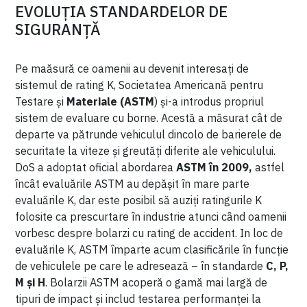
EVOLUȚIA STANDARDELOR DE
SIGURANȚĂ
Pe maăsură ce oamenii au devenit interesați de
sistemul de rating K, Societatea Americană pentru
Testare și
Materiale (ASTM
) și-a introdus propriul
sistem de evaluare cu borne. Acestă a măsurat cât de
departe va pătrunde vehiculul dincolo de barierele de
securitate la viteze și greutăți diferite ale vehiculului.
DoS a adoptat oficial abordarea
ASTM în 2009,
astfel
încât evaluările ASTM au depășit în mare parte
evaluările K, dar este posibil să auziți ratingurile K
folosite ca prescurtare în industrie atunci când oamenii
vorbesc despre bolarzi cu rating de accident. In loc de
evaluările K, ASTM împarte acum clasificările în funcție
de vehiculele pe care le adresează – în standarde
C, P,
M și H
. Bolarzii ASTM acoperă o gamă mai largă de
tipuri de impact și includ testarea performanței la