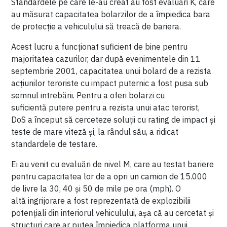
Standardele pe care le-au creat au fost evaluări K, care
au măsurat capacitatea bolarzilor de a împiedica bara
de protecție a vehiculului să treacă de bariera.
Acest lucru a funcționat suficient de bine pentru
majoritatea cazurilor, dar după evenimentele din 11
septembrie 2001, capacitatea unui bolard de a rezista
acțiunilor teroriste cu impact puternic a fost pusa sub
semnul intrebării. Pentru a oferi bolarzi cu
suficientă putere pentru a rezista unui atac terorist,
DoS a început să cerceteze soluții cu rating de impact și
teste de mare viteză și, la rândul său, a ridicat
standardele de testare.
Ei au venit cu evaluări de nivel M, care au testat bariere
pentru capacitatea lor de a opri un camion de 15.000
de livre la 30, 40 și 50 de mile pe ora (mph). O
altă ingrijorare a fost reprezentată de explozibilii
potențiali din interiorul vehiculului, așa că au cercetat și
structuri care ar putea împiedica platforma unui