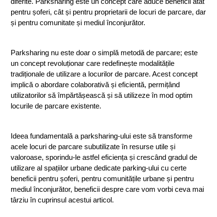
diferite. Parksharing este un concept care aduce beneficii atât 
pentru șoferi, cât și pentru proprietarii de locuri de parcare, dar 
și pentru comunitate și mediul înconjurător.
Parksharing nu este doar o simplă metodă de parcare; este 
un concept revoluționar care redefinește modalitățile 
tradiționale de utilizare a locurilor de parcare. Acest concept 
implică o abordare colaborativă și eficientă, permițând 
utilizatorilor să împărtășească și să utilizeze în mod optim 
locurile de parcare existente.
Ideea fundamentală a parksharing-ului este să transforme 
acele locuri de parcare subutilizate în resurse utile și 
valoroase, sporindu-le astfel eficiența și crescând gradul de 
utilizare al spațiilor urbane dedicate parking-ului cu certe 
beneficii pentru șoferi, pentru comunitățile urbane și pentru 
mediul înconjurător, beneficii despre care vom vorbi ceva mai 
târziu în cuprinsul acestui articol.