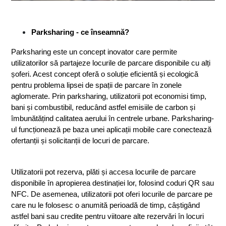
Parksharing - ce înseamnă?
Parksharing este un concept inovator care permite 
utilizatorilor să partajeze locurile de parcare disponibile cu alți 
șoferi. Acest concept oferă o soluție eficientă și ecologică 
pentru problema lipsei de spații de parcare în zonele 
aglomerate. Prin parksharing, utilizatorii pot economisi timp, 
bani și combustibil, reducând astfel emisiile de carbon și 
îmbunătățind calitatea aerului în centrele urbane. Parksharing-
ul funcționează pe baza unei aplicații mobile care conectează 
ofertanții și solicitanții de locuri de parcare.
Utilizatorii pot rezerva, plăti și accesa locurile de parcare 
disponibile în apropierea destinației lor, folosind coduri QR sau 
NFC. De asemenea, utilizatorii pot oferi locurile de parcare pe 
care nu le folosesc o anumită perioadă de timp, câștigând 
astfel bani sau credite pentru viitoare alte rezervări în locuri 