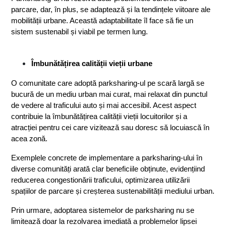
parcare, dar, în plus, se adaptează și la tendințele viitoare ale 
mobilității urbane. Această adaptabilitate îl face să fie un 
sistem sustenabil și viabil pe termen lung.
Îmbunătățirea calității vieții urbane
O comunitate care adoptă parksharing-ul pe scară largă se 
bucură de un mediu urban mai curat, mai relaxat din punctul 
de vedere al traficului auto și mai accesibil. Acest aspect 
contribuie la îmbunătățirea calității vieții locuitorilor și a 
atracției pentru cei care vizitează sau doresc să locuiască în 
acea zonă.
Exemplele concrete de implementare a parksharing-ului în 
diverse comunități arată clar beneficiile obținute, evidențiind 
reducerea congestionării traficului, optimizarea utilizării 
spațiilor de parcare și creșterea sustenabilității mediului urban.
Prin urmare, adoptarea sistemelor de parksharing nu se 
limitează doar la rezolvarea imediată a problemelor lipsei 