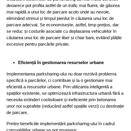
deoarece pot profita astfel de un trafic mai fluent, de găsirea 
mai rapidă a unui loc de parcare acolo unde au nevoie, 
eliminând stresul și timpul pierdut în căutarea unui loc de 
parcare adecvat. Se economisește, astfel, timp prețios, dar 
se reduc și costurile asociate cu deplasarea vehiculelor în 
căutarea unui loc de parcare liber și chiar bani, evitând plățile 
excesive pentru parcările private.
Eficiență în gestionarea resurselor urbane
Implementarea parksharing-ului nu doar rezolvă problema 
specifică a parcărilor, ci contribuie și la o gestionare mai 
eficientă a resurselor urbane. Prin utilizarea inteligentă a 
spațiilor existente, se optimizează infrastructura urbană fără a 
necesita extinderi costisitoare și ineficiente prin betonarea 
unor noi suprafețe (reducând astfel spațiile verzi) cu destinație 
de parcare.
Printre beneficiile implementării parksharing-ului în cadrul 
comunităților urbane se pot enumera: