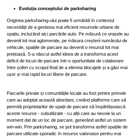
Evoluția conceptului de parksharing
Originea parksharing-ului poate fi urmărită în contextul 
necesității de a gestiona mai eficient resursele urbane de 
spațiu, incluzând aici parcările auto. Pe măsură ce orașele au 
devenit tot mai aglomerate, pe măsura creșterii numărului de 
vehicule, spațiile de parcare au devenit o resursă tot mai 
prețioasă. S-a născut astfel ideea de a transforma acest 
deficit de locuri de parcare într-o oportunitate de colaborare 
între șoferi cu scopul final de a elimina blocajele și a găsi mai 
ușor și mai rapid locuri libere de parcare.
Parcarile private și comunitățile locale au fost printre primele 
care au adoptat această abordare, creând platforme care să 
permită proprietarilor de spații de parcare să împărtășească 
aceste resurse - subutilizate - cu alții care au nevoie la un 
moment dat de un loc de parcare, generând astfel un sistem 
win-win. Prin parksharing, se pot transforma astfel spațiile de 
parcare utilizate sporadic în resurse valoroase pentru mai 