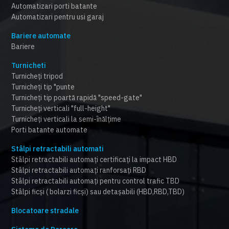
Automatizari porti batante
Automatizari pentru usi garaj
Bariere automate
Bariere
Turnicheti
Turnicheți tripod
Turnicheți tip "punte
Turnicheți tip poartă rapidă "speed-gate"
Turnicheți verticali "full-height"
Turnicheți verticali la semi-înălțime
Porti batante automate
Stâlpi retractabili automati
Stâlpi retractabili automați certificați la impact HBD
Stâlpi retractabili automați ranforsați RBD
Stâlpi retractabili automați pentru control trafic TBD
Stâlpi ficși ( bolarzi ficși) sau detașabili (HBD,RBD,TBD)
Blocatoare stradale