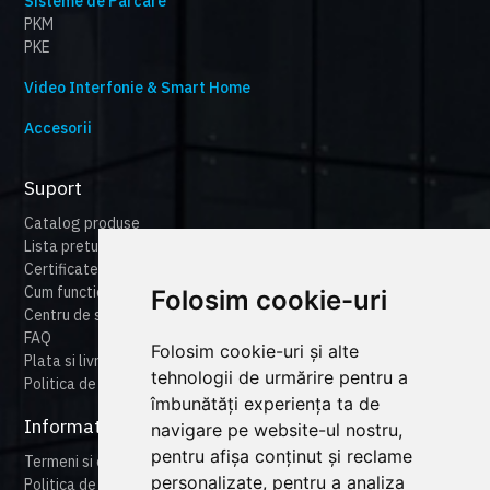
Sisteme de Parcare
PKM
PKE
Video Interfonie & Smart Home
Accesorii
Suport
Catalog produse
Lista preturi
Certificate
Cum functioneaza cameonline
Folosim cookie-uri
Centru de suport
FAQ
Folosim cookie-uri și alte
Plata si livrare
tehnologii de urmărire pentru a
Politica de retur
îmbunătăți experiența ta de
Informatii legale
navigare pe website-ul nostru,
pentru afișa conținut și reclame
Termeni si conditii
personalizate, pentru a analiza
Politica de confidentialitate