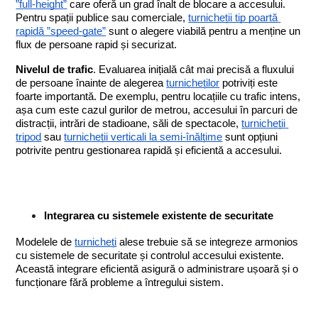
”full-height”
 care oferă un grad înalt de blocare a accesului. 
Pentru spații publice sau comerciale, 
turnicheții tip poartă 
rapidă ”speed-gate”
 sunt o alegere viabilă pentru a menține un 
flux de persoane rapid și securizat.
Nivelul de trafic
. Evaluarea inițială cât mai precisă a fluxului 
de persoane înainte de alegerea 
turnicheților
 potriviți este 
foarte importantă. De exemplu, pentru locațiile cu trafic intens, 
așa cum este cazul gurilor de metrou, accesului în parcuri de 
distracții, intrări de stadioane, săli de spectacole, 
turnicheții 
tripod
 sau 
turnicheții verticali la semi-înălțime
 sunt opțiuni 
potrivite pentru gestionarea rapidă și eficientă a accesului.
Integrarea cu sistemele existente de securitate 
Modelele de 
turnicheți
 alese trebuie să se integreze armonios 
cu sistemele de securitate și controlul accesului existente. 
Această integrare eficientă asigură o administrare ușoară și o 
funcționare fără probleme a întregului sistem.