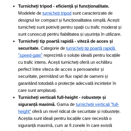
Turnicheți tripod - eficiență și funcționalitate.
Modelele de 
turnicheți tripod
 sunt caracterizate de 
designul lor compact și funcționalitatea simplă. Acești 
turnicheți sunt potriviți pentru spații cu trafic moderat și 
sunt cunoscuți pentru fiabilitatea și ușurința în utilizare.
Turnicheți tip poartă rapidă - viteză de acces și 
securitate
. Categorie de 
turnicheți tip poartă rapidă 
”speed-gate”
 reprezintă o soluție ideală pentru locațiile 
cu trafic intens. Acești turnicheți oferă un echilibru 
perfect între viteza de acces a persoanelor și 
securitate, permitând un flux rapid de oameni și 
garantând totodată o protecție adecvată incintelor în 
care sunt amplasați.
Turnicheți verticali full-height - robustețe și 
siguranță maximă.
 Gama de 
turnicheții verticali ”full-
height”
 oferă un nivel ridicat de securitate și robustețe. 
Aceștia sunt ideali pentru locațiile care necesită o 
siguranță maximă, cum ar fi zonele în care există 