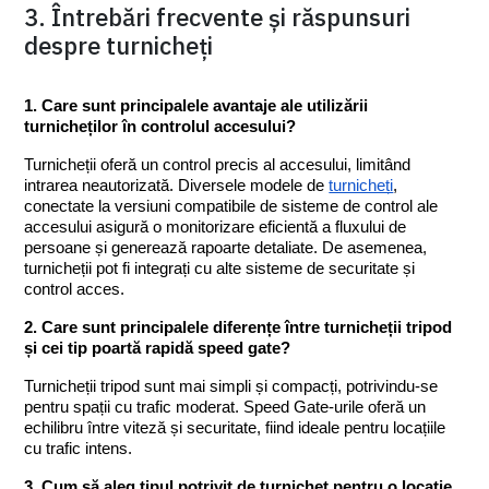
3. Întrebări frecvente și răspunsuri
despre turnicheți
1. Care sunt principalele avantaje ale utilizării 
turnicheților în controlul accesului?
Turnicheții oferă un control precis al accesului, limitând 
intrarea neautorizată. Diversele modele de 
turnicheți
, 
conectate la versiuni compatibile de sisteme de control ale 
accesului asigură o monitorizare eficientă a fluxului de 
persoane și generează rapoarte detaliate. De asemenea, 
turnicheții pot fi integrați cu alte sisteme de securitate și 
control acces.
2. Care sunt principalele diferențe între turnicheții tripod 
și cei tip poartă rapidă speed gate?
Turnicheții tripod sunt mai simpli și compacți, potrivindu-se 
pentru spații cu trafic moderat. Speed Gate-urile oferă un 
echilibru între viteză și securitate, fiind ideale pentru locațiile 
cu trafic intens.
3. Cum să aleg tipul potrivit de turnichet pentru o locație 