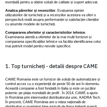
esențială pentru a obține soluții de calitate și suport adecvat.
Analiza părerilor și recenziilor
. Evaluarea opiniei 
utilizatorilor de turnicheți și a recenziilor acestora va oferi o 
perspectivă reală asupra performanței și satisfacției clienților 
cu anumite modele de turnicheți.
Compararea ofertelor și caracteristicilor tehnice
. 
Examinarea atentă a ofertelor de la mai mulți furnizori și 
compararea specificațiilor tehnice va facilita identificarea celui 
mai potrivit model pentru nevoile specifice.
1. Top turnicheți - detalii despre CAME
CAME Romania este un furnizor de soluții de automatizare și 
control acces cu o experiență de peste 50 de ani în domeniu. 
Această companie a fost fondată în Italia și este un jucător 
puternic pe piața mondială de profil . În 2014, CAME a ajuns 
în România prin intermediul distribuitorului unic, KADRA Tech. 
În prezent, CAME România are o rețea națională de 
distribuitori și montatori bine instruiți de firma italiană mamă, 