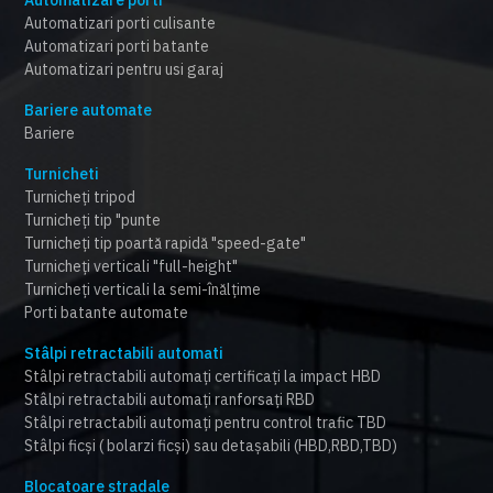
Automatizari porti culisante
Automatizari porti batante
Automatizari pentru usi garaj
Bariere automate
Bariere
Turnicheti
Turnicheți tripod
Turnicheți tip "punte
Turnicheți tip poartă rapidă "speed-gate"
Turnicheți verticali "full-height"
Turnicheți verticali la semi-înălțime
Porti batante automate
Stâlpi retractabili automati
Stâlpi retractabili automați certificați la impact HBD
Stâlpi retractabili automați ranforsați RBD
Stâlpi retractabili automați pentru control trafic TBD
Stâlpi ficși ( bolarzi ficși) sau detașabili (HBD,RBD,TBD)
Blocatoare stradale