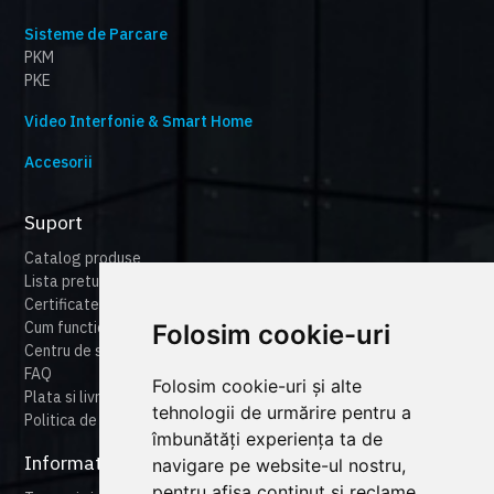
Sisteme de Parcare
PKM
PKE
Video Interfonie & Smart Home
Accesorii
Suport
Catalog produse
Lista preturi
Certificate
Cum functioneaza cameonline
Folosim cookie-uri
Centru de suport
FAQ
Folosim cookie-uri și alte
Plata si livrare
tehnologii de urmărire pentru a
Politica de retur
îmbunătăți experiența ta de
Informatii legale
navigare pe website-ul nostru,
pentru afișa conținut și reclame