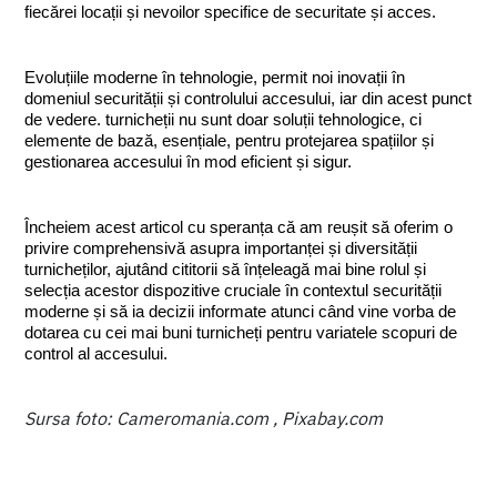
fiecărei locații și nevoilor specifice de securitate și acces.
Evoluțiile moderne în tehnologie, permit noi inovații în 
domeniul securității și controlului accesului, iar din acest punct 
de vedere. turnicheții nu sunt doar soluții tehnologice, ci 
elemente de bază, esențiale, pentru protejarea spațiilor și 
gestionarea accesului în mod eficient și sigur.
Încheiem acest articol cu speranța că am reușit să oferim o 
privire comprehensivă asupra importanței și diversității 
turnicheților, ajutând cititorii să înțeleagă mai bine rolul și 
selecția acestor dispozitive cruciale în contextul securității 
moderne și să ia decizii informate atunci când vine vorba de 
dotarea cu cei mai buni turnicheți pentru variatele scopuri de 
control al accesului.
Sursa foto: Cameromania.com , Pixabay.com