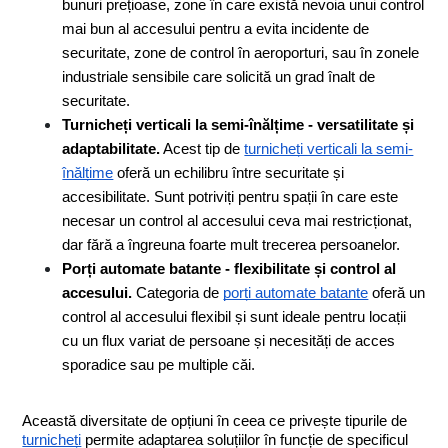
bunuri prețioase, zone în care există nevoia unui control 
mai bun al accesului pentru a evita incidente de 
securitate, zone de control în aeroporturi, sau în zonele 
industriale sensibile care solicită un grad înalt de 
securitate.
Turnicheți verticali la semi-înălțime - versatilitate și 
adaptabilitate.
 Acest tip de 
turnicheți verticali la semi-
înălțime
 oferă un echilibru între securitate și 
accesibilitate. Sunt potriviți pentru spații în care este 
necesar un control al accesului ceva mai restricționat, 
dar fără a îngreuna foarte mult trecerea persoanelor.
Porți automate batante - flexibilitate și control al 
accesului.
 Categoria de 
porți automate batante
 oferă un 
control al accesului flexibil și sunt ideale pentru locații 
cu un flux variat de persoane și necesități de acces 
sporadice sau pe multiple căi.
Această diversitate de opțiuni în ceea ce privește tipurile de 
turnicheți
 permite adaptarea soluțiilor în funcție de specificul 