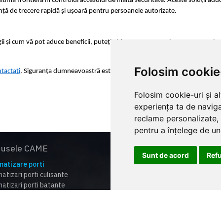
ma frontieră în controlul accesului de înaltă securitate. Aceste soluții aduc 
iență de trecere rapidă și ușoară pentru persoanele autorizate.
ii și cum vă pot aduce beneficii, puteți vizita Came Romania pentru a explor
Folosim cookie
tactați
. Siguranța dumneavoastră este prioritatea noastră!
Folosim cookie-uri și a
experiența ta de naviga
reclame personalizate, 
pentru a înțelege de und
dusele CAME
Supo
Sunt de acord
Ref
atizare porti
Catal
atizari porti culisante
Lista 
atizari porti batante
Certi
atizari pentru usi garaj
Cum f
cameo
re automate
Centr