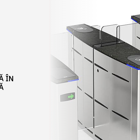
Ă ÎN
Ă