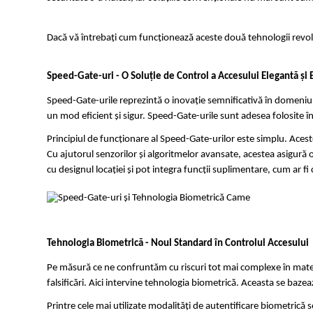
Dacă vă întrebați cum funcționează aceste două tehnologii revolu
Speed-Gate-uri - O Soluție de Control a Accesului Elegantă și E
Speed-Gate-urile reprezintă o inovație semnificativă în domeniul
un mod eficient și sigur. Speed-Gate-urile sunt adesea folosite în
Principiul de funcționare al Speed-Gate-urilor este simplu. Acest
Cu ajutorul senzorilor și algoritmelor avansate, acestea asigură o
cu designul locației și pot integra funcții suplimentare, cum ar fi 
Tehnologia Biometrică - Noul Standard în Controlul Accesului
Pe măsură ce ne confruntăm cu riscuri tot mai complexe în materie 
falsificări. Aici intervine tehnologia biometrică. Aceasta se bazea
Printre cele mai utilizate modalități de autentificare biometrică