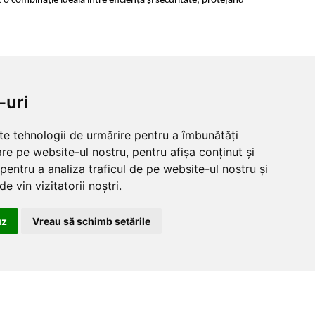
o combinație ideală între eficiență și securitate, protejând 
a opțiunile disponibile.
-uri
lte tehnologii de urmărire pentru a îmbunătăți
re pe website-ul nostru, pentru afișa conținut și
pentru a analiza traficul de pe website-ul nostru și
e vin vizitatorii noștri.
rt
Informatii legale
uz
Vreau să schimb setările
og produse
Termeni si conditii
preturi
Politica de confidentialitate
ficate
Politica de cookies
unctioneaza
Informatii despre produse
nline
CAME Global
u de suport