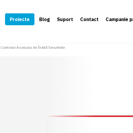
e
Proiecte
Blog
Suport
Contact
Campanie p
 Controlul Accesului de Înaltă Securitate