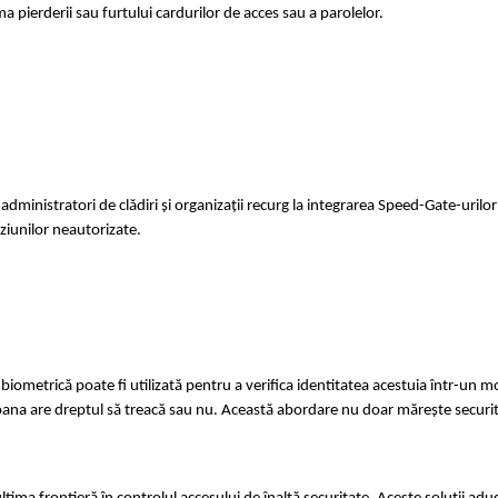
a pierderii sau furtului cardurilor de acces sau a parolelor.
ți administratori de clădiri și organizații recurg la integrarea Speed-Gate-ur
uziunilor neautorizate.
iometrică poate fi utilizată pentru a verifica identitatea acestuia într-un 
na are dreptul să treacă sau nu. Această abordare nu doar mărește securitatea