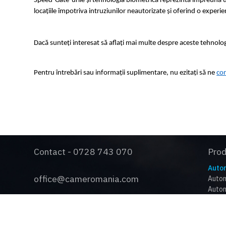
Speed-Gate-urile și tehnologia biometrică reprezintă împreună ulti
locațiile împotriva intruziunilor neautorizate și oferind o exper
Dacă sunteți interesat să aflați mai multe despre aceste tehnolog
Pentru întrebări sau informații suplimentare, nu ezitați să ne 
con
Contact - 0728 743 070
Pro
Autom
office@cameromania.com
Autom
Autom
Autom
Social
Barie