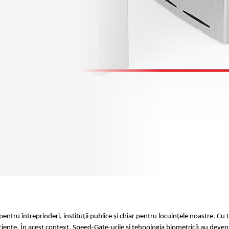
ntru întreprinderi, instituții publice și chiar pentru locuințele noastre. Cu 
ficiente. În acest context, Speed-Gate-urile și tehnologia biometrică au deveni