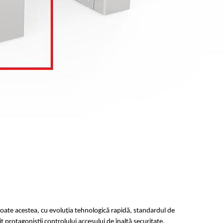
toate acestea, cu evoluția tehnologică rapidă, standardul de 
t protagoniștii controlului accesului de înaltă securitate.