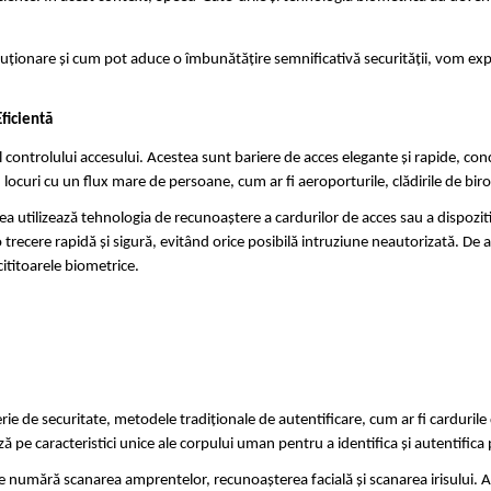
ționare și cum pot aduce o îmbunătățire semnificativă securității, vom explo
ficientă
 controlului accesului. Acestea sunt bariere de acces elegante și rapide, co
 locuri cu un flux mare de persoane, cum ar fi aeroporturile, clădirile de bir
ea utilizează tehnologia de recunoaștere a cardurilor de acces sau a dispozi
 trecere rapidă și sigură, evitând orice posibilă intruziune neautorizată. De 
cititoarele biometrice.
de securitate, metodele tradiționale de autentificare, cum ar fi cardurile de
ză pe caracteristici unice ale corpului uman pentru a identifica și autentifica
 se numără scanarea amprentelor, recunoașterea facială și scanarea irisului. A