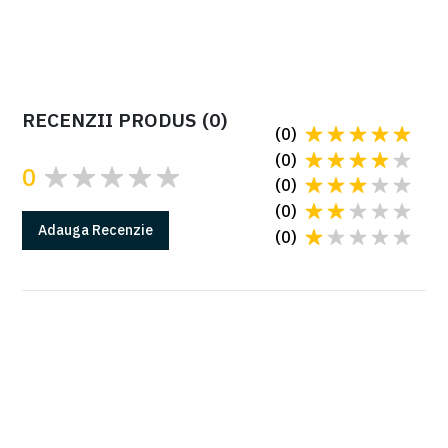
Cere oferta
RECENZII PRODUS
(
0
)
(
0
)
(
0
)
0
(
0
)
(
0
)
Adauga
Recenzie
(
0
)
GARANTIE
Produsele Came au 2 ani de garantie*