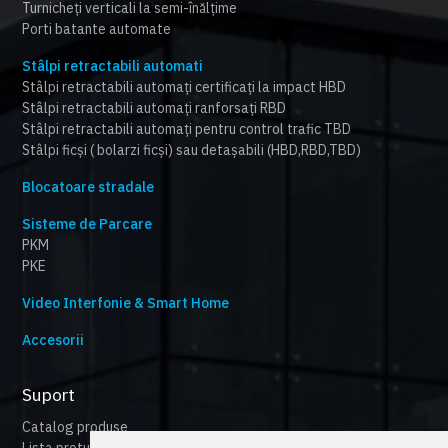
Turnicheți verticali la semi-înălțime
Porti batante automate
Stâlpi retractabili automati
Stâlpi retractabili automați certificați la impact HBD
Stâlpi retractabili automați ranforsați RBD
Stâlpi retractabili automați pentru control trafic TBD
Stâlpi ficși ( bolarzi ficși) sau detașabili (HBD,RBD,TBD)
Blocatoare stradale
Sisteme de Parcare
PKM
PKE
Video Interfonie & Smart Home
Accesorii
Suport
Catalog produse
Lista preturi