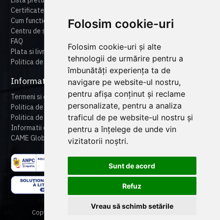
Certificate
Cum functioneaza cameonline
Folosim cookie-uri
Centru de suport
FAQ
Folosim cookie-uri și alte
Plata si livrare
tehnologii de urmărire pentru a
Politica de retur
îmbunătăți experiența ta de
Informatii legale
navigare pe website-ul nostru,
pentru afișa conținut și reclame
Termeni si conditii
personalizate, pentru a analiza
Politica de confidentialitate
traficul de pe website-ul nostru și
Politica de cookies
Informatii despre produse
pentru a înțelege de unde vin
CAME Global
vizitatorii noștri.
Sunt de acord
Refuz
Vreau să schimb setările
Copyright © 2024 CAME Romania. All rights reserved.