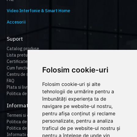
Video Interfonie & Smart Home
Accesorii
Suport
Catalog produse
Lista preturi
Certificate
Cum functioneaza cameonline
Folosim cookie-uri
Centru de suport
FAQ
Folosim cookie-uri și alte
Plata si livrare
tehnologii de urmărire pentru a
Politica de retur
îmbunătăți experiența ta de
Informatii legale
navigare pe website-ul nostru,
pentru afișa conținut și reclame
Termeni si conditii
personalizate, pentru a analiza
Politica de confidentialitate
traficul de pe website-ul nostru și
Politica de cookies
Informatii despre produse
pentru a înțelege de unde vin