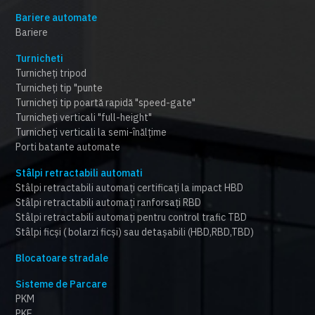
Bariere automate
Bariere
Turnicheti
Turnicheți tripod
Turnicheți tip "punte
Turnicheți tip poartă rapidă "speed-gate"
Turnicheți verticali "full-height"
Turnicheți verticali la semi-înălțime
Porti batante automate
Stâlpi retractabili automati
Stâlpi retractabili automați certificați la impact HBD
Stâlpi retractabili automați ranforsați RBD
Stâlpi retractabili automați pentru control trafic TBD
Stâlpi ficși ( bolarzi ficși) sau detașabili (HBD,RBD,TBD)
Blocatoare stradale
Sisteme de Parcare
PKM
PKE