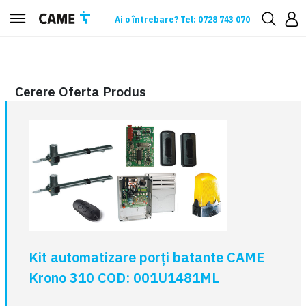
Ai o întrebare? Tel: 0728 743 070
Cerere oferta
Cerere Oferta Produs
Kit automatizare porți batante CAME
Krono 310 COD: 001U1481ML