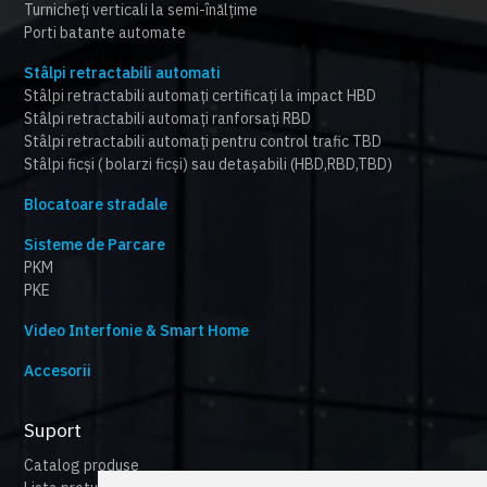
Turnicheți verticali la semi-înălțime
Porti batante automate
Stâlpi retractabili automati
Stâlpi retractabili automați certificați la impact HBD
Stâlpi retractabili automați ranforsați RBD
Stâlpi retractabili automați pentru control trafic TBD
Stâlpi ficși ( bolarzi ficși) sau detașabili (HBD,RBD,TBD)
Blocatoare stradale
Sisteme de Parcare
PKM
PKE
Video Interfonie & Smart Home
Accesorii
Suport
Catalog produse