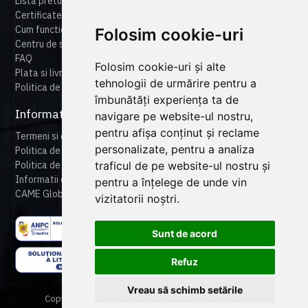
Lista preturi
Certificate
Cum functioneaza cameonline
Folosim cookie-uri
Centru de suport
FAQ
Folosim cookie-uri și alte
Plata si livrare
tehnologii de urmărire pentru a
Politica de retur
îmbunătăți experiența ta de
Informatii legale
navigare pe website-ul nostru,
pentru afișa conținut și reclame
Termeni si conditii
personalizate, pentru a analiza
Politica de confidentialitate
traficul de pe website-ul nostru și
Politica de cookies
Informatii despre produse
pentru a înțelege de unde vin
CAME Global
vizitatorii noștri.
Sunt de acord
Refuz
Vreau să schimb setările
Copyright © 2024 CAME Romania. All rights reserved.