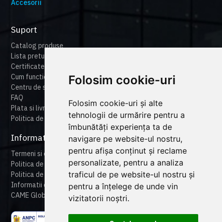
Accesorii
Suport
Catalog produse
Lista preturi
Certificate
Cum functioneaza cameonline
Folosim cookie-uri
Centru de suport
FAQ
Folosim cookie-uri și alte
Plata si livrare
tehnologii de urmărire pentru a
Politica de retur
îmbunătăți experiența ta de
Informatii legale
navigare pe website-ul nostru,
pentru afișa conținut și reclame
Termeni si conditii
personalizate, pentru a analiza
Politica de confidentialitate
traficul de pe website-ul nostru și
Politica de cookies
Informatii despre produse
pentru a înțelege de unde vin
CAME Global
vizitatorii noștri.