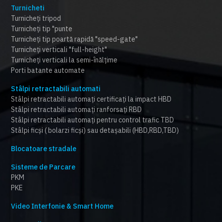
Turnicheti
Turnicheți tripod
Turnicheți tip "punte
Turnicheți tip poartă rapidă "speed-gate"
Turnicheți verticali "full-height"
Turnicheți verticali la semi-înălțime
Porti batante automate
Stâlpi retractabili automati
Stâlpi retractabili automați certificați la impact HBD
Stâlpi retractabili automați ranforsați RBD
Stâlpi retractabili automați pentru control trafic TBD
Stâlpi ficși ( bolarzi ficși) sau detașabili (HBD,RBD,TBD)
Blocatoare stradale
Sisteme de Parcare
PKM
PKE
Video Interfonie & Smart Home