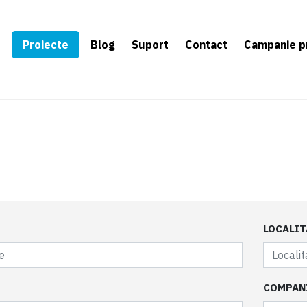
e
Proiecte
Blog
Suport
Contact
Campanie p
LOCALIT
COMPAN