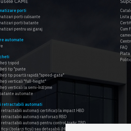
dusele CAME
Supo
atizare porti
Catal
atizari porti culisante
Lista 
atizari porti batante
Certi
atizari pentru usi garaj
Cum f
cameo
re automate
Centr
re
FAQ
Plata 
cheti
Politi
heți tripod
heți tip "punte
cheți tip poartă rapidă "speed-gate"
heți verticali "full-height"
heți verticali la semi-înălțime
 batante automate
i retractabili automati
 retractabili automați certificați la impact HBD
i retractabili automați ranforsați RBD
i retractabili automați pentru control trafic TBD
 ficși ( bolarzi ficși) sau detașabili (HBD,RBD,TBD)