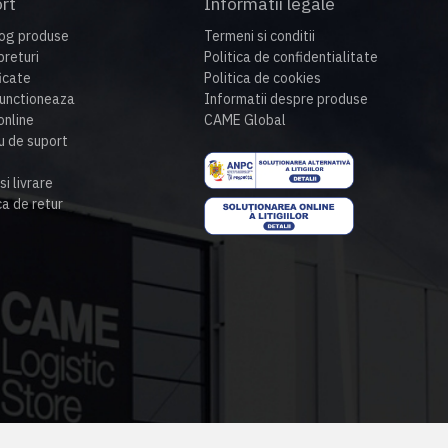
rt
Informatii legale
og produse
Termeni si conditii
preturi
Politica de confidentialitate
ficate
Politica de cookies
unctioneaza
Informatii despre produse
nline
CAME Global
u de suport
si livrare
ca de retur