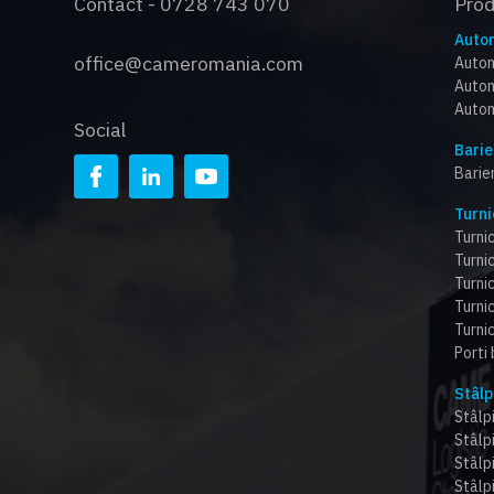
Contact - 0728 743 070
Pro
Autom
office@cameromania.com
Autom
Autom
Autom
Social
Barie
Barie
Turni
Turnic
Turnic
Turni
Turnic
Turnic
Porti
Stâlp
Stâlpi
Stâlp
Stâlp
Stâlpi