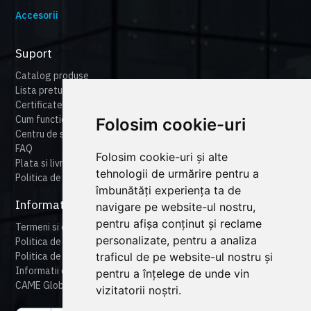
Accesorii
Suport
Catalog produse
Lista preturi
Certificate
Cum functioneaza cameonline
Folosim cookie-uri
Centru de suport
FAQ
Folosim cookie-uri și alte
Plata si livrare
tehnologii de urmărire pentru a
Politica de retur
îmbunătăți experiența ta de
Informatii legale
navigare pe website-ul nostru,
pentru afișa conținut și reclame
Termeni si conditii
personalizate, pentru a analiza
Politica de confidentialitate
traficul de pe website-ul nostru și
Politica de cookies
Informatii despre produse
pentru a înțelege de unde vin
CAME Global
vizitatorii noștri.