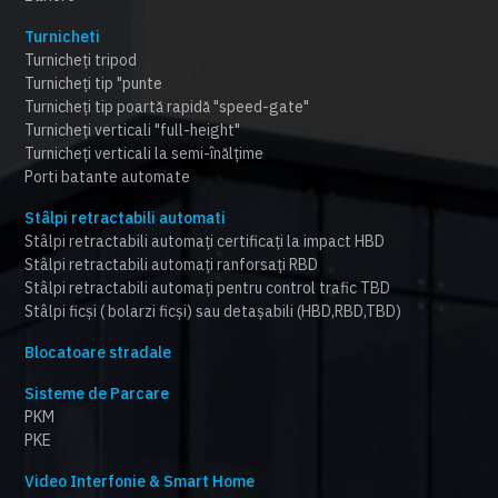
Turnicheti
Turnicheți tripod
Turnicheți tip "punte
Turnicheți tip poartă rapidă "speed-gate"
Turnicheți verticali "full-height"
Turnicheți verticali la semi-înălțime
Porti batante automate
Stâlpi retractabili automati
Stâlpi retractabili automați certificați la impact HBD
Stâlpi retractabili automați ranforsați RBD
Stâlpi retractabili automați pentru control trafic TBD
Stâlpi ficși ( bolarzi ficși) sau detașabili (HBD,RBD,TBD)
Blocatoare stradale
Sisteme de Parcare
PKM
PKE
Video Interfonie & Smart Home