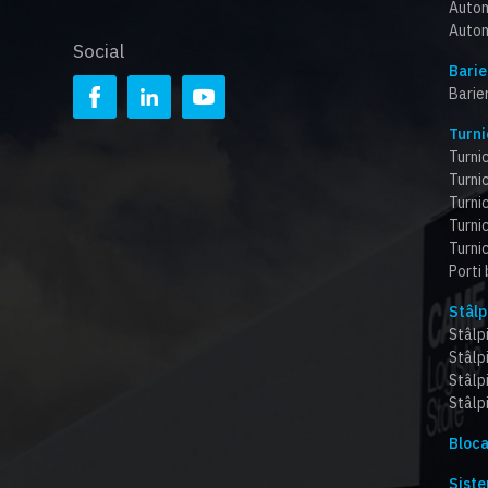
Autom
Autom
Social
Barie
Barie
Turni
Turnic
Turnic
Turni
Turnic
Turnic
Porti
Stâlp
Stâlpi
Stâlp
Stâlp
Stâlpi
Bloca
Siste