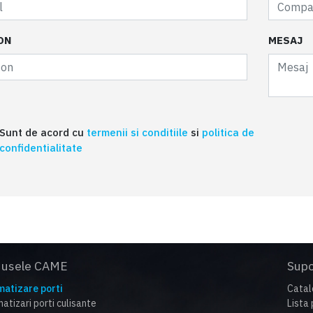
ON
MESAJ
Sunt de acord cu
termenii si conditiile
si
politica de
confidentialitate
dusele CAME
Supo
atizare porti
Catal
atizari porti culisante
Lista 