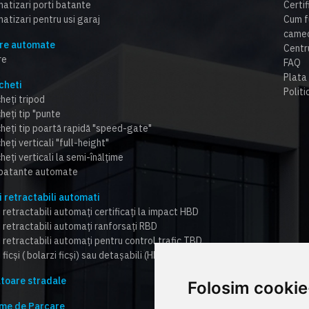
atizari porti batante
Certi
atizari pentru usi garaj
Cum f
cameo
re automate
Centr
re
FAQ
Plata 
cheti
Politi
heți tripod
heți tip "punte
cheți tip poartă rapidă "speed-gate"
heți verticali "full-height"
heți verticali la semi-înălțime
 batante automate
i retractabili automati
 retractabili automați certificați la impact HBD
i retractabili automați ranforsați RBD
i retractabili automați pentru control trafic TBD
 ficși ( bolarzi ficși) sau detașabili (HBD,RBD,TBD)
toare stradale
Folosim cookie
me de Parcare