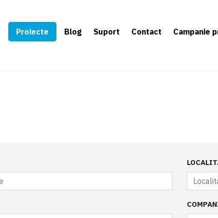
e
Proiecte
Blog
Suport
Contact
Campanie p
LOCALIT
COMPAN