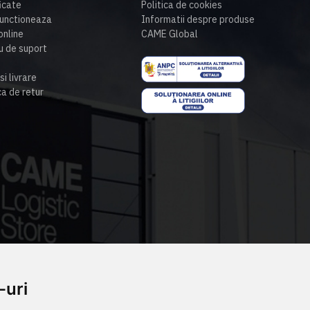
ficate
Politica de cookies
unctioneaza
Informatii despre produse
nline
CAME Global
u de suport
si livrare
ca de retur
-uri