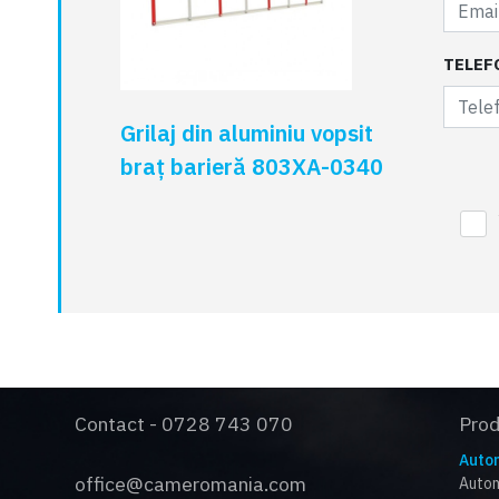
TELEF
Grilaj din aluminiu vopsit
braț barieră 803XA-0340
Contact - 0728 743 070
Pro
Autom
office@cameromania.com
Autom