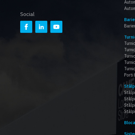
Autom
Autom
Social
Barie
Barie
Turni
Turnic
Turnic
Turni
Turnic
Turnic
Porti
Stâlp
Stâlpi
Stâlp
Stâlp
Stâlpi
Bloca
Siste