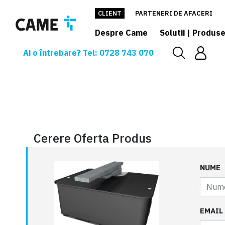
CLIENT
PARTENERI DE AFACERI
Despre Came
Solutii | Produs
Ai o întrebare? Tel: 0728 743 070
Cerere oferta
Cerere Oferta Produs
NUME
EMAIL