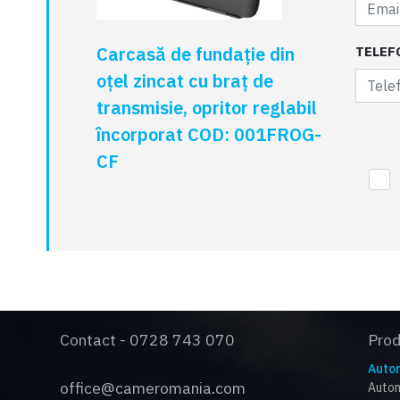
Carcasă de fundație din
TELEF
oțel zincat cu braț de
transmisie, opritor reglabil
încorporat COD: 001FROG-
CF
Contact - 0728 743 070
Pro
Autom
office@cameromania.com
Autom