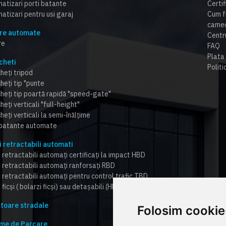
atizari porti batante
Certi
atizari pentru usi garaj
Cum f
cameo
re automate
Centr
re
FAQ
Plata 
cheti
Politi
heți tripod
heți tip "punte
cheți tip poartă rapidă "speed-gate"
heți verticali "full-height"
heți verticali la semi-înălțime
 batante automate
i retractabili automati
 retractabili automați certificați la impact HBD
i retractabili automați ranforsați RBD
i retractabili automați pentru control trafic TBD
 ficși ( bolarzi ficși) sau detașabili (HBD,RBD,TBD)
toare stradale
Folosim cookie
me de Parcare