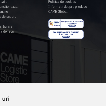
ficate
Politica de cookies
unctioneaza
Informatii despre produse
nline
CAME Global
u de suport
si livrare
ca de retur
-uri