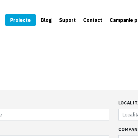
e
Proiecte
Blog
Suport
Contact
Campanie p
LOCALIT
COMPAN