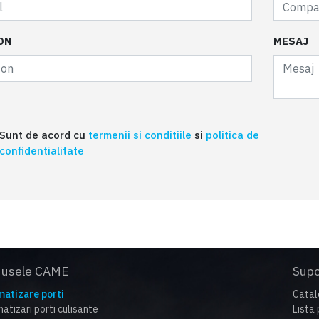
ON
MESAJ
Sunt de acord cu
termenii si conditiile
si
politica de
confidentialitate
dusele CAME
Supo
atizare porti
Catal
atizari porti culisante
Lista 