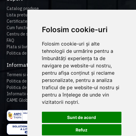
Catalog produse
Lista preturi
Certificate
Cum functioneaza cameonline
Folosim cookie-uri
Centru de suport
FAQ
Folosim cookie-uri și alte
Plata si livrare
tehnologii de urmărire pentru a
Politica de retur
îmbunătăți experiența ta de
Informatii legale
navigare pe website-ul nostru,
pentru afișa conținut și reclame
Termeni si conditii
personalizate, pentru a analiza
Politica de confidentialitate
traficul de pe website-ul nostru și
Politica de cookies
Informatii despre produse
pentru a înțelege de unde vin
CAME Global
vizitatorii noștri.
Sunt de acord
Refuz