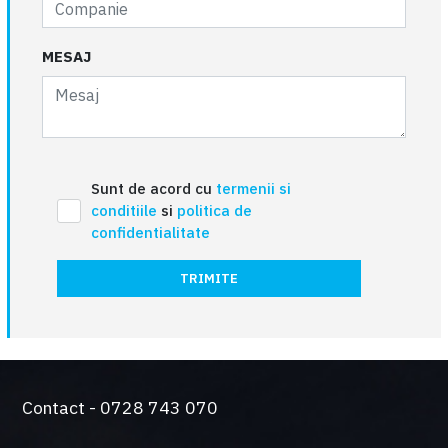
MESAJ
Sunt de acord cu
termenii si
conditiile
si
politica de
confidentialitate
TRIMITE
Contact - 0728 743 070