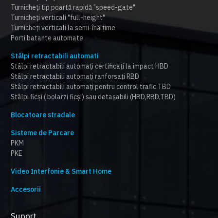
Turnicheți tip poartă rapidă "speed-gate"
Turnicheți verticali "full-height"
Turnicheți verticali la semi-înălțime
Porti batante automate
Stâlpi retractabili automati
Stâlpi retractabili automați certificați la impact HBD
Stâlpi retractabili automați ranforsați RBD
Stâlpi retractabili automați pentru control trafic TBD
Stâlpi ficși ( bolarzi ficși) sau detașabili (HBD,RBD,TBD)
Blocatoare stradale
Sisteme de Parcare
PKM
PKE
Video Interfonie & Smart Home
Accesorii
Suport