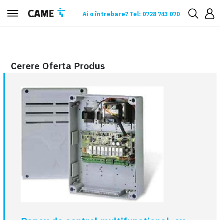
Ai o întrebare? Tel: 0728 743 070
Cerere oferta
Cerere Oferta Produs