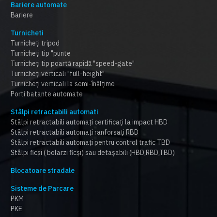
Bariere automate
Bariere
Turnicheti
Turnicheți tripod
Turnicheți tip "punte
Turnicheți tip poartă rapidă "speed-gate"
Turnicheți verticali "full-height"
Turnicheți verticali la semi-înălțime
Porti batante automate
Stâlpi retractabili automati
Stâlpi retractabili automați certificați la impact HBD
Stâlpi retractabili automați ranforsați RBD
Stâlpi retractabili automați pentru control trafic TBD
Stâlpi ficși ( bolarzi ficși) sau detașabili (HBD,RBD,TBD)
Blocatoare stradale
Sisteme de Parcare
PKM
PKE