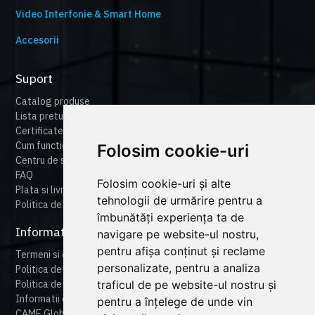
Video Interfonie & Smart Home
Accesorii
Suport
Catalog produse
Lista preturi
Certificate
Cum functioneaza cameonline
Folosim cookie-uri
Centru de suport
FAQ
Folosim cookie-uri și alte
Plata si livrare
tehnologii de urmărire pentru a
Politica de retur
îmbunătăți experiența ta de
Informatii legale
navigare pe website-ul nostru,
pentru afișa conținut și reclame
Termeni si conditii
personalizate, pentru a analiza
Politica de confidentialitate
traficul de pe website-ul nostru și
Politica de cookies
Informatii despre produse
pentru a înțelege de unde vin
CAME Global