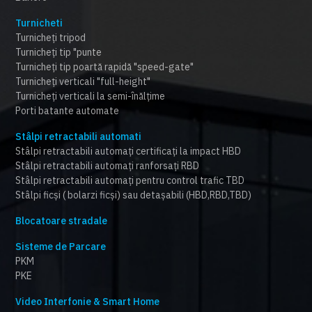
Turnicheti
Turnicheți tripod
Turnicheți tip "punte
Turnicheți tip poartă rapidă "speed-gate"
Turnicheți verticali "full-height"
Turnicheți verticali la semi-înălțime
Porti batante automate
Stâlpi retractabili automati
Stâlpi retractabili automați certificați la impact HBD
Stâlpi retractabili automați ranforsați RBD
Stâlpi retractabili automați pentru control trafic TBD
Stâlpi ficși ( bolarzi ficși) sau detașabili (HBD,RBD,TBD)
Blocatoare stradale
Sisteme de Parcare
PKM
PKE
Video Interfonie & Smart Home