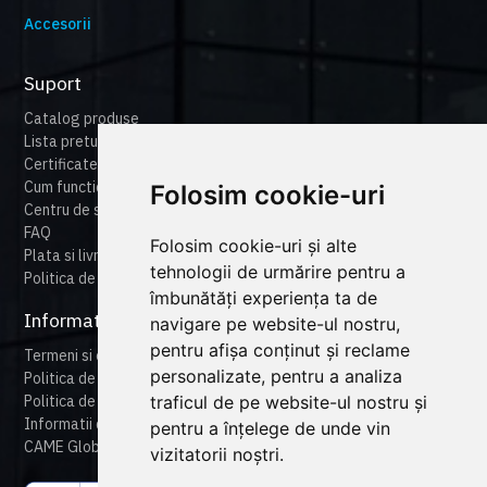
Accesorii
Suport
Catalog produse
Lista preturi
Certificate
Cum functioneaza cameonline
Folosim cookie-uri
Centru de suport
FAQ
Folosim cookie-uri și alte
Plata si livrare
tehnologii de urmărire pentru a
Politica de retur
îmbunătăți experiența ta de
Informatii legale
navigare pe website-ul nostru,
pentru afișa conținut și reclame
Termeni si conditii
personalizate, pentru a analiza
Politica de confidentialitate
traficul de pe website-ul nostru și
Politica de cookies
Informatii despre produse
pentru a înțelege de unde vin
CAME Global
vizitatorii noștri.