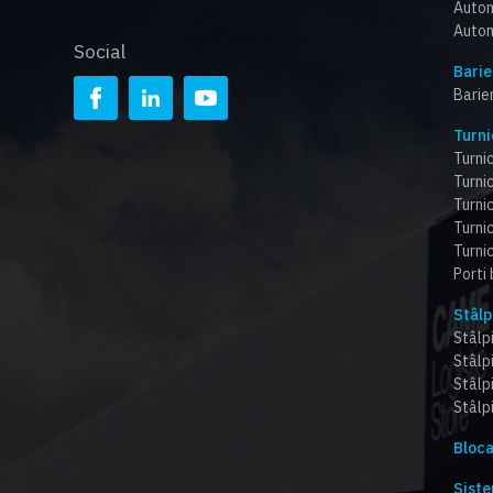
Autom
Autom
Social
Barie
Barie
Turni
Turnic
Turnic
Turni
Turnic
Turnic
Porti
Stâlp
Stâlpi
Stâlp
Stâlp
Stâlpi
Bloca
Siste