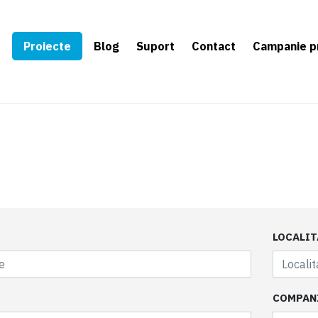
e
Proiecte
Blog
Suport
Contact
Campanie p
LOCALIT
COMPAN