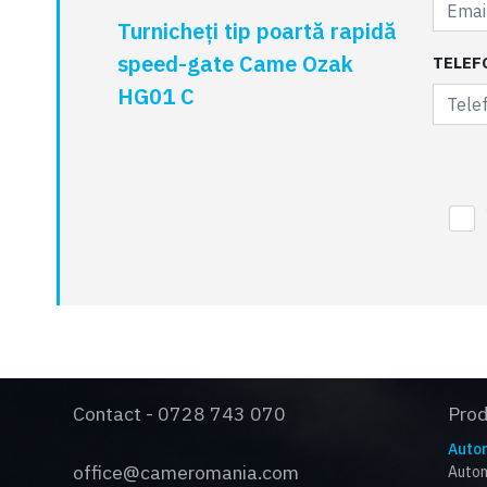
Turnicheți tip poartă rapidă
speed-gate Came Ozak
TELEF
HG01 C
Contact - 0728 743 070
Pro
Autom
office@cameromania.com
Autom