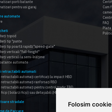
atizari porti batante
Certi
atizari pentru usi garaj
Cum f
cameo
re automate
Centr
re
FAQ
Plata 
cheti
Politi
heți tripod
heți tip "punte
cheți tip poartă rapidă "speed-gate"
heți verticali "full-height"
heți verticali la semi-înălțime
 batante automate
i retractabili automati
 retractabili automați certificați la impact HBD
i retractabili automați ranforsați RBD
i retractabili automați pentru control trafic TBD
 ficși ( bolarzi ficși) sau detașabili (HBD,RBD,TBD)
toare stradale
Folosim cookie
me de Parcare