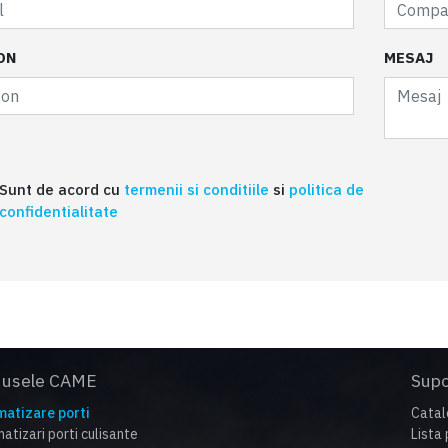
ON
MESAJ
Sunt de acord cu
termenii si conditiile
si
politica de
confidentialitate
dusele CAME
Supo
atizare porti
Catal
atizari porti culisante
Lista 