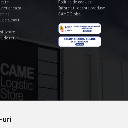
ficate
Politica de cookies
unctioneaza
Informatii despre produse
nline
CAME Global
u de suport
si livrare
ca de retur
-uri