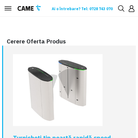
Ai o întrebare? Tel: 0728 743 070
Cerere oferta
Cerere Oferta Produs
Turnicheți tip poartă rapidă speed-