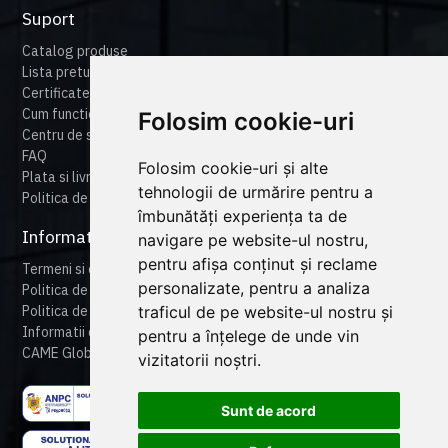
Suport
Catalog produse
Lista preturi
Certificate
Cum functioneaza cameonline
Folosim cookie-uri
Centru de suport
FAQ
Folosim cookie-uri și alte
Plata si livrare
tehnologii de urmărire pentru a
Politica de retur
îmbunătăți experiența ta de
Informatii legale
navigare pe website-ul nostru,
pentru afișa conținut și reclame
Termeni si conditii
personalizate, pentru a analiza
Politica de confidentialitate
traficul de pe website-ul nostru și
Politica de cookies
Informatii despre produse
pentru a înțelege de unde vin
CAME Global
vizitatorii noștri.
Sunt de acord