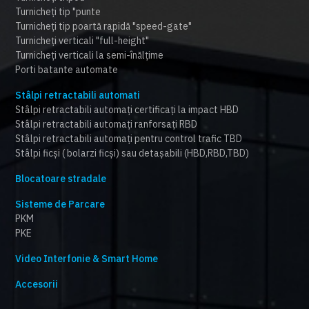
Turnicheți tip "punte
Turnicheți tip poartă rapidă "speed-gate"
Turnicheți verticali "full-height"
Turnicheți verticali la semi-înălțime
Porti batante automate
Stâlpi retractabili automati
Stâlpi retractabili automați certificați la impact HBD
Stâlpi retractabili automați ranforsați RBD
Stâlpi retractabili automați pentru control trafic TBD
Stâlpi ficși ( bolarzi ficși) sau detașabili (HBD,RBD,TBD)
Blocatoare stradale
Sisteme de Parcare
PKM
PKE
Video Interfonie & Smart Home
Accesorii