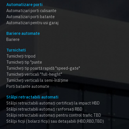
Automatizare porti
Automatizari porti culisante
Automatizari porti batante
Automatizari pentru usi garaj
Bariere automate
Bariere
Turnicheti
Turnicheți tripod
Turnicheți tip "punte
Turnicheți tip poartă rapidă "speed-gate"
Turnicheți verticali "full-height"
Turnicheți verticali la semi-înălțime
Porti batante automate
Stâlpi retractabili automati
Stâlpi retractabili automați certificați la impact HBD
Stâlpi retractabili automați ranforsați RBD
Stâlpi retractabili automați pentru control trafic TBD
Stâlpi ficși ( bolarzi ficși) sau detașabili (HBD,RBD,TBD)