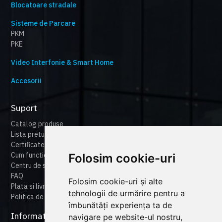
Blocatoare stradale
Sisteme de Parcare
PKM
PKE
Video Interfonie & Smart Home
Accesorii
Suport
Catalog produse
Lista preturi
Certificate
Cum functioneaza cameonline
Folosim cookie-uri
Centru de suport
FAQ
Folosim cookie-uri și alte
Plata si livrare
tehnologii de urmărire pentru a
Politica de retur
îmbunătăți experiența ta de
Informatii legale
navigare pe website-ul nostru,