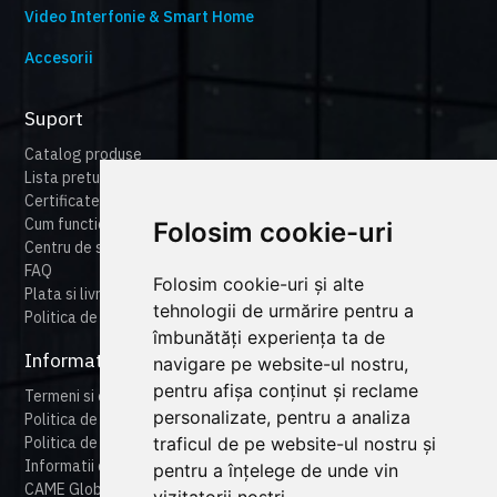
Video Interfonie & Smart Home
Accesorii
Suport
Catalog produse
Lista preturi
Certificate
Cum functioneaza cameonline
Folosim cookie-uri
Centru de suport
FAQ
Folosim cookie-uri și alte
Plata si livrare
tehnologii de urmărire pentru a
Politica de retur
îmbunătăți experiența ta de
Informatii legale
navigare pe website-ul nostru,
pentru afișa conținut și reclame
Termeni si conditii
personalizate, pentru a analiza
Politica de confidentialitate
traficul de pe website-ul nostru și
Politica de cookies
Informatii despre produse
pentru a înțelege de unde vin
CAME Global