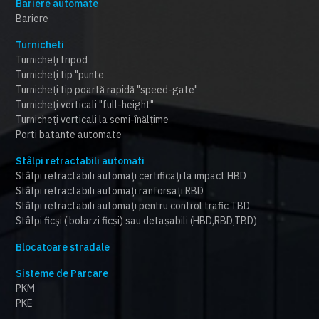
Bariere automate
Bariere
Turnicheti
Turnicheți tripod
Turnicheți tip "punte
Turnicheți tip poartă rapidă "speed-gate"
Turnicheți verticali "full-height"
Turnicheți verticali la semi-înălțime
Porti batante automate
Stâlpi retractabili automati
Stâlpi retractabili automați certificați la impact HBD
Stâlpi retractabili automați ranforsați RBD
Stâlpi retractabili automați pentru control trafic TBD
Stâlpi ficși ( bolarzi ficși) sau detașabili (HBD,RBD,TBD)
Blocatoare stradale
Sisteme de Parcare
PKM
PKE