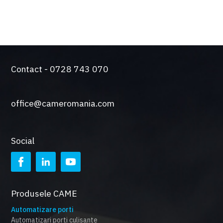
O gama larga de sisteme de control si siguranta
Contact - 0728 743 070
office@cameromania.com
Social
Produsele CAME
Automatizare porti
Automatizari porti culisante