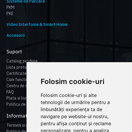
Sisteme de Parcare
PKM
PKE
Video Interfonie & Smart Home
Accesorii
Suport
Catalog produse
Lista preturi
Certificate
Cum functioneaza cameonline
Folosim cookie-uri
Centru de suport
FAQ
Folosim cookie-uri și alte
Plata si livrare
tehnologii de urmărire pentru a
Politica de retur
îmbunătăți experiența ta de
Informatii legale
navigare pe website-ul nostru,
pentru afișa conținut și reclame
Termeni si conditii
personalizate, pentru a analiza
Politica de confidentialitate