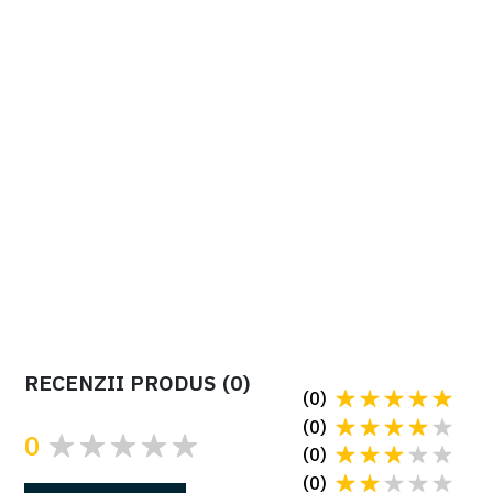
Automatizare 24 V DC comletă cu unitate de
comandă, cu display și encoder pentru uși
secționale ți basculante COD: 801MV-050
Cere oferta
RECENZII PRODUS
(
0
)
(
0
)
(
0
)
0
(
0
)
(
0
)