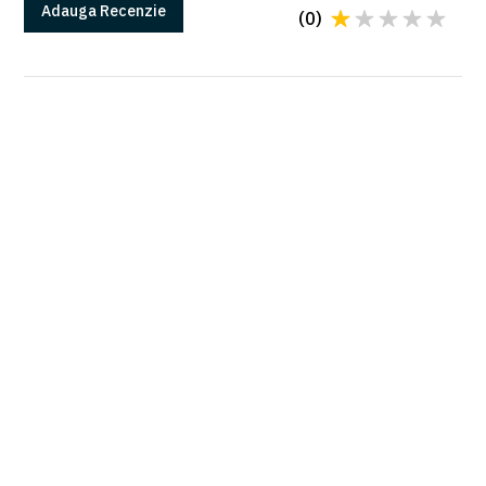
Adauga
Recenzie
(
0
)
GARANTIE
Produsele Came au 2 ani de garantie*
*in conditiile instalarii cu o firma autorizata
Citeste mai multe la sectiunea Garantii
PLATA SI LIVRAREA
Livrarea se va face de catre partenerul Came
alocat urmand ca si plata sa se faca catre
acesta conform cu conditiile agreate.
Mai multe detalii in sectiunea Plata si livrare