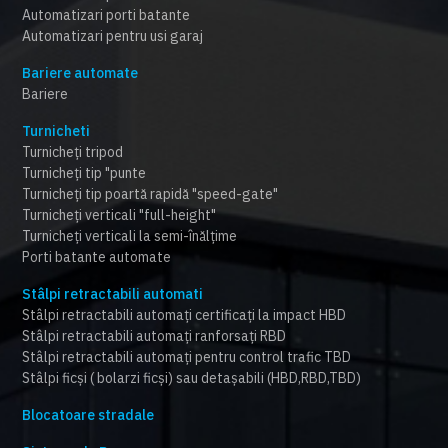
Automatizari porti batante
Automatizari pentru usi garaj
Bariere automate
Bariere
Turnicheti
Turnicheți tripod
Turnicheți tip "punte
Turnicheți tip poartă rapidă "speed-gate"
Turnicheți verticali "full-height"
Turnicheți verticali la semi-înălțime
Porti batante automate
Stâlpi retractabili automati
Stâlpi retractabili automați certificați la impact HBD
Stâlpi retractabili automați ranforsați RBD
Stâlpi retractabili automați pentru control trafic TBD
Stâlpi ficși ( bolarzi ficși) sau detașabili (HBD,RBD,TBD)
Blocatoare stradale