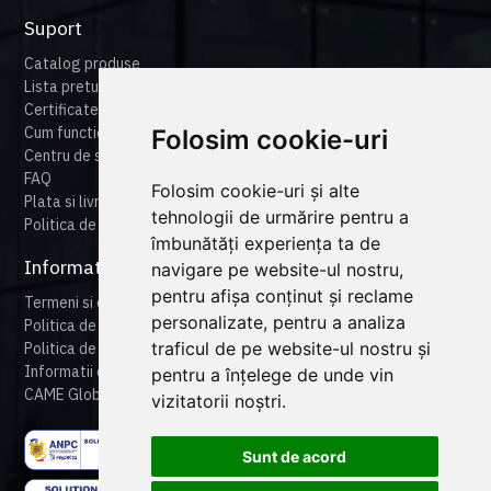
Suport
Catalog produse
Lista preturi
Certificate
Cum functioneaza cameonline
Folosim cookie-uri
Centru de suport
FAQ
Folosim cookie-uri și alte
Plata si livrare
tehnologii de urmărire pentru a
Politica de retur
îmbunătăți experiența ta de
Informatii legale
navigare pe website-ul nostru,
pentru afișa conținut și reclame
Termeni si conditii
personalizate, pentru a analiza
Politica de confidentialitate
traficul de pe website-ul nostru și
Politica de cookies
Informatii despre produse
pentru a înțelege de unde vin
CAME Global
vizitatorii noștri.
Sunt de acord