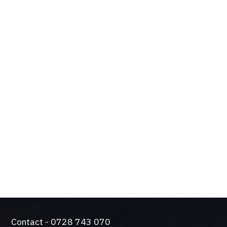
OPTIUNILE SI
BENEFICIILE TALE
Design de actualitate si tehnologie de varf
Solutie silentioasa pentru functionare intensiva
Came a trecut testul durabilitatii. Producem
automatizari de peste 50 de ani.
O gama larga de sisteme de control si siguranta
Contact - 0728 743 070