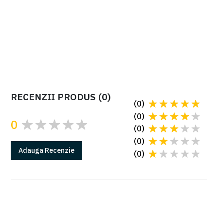
Barieră acces auto completă CAME GARD GT8 pentru pasaj
cu lungimea maximă de 6m, testat pentru utilizare intensivă
de 160 de cicluri/oră și 3 milioane de cicluri MCBF, operator
24V DC cu Advanced Speed Control și sistem de semnalizare
LED roșu/verde
Cere oferta
RECENZII PRODUS
(
0
)
(
0
)
(
0
)
0
(
0
)
(
0
)
Adauga
Recenzie
(
0
)