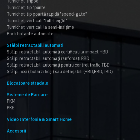
Turnicheți tripod
Turnicheți tip "punte
Turnicheți tip poartă rapidă "speed-gate"
Turnicheți verticali "full-height"
Turnicheți verticali la semi-înălțime
Porti batante automate
Stâlpi retractabili automati
Stâlpi retractabili automați certificați la impact HBD
Stâlpi retractabili automați ranforsați RBD
Stâlpi retractabili automați pentru control trafic TBD
Stâlpi ficși ( bolarzi ficși) sau detașabili (HBD,RBD,TBD)
Blocatoare stradale
Sisteme de Parcare
PKM
PKE
Video Interfonie & Smart Home
Accesorii