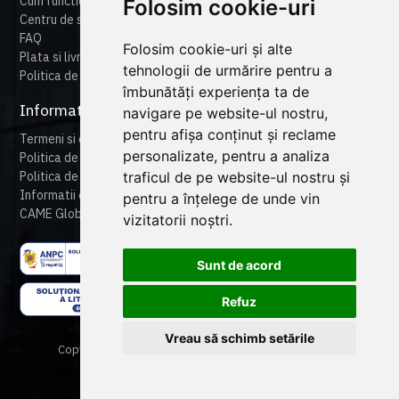
Cum functioneaza cameonline
Folosim cookie-uri
Centru de suport
FAQ
Folosim cookie-uri și alte
Plata si livrare
tehnologii de urmărire pentru a
Politica de retur
îmbunătăți experiența ta de
Informatii legale
navigare pe website-ul nostru,
pentru afișa conținut și reclame
Termeni si conditii
personalizate, pentru a analiza
Politica de confidentialitate
traficul de pe website-ul nostru și
Politica de cookies
Informatii despre produse
pentru a înțelege de unde vin
CAME Global
vizitatorii noștri.
Sunt de acord
Refuz
Vreau să schimb setările
Copyright © 2024 CAME Romania. All rights reserved.
Powered By