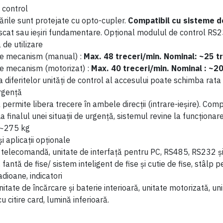
 control
rările sunt protejate cu opto-cupler.
Compatibil cu sisteme d
scat sau ieșiri fundamentare. Opțional modulul de control RS
 de utilizare
te mecanism (manual) :
Max. 48 treceri/min. Nominal: ~25 t
e mecanism (motorizat) :
Max. 40 treceri/min. Nominal : ~20
a diferitelor unități de control al accesului poate schimba rata 
rgență
permite libera trecere în ambele direcții (intrare-ieșire). Com
La finalul unei situații de urgență, sistemul revine la funcționare
 ~275 kg
și aplicații opționale
u telecomandă, unitate de interfață pentru PC, RS485, RS232 și
, fantă de fise/ sistem inteligent de fise și cutie de fise, stâlp p
dioane, indicatori
nitate de încărcare și baterie interioară, unitate motorizată, un
 citire card, lumină inferioară.