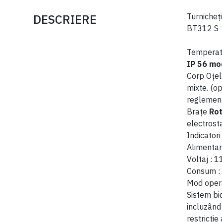
DESCRIERE
Turnicheți
BT312 S
Temperatu
IP 56 mod
Corp Oțel
mixte. (op
reglement
Brațe
Rot
electrosta
Indicatori
Alimenta
Voltaj : 
Consum : 
Mod oper
Sistem bi
incluzând 
restricție