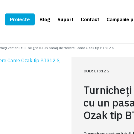
e
Proiecte
Blog
Suport
Contact
Campanie p
cheți verticali full-height cu un pasaj de trecere Came Ozak tip BT312 S
COD
:
BT312 S
Turnicheți 
cu un pas
Ozak tip 