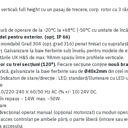
 verticali full height cu un pasaj de trecere, corp rotor cu 3 r
ră de operare de la -20°C la +68°C (-50°C cu unitate de încă
el pentru exterior. (opț. IP 66)
 inoxidabil Grad 304 (opț. grad 316) periat finisat cu suprafață
ț. Galvanizare la baie fierbinte sub înveliș pentru modele de e
ările UK H&S de max. 98mm spațiu între profilele verticale.
or cu trei secțiuni (120°)
. Fiecare secțiune conține
nouă br
tică, galvanizate la baie fierbinte sau de
Ø40x2mm
din oțel i
 Indicatori de stare/direcție : LED, standard/Iluminare cu LED-u
re
110/220-240 V. 60/50 Hz AC (% +/- 10) 24V DC.
în repaus ~ 14W. max. ~50W.
are
direcțional operat manual (opțional motorizat) cu moduri opera
acces controlat pe ambele părți, o parte liberă (intrare sau ie
 a accesului.