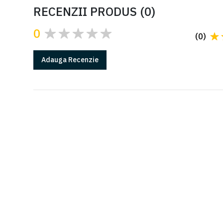
RECENZII PRODUS
(
0
)
0
(
0
)
Adauga
Recenzie
GARANTIE
Produsele Came au 2 ani de garantie*
*in conditiile instalarii cu o firma autorizata