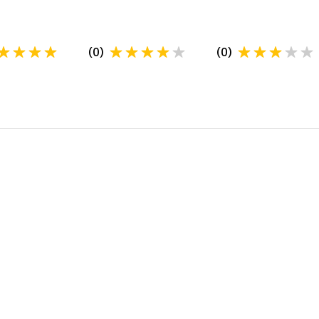
(
0
)
(
0
)
PLATA SI LIVRAREA
Livrarea se va face de catre partenerul Came
alocat urmand ca si plata sa se faca catre
acesta conform cu conditiile agreate.