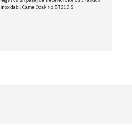
l height cu un pasaj de trecere, rotor cu 3 rânduri
l inoxidabil Came Ozak tip BT312 S