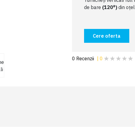
Turnicheți verticali ful
de bare
(120°)
din oțe
Cere oferta
0
Recenzii
|
0