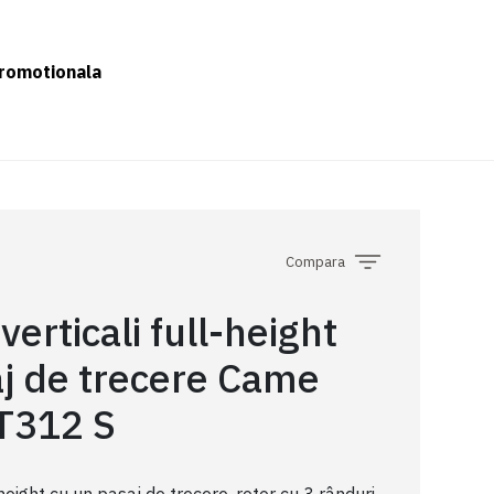
romotionala
Compara
verticali full-height
aj de trecere Came
BT312 S