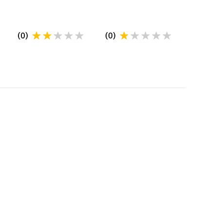
(
0
)
(
0
)
POLITICA DE RETUR
Kitul de automatizare poate fi returnat in 2
saptamani conform conform OUG 34/2014