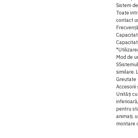
Sistem de
Toate int
contact u
Frecvență
Capacita
Capacitat
*Utilizare
Mod de u
SSistemul 
similare. 
Greutate
Accesorii 
Unități c
inferioară
pentru sta
animați, u
montare cu