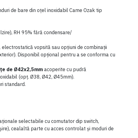
ânduri de bare din oțel inoxidabil Came Ozak tip
lzire), RH 95% fără condensare/
 electrostatică vopsită sau opțiuni de combinații
xterior). Disponibil opțional pentru a se conforma cu
ațe de Ø42x2,5mm
acoperite cu pudră
noxidabil (opț. Ø38, Ø42, Ø45mm).
ri standard.
ționale selectabile cu comutator dip switch,
șire), cealaltă parte cu acces controlat și moduri de