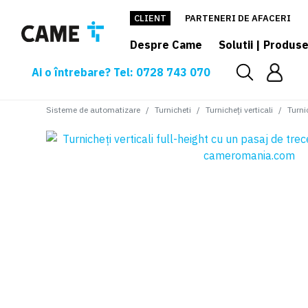
CLIENT
PARTENERI DE AFACERI
Despre Came
Solutii | Produs
Ai o întrebare? Tel: 0728 743 070
Sisteme de automatizare
Turnicheti
Turnicheți verticali
Turni