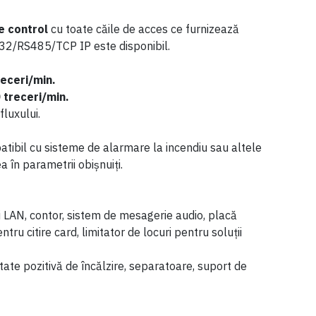
e control
cu toate căile de acces ce furnizează
232/RS485/TCP IP este disponibil.
receri/min.
 treceri/min.
fluxului.
patibil cu sisteme de alarmare la incendiu sau altele
a în parametrii obișnuiți.
 LAN, contor, sistem de mesagerie audio, placă
entru citire card, limitator de locuri pentru soluții
itate pozitivă de încălzire, separatoare, suport de