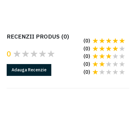
RECENZII PRODUS
(
0
)
(
0
)
(
0
)
0
(
0
)
(
0
)
Adauga
Recenzie
(
0
)
GARANTIE
Produsele Came au 2 ani de garantie*