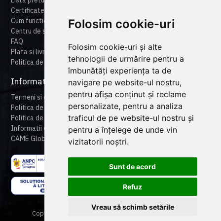
Certificate
Cum functioneaza cameonline
Folosim cookie-uri
Centru de suport
FAQ
Folosim cookie-uri și alte
Plata si livrare
tehnologii de urmărire pentru a
Politica de retur
îmbunătăți experiența ta de
Informatii legale
navigare pe website-ul nostru,
pentru afișa conținut și reclame
Termeni si conditii
personalizate, pentru a analiza
Politica de confidentialitate
traficul de pe website-ul nostru și
Politica de cookies
Informatii despre produse
pentru a înțelege de unde vin
CAME Global
vizitatorii noștri.
Sunt de acord
Refuz
Vreau să schimb setările
Copyright © 2024 CAME Romania. All rights reserved.