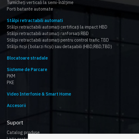
Turnicheți verticali la semi-înălțime
Porti batante automate
Stâlpi retractabili automati
Stâlpi retractabili automați certificați la impact HBD
Stâlpi retractabili automați ranforsați RBD
Stâlpi retractabili automați pentru control trafic TBD
Stâlpi ficși ( bolarzi ficși) sau detașabili (HBD,RBD,TBD)
Blocatoare stradale
Sisteme de Parcare
PKM
PKE
Video Interfonie & Smart Home
Accesorii
Suport
Catalog produse
Lista preturi